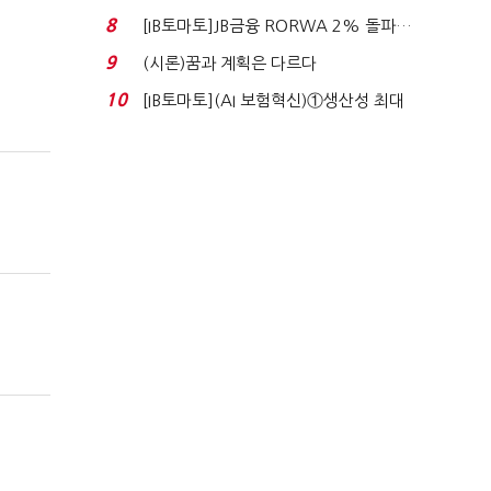
누적 피해자 4만2...
8
[IB토마토]JB금융 RORWA 2% 돌파…
실적 견인은 은행 ...
9
(시론)꿈과 계획은 다르다
10
[IB토마토](AI 보험혁신)①생산성 최대
80% 개선…현실...