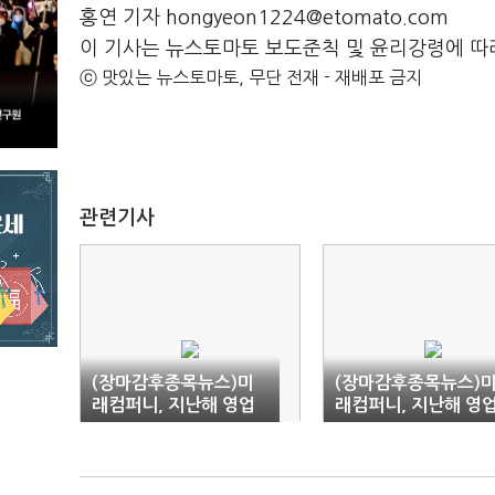
홍연 기자 hongyeon1224@etomato.com
이 기사는 뉴스토마토 보도준칙 및 윤리강령에 따
ⓒ 맛있는 뉴스토마토, 무단 전재 - 재배포 금지
관련기사
(장마감후종목뉴스)미
(장마감후종목뉴스)
래컴퍼니, 지난해 영업
래컴퍼니, 지난해 영
이익 34억원…'흑자전
이익 34억원…'흑자
환'
환'