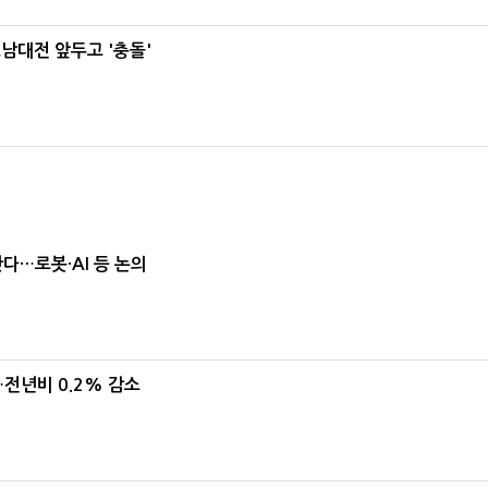
호남대전 앞두고 '충돌'
난다…로봇·AI 등 논의
…전년비 0.2% 감소