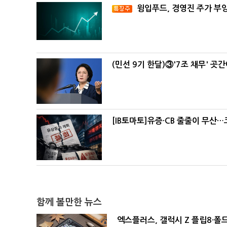
윙입푸드, 경영진 주가 부
(민선 9기 한달)③'7조 채무' 곳
[IB토마토]유증·CB 줄줄이 무산
함께 볼만한 뉴스
엑스플러스, 갤럭시 Z 플립8·폴