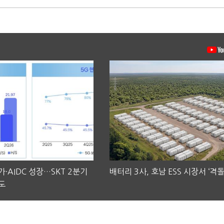
·AIDC 성장…SKT 2분기
배터리 3사, 호남 ESS 시장서 ‘격돌
도