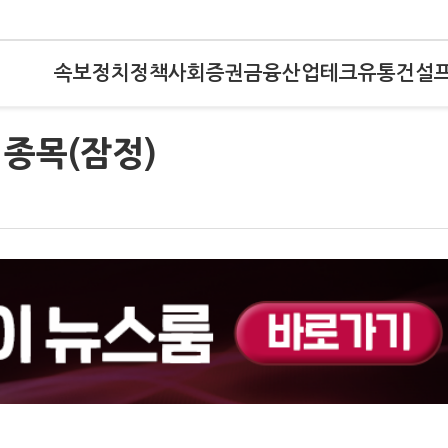
속보
정치
정책
사회
증권
금융
산업
테크
유통
건설
종목(잠정)