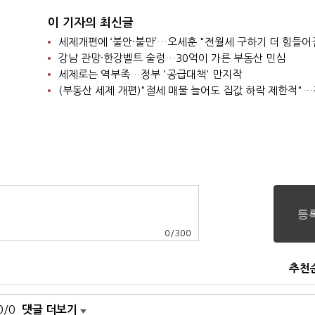
이 기자의 최신글
세제개편에 ‘불안·불만’…오세훈 "전월세 구하기 더 힘들어
강남 관망·한강벨트 술렁…30억이 가른 부동산 민심
세제로는 역부족…정부 '공급대책' 만지작
0
/
300
추천
0/0
댓글 더보기