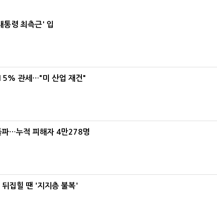
대통령 최측근' 입
5% 관세…"미 산업 재건"
돌파…누적 피해자 4만278명
뒤집힐 땐 '지지층 불복'