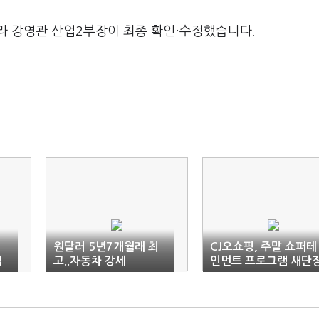
라 강영관 산업2부장이 최종 확인·수정했습니다.
미
원달러 5년7개월래 최
CJ오쇼핑, 주말 쇼퍼테
업
고..자동차 강세
인먼트 프로그램 새단
전