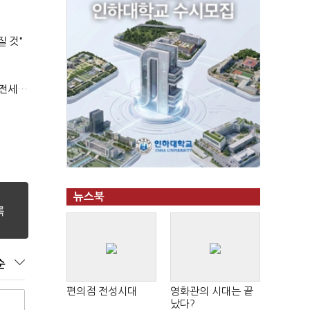
질 것"
(부동산 세제 개편)"절세 매물 늘어도 집값 하락 제한적"…전세난·양극화 심화 우려
뉴스북
순
편의점 전성시대
영화관의 시대는 끝
났다?