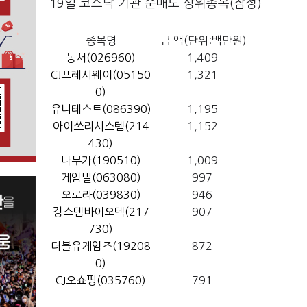
19일 코스닥 기관 순매도 상위종목(잠정)
종목명
금 액(단위:백만원)
동서(026960)
1,409
CJ프레시웨이(05150
1,321
0)
유니테스트(086390)
1,195
아이쓰리시스템(214
1,152
430)
나무가(190510)
1,009
게임빌(063080)
997
오로라(039830)
946
강스템바이오텍(217
907
730)
더블유게임즈(19208
872
0)
CJ오쇼핑(035760)
791