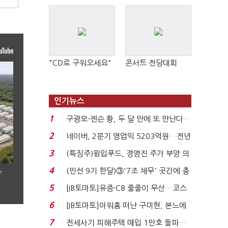
"CD로 구워오세요"
콘서트 전당대회
인기뉴스
1
구광모-젠슨 황, 두 달 만에 또 만난다…
로봇·AI 등 논...
2
네이버, 2분기 영업익 5203억원…전년
비 0.2% 감소...
3
(특징주)윙입푸드, 경영진 주가 부양 의
지에 상한가...
4
(민선 9기 한달)③'7조 채무' 곳간에 충
’
격…추미애, 20년...
5
[IB토마토]유증·CB 줄줄이 무산…코스
닥 벌점 급증에 ...
6
[IB토마토]아워홈 떠난 구미현, 본느에
340억 베팅…가...
7
전세사기 피해주택 매입 1만호 돌파…