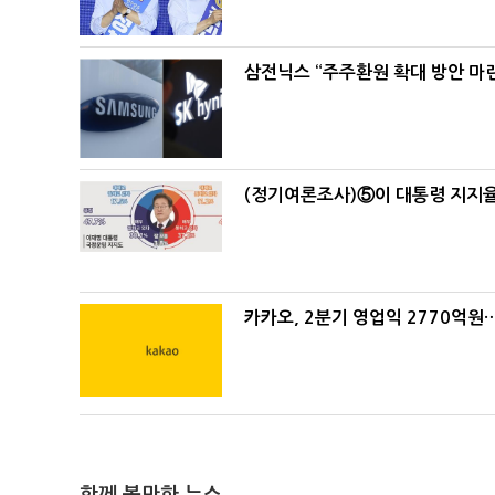
삼전닉스 “주주환원 확대 방안 마
(정기여론조사)⑤이 대통령 지지율
카카오, 2분기 영업익 2770억원