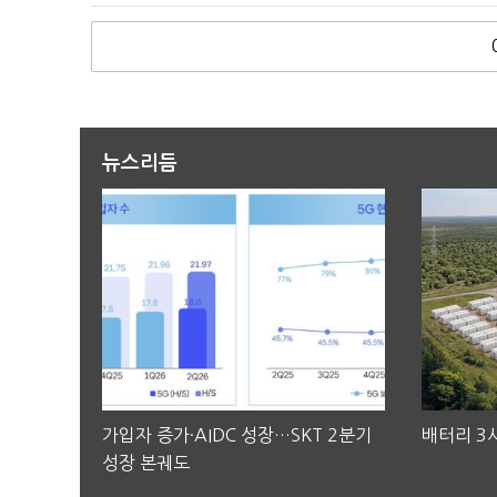
뉴스리듬
가입자 증가·AIDC 성장…SKT 2분기
배터리 3사
성장 본궤도