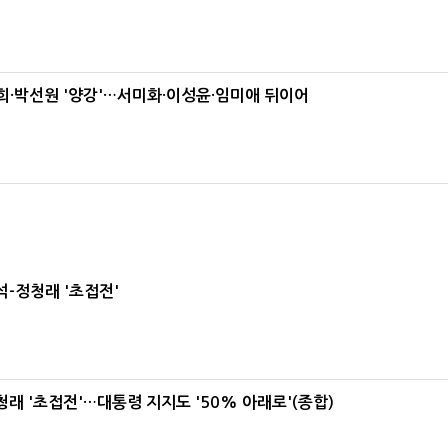
·박선원 '양강'…서미화·이성윤·임미애 뒤이어
-정청래 '초접전'
래 '초접전'…대통령 지지도 '50% 아래로'(종합)