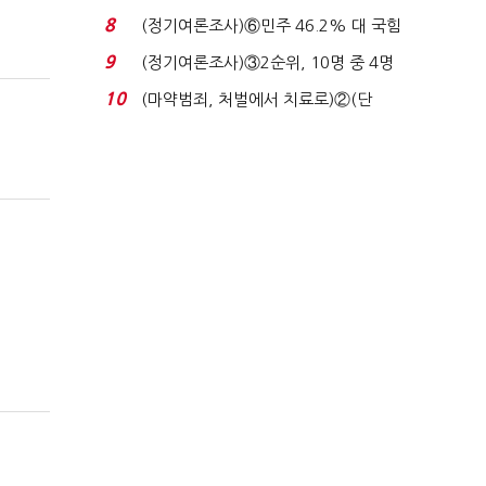
장 초반 상한가...
8
(정기여론조사)⑥민주 46.2% 대 국힘
31.0%…오차범위 밖 ...
9
(정기여론조사)③2순위, 10명 중 4명
'송영길'…정청래 '한 ...
10
(마약범죄, 처벌에서 치료로)②(단
독)"마약은 전염병…여성...