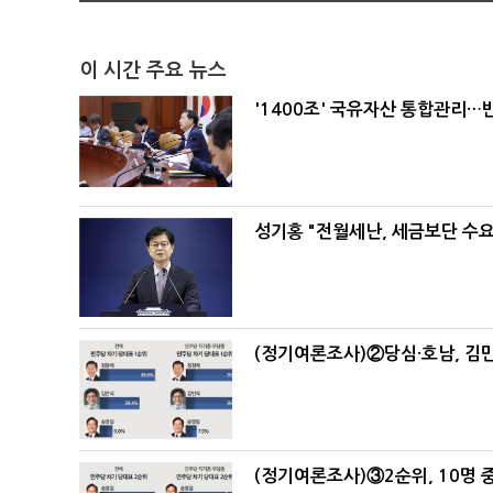
이 시간 주요 뉴스
'1400조' 국유자산 통합관리
성기홍 "전월세난, 세금보단 수요
(정기여론조사)②당심·호남, 김민
(정기여론조사)③2순위, 10명 중