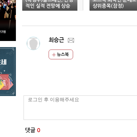
적인 실적 전망에 상승
상위종목(잠정)
최승근
뉴스북
댓글
0