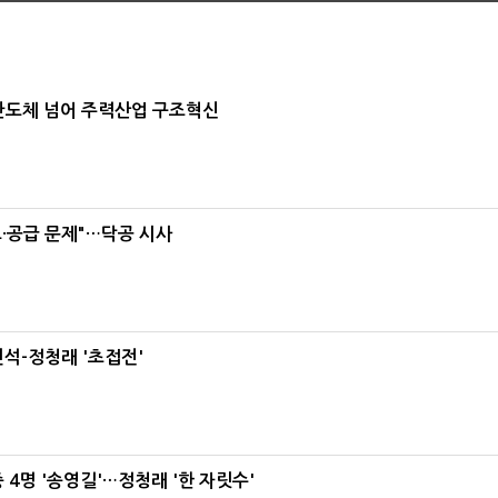
…반도체 넘어 주력산업 구조혁신
·공급 문제"…닥공 시사
석-정청래 '초접전'
 4명 '송영길'…정청래 '한 자릿수'