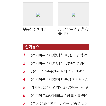
판 확산
부동산 눈치게임
AI 잘 쓰는 신입을 찾
습니다
인기뉴스
1
(정기여론조사)②당심·호남, 김민석-정
청래 '초접전'...
2
(정기여론조사)①당심, 김민석·정청래
'초접전'…대통령 ...
3
삼전닉스 “주주환원 확대 방안 마련”…
로이터에 성명...
4
(정기여론조사)⑤이 대통령 지지율 47.
7%…일주일 만에 ...
5
카카오, 2분기 영업익 2770억원…전년
비 36% 증가...
6
(정기여론조사)④최고위원 최민희·박선
원 '양강'…서미...
7
(특징주)SK디앤디, 금감원 유증 제동에