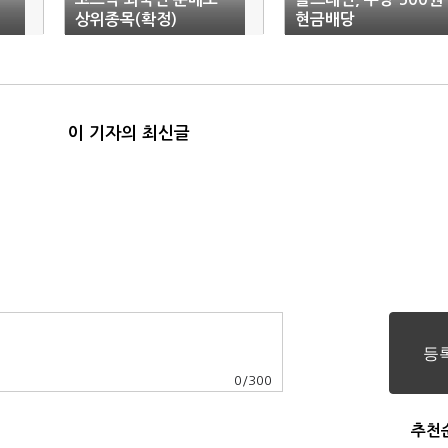
상위종목(확정)
현금배당
이 기자의 최신글
0
/
300
추천