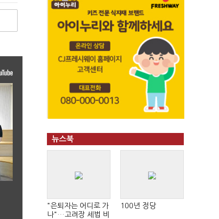
뉴스북
"은퇴자는 어디로 가
100년 정당
나"…고려장 세법 비