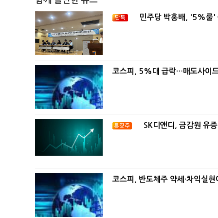
함께 볼만한 뉴스
민주당 박홍배, '5%룰'
코스피, 5%대 급락…매도사이
SK디앤디, 금감원 유증
코스피, 반도체주 약세·차익실현