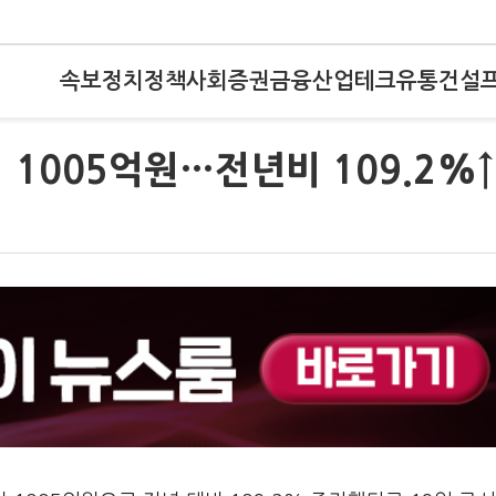
속보
정치
정책
사회
증권
금융
산업
테크
유통
건설
 1005억원…전년비 109.2%↑