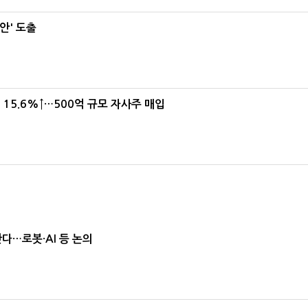
안' 도출
15.6%↑…500억 규모 자사주 매입
난다…로봇·AI 등 논의