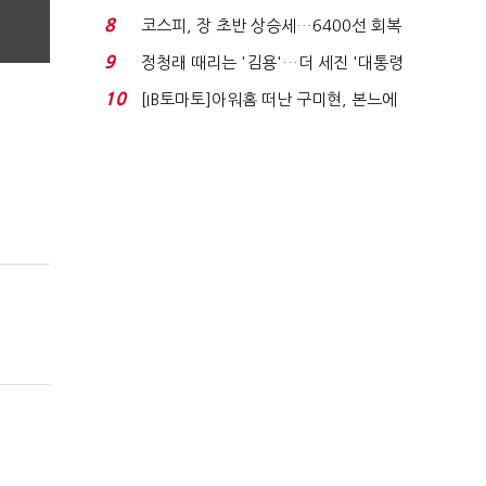
’
닥 벌점 급증에 ...
8
코스피, 장 초반 상승세…6400선 회복
시도
9
정청래 때리는 '김용'…더 세진 '대통령
최측근' 입...
10
[IB토마토]아워홈 떠난 구미현, 본느에
340억 베팅…가...