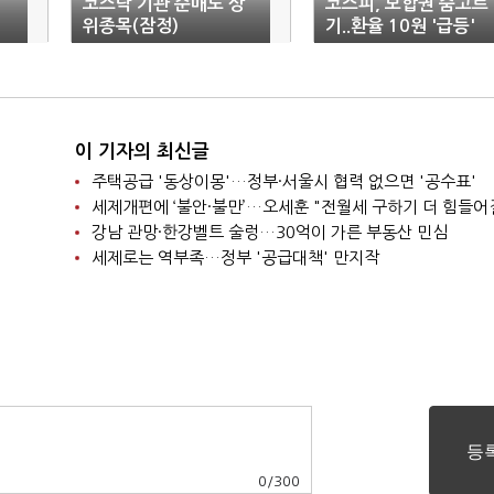
코스닥 기관 순매도 상
코스피, 보합권 숨고르
위종목(잠정)
기..환율 10원 '급등'
이 기자의 최신글
주택공급 '동상이몽'…정부·서울시 협력 없으면 '공수표'
세제개편에 ‘불안·불만’…오세훈 "전월세 구하기 더 힘들어
강남 관망·한강벨트 술렁…30억이 가른 부동산 민심
세제로는 역부족…정부 '공급대책' 만지작
0
/
300