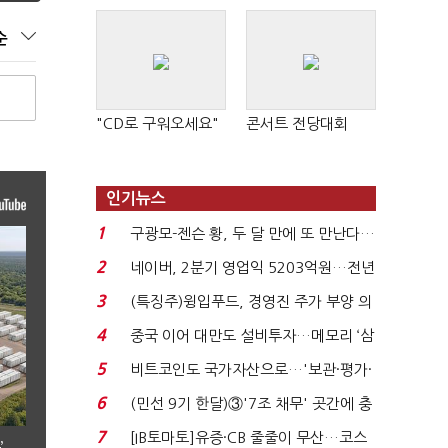
순
"CD로 구워오세요"
콘서트 전당대회
인기뉴스
1
구광모-젠슨 황, 두 달 만에 또 만난다…
로봇·AI 등 논...
2
네이버, 2분기 영업익 5203억원…전년
비 0.2% 감소...
3
(특징주)윙입푸드, 경영진 주가 부양 의
지에 상한가...
4
중국 이어 대만도 설비투자…메모리 ‘삼
국전쟁’
5
비트코인도 국가자산으로…'보관·평가·
처분' 기준은 ...
6
(민선 9기 한달)③'7조 채무' 곳간에 충
격…추미애, 20년...
7
[IB토마토]유증·CB 줄줄이 무산…코스