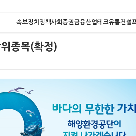
속보
정치
정책
사회
증권
금융
산업
테크
유통
건설
상위종목(확정)