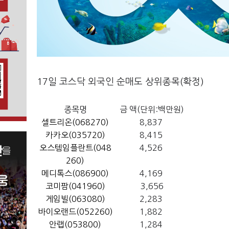
17일 코스닥 외국인 순매도 상위종목(확정)
종목명
금 액(단위:백만원)
셀트리온(068270)
8,837
카카오(035720)
8,415
오스템임플란트(048
4,526
260)
메디톡스(086900)
4,169
코미팜(041960)
3,656
게임빌(063080)
2,283
바이오랜드(052260)
1,882
안랩(053800)
1,284