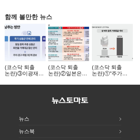
협력
함께 볼만한 뉴스
(코스닥 퇴출
(코스닥 퇴출
(코스닥 퇴출
논란)③이광재
논란)②일본은
논란)①"주가
"과속 잡더라도
5년
누르기 잡으려다
자동차 없애지는
기다려주는데
옥토 태운다"…
말아야"
우리는 당장
세법 개정안의
퇴출?…
맹점과 역설
시간만으론
부족한 코스닥
구하기
뉴스
뉴스북