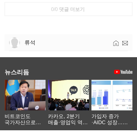
0/0
댓글 더보기
류석
뉴스리듬
비트코인도
카카오, 2분기
가입자 증가
국가자산으로…'
매출·영업익 역대
·AIDC 성장…
보관·평가·처분'
최대…에이전트
SKT 2분기 성장
기준은 숙제
AI 수익화 관건
본궤도