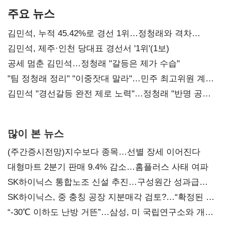
주요 뉴스
김민석, 누적 45.42%로 경선 1위…정청래와 격차
0.86%p(2보)
김민석, 제주·인천 당대표 경선서 '1위'(1보)
공세 멈춘 김민석…정청래 "갈등은 제가 수습"
"팀 정청래 정리" "이중잣대 말라"…민주 최고위원 계파
다툼 격화
김민석 "경선갈등 완전 제로 노력"…정청래 "반명 공세
사과부터"
많이 본 뉴스
(주간증시전망)지수보다 종목…선별 장세 이어진다
대형마트 2분기 판매 9.4% 감소…홈플러스 사태 여파
SK하이닉스 통합노조 신설 추진…구성원간 성과급
불만 확산
SK하이닉스, 중 충칭 공장 지분매각 검토?…“확정된 바
없어”
“-30℃ 이하도 난방 거뜬”…삼성, 미 국립연구소와 개발