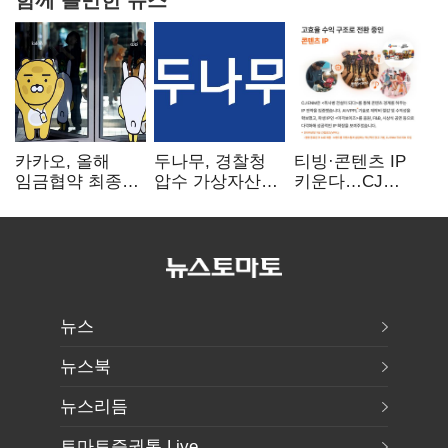
카카오, 올해
두나무, 경찰청
티빙·콘텐츠 IP
임금협약 최종
압수 가상자산
키운다…CJ
타결…연봉 6.3%
보관 맡는다…
ENM, 하반기
인상·격려금
커스터디 사업
글로벌 확장 가속
300만원
최종 낙찰
뉴스
뉴스북
뉴스리듬
토마토증권통 Live