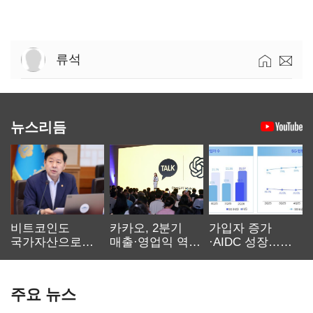
류석
뉴스리듬
비트코인도
카카오, 2분기
가입자 증가
국가자산으로…'
매출·영업익 역대
·AIDC 성장…
보관·평가·처분'
최대…에이전트
SKT 2분기 성장
기준은 숙제
AI 수익화 관건
본궤도
주요 뉴스