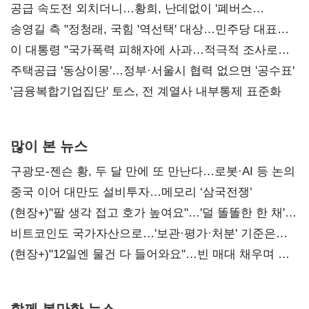
공급 속도전 외치더니…황희, 난데없이 '폐버스
리모델링' 제안
송영길 측 "정청래, 국힘 '역선택' 대상…민주당 대표로
총선 지휘 못해"
이 대통령 "국가폭력 피해자에 사과…적극적 조사로
진실 밝혀야"
주택공급 '동상이몽'…정부·서울시 협력 없으면 '공수표'
'금융복합기업집단' 토스, 전 계열사 내부통제 표준화
많이 본 뉴스
구광모-젠슨 황, 두 달 만에 또 만난다…로봇·AI 등 논의
중국 이어 대만도 설비투자…메모리 ‘삼국전쟁’
(현장+)"팔 생각 접고 호가 높여요"…'덜 똘똘한 한 채'
20억 키맞추기
비트코인도 국가자산으로…'보관·평가·처분' 기준은
숙제
(현장+)"12일엔 물건 다 들어와요"…빈 매대 채우며 문
연 홈플러스
함께 볼만한 뉴스