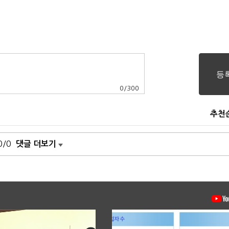
0
/
300
추천
0/0
댓글 더보기