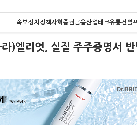
속보
정치
정책
사회
증권
금융
산업
테크
유통
건설
라)엘리엇, 실질 주주증명서 반