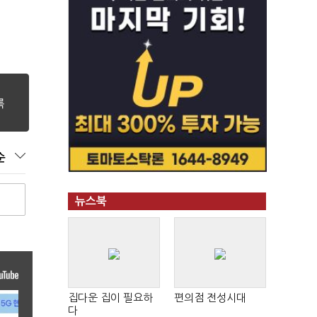
순
뉴스북
집다운 집이 필요하
편의점 전성시대
다