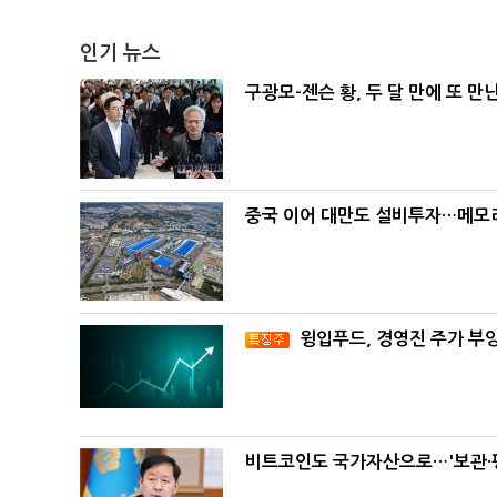
인기 뉴스
구광모-젠슨 황, 두 달 만에 또 만
중국 이어 대만도 설비투자…메모리
윙입푸드, 경영진 주가 부
비트코인도 국가자산으로…'보관·평