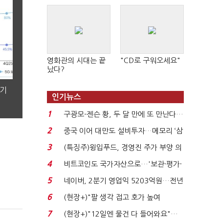
영화관의 시대는 끝
"CD로 구워오세요"
났다?
분기
인기뉴스
1
구광모-젠슨 황, 두 달 만에 또 만난다…
로봇·AI 등 논...
2
중국 이어 대만도 설비투자…메모리 ‘삼
국전쟁’
3
(특징주)윙입푸드, 경영진 주가 부양 의
지에 상한가...
4
비트코인도 국가자산으로…'보관·평가·
처분' 기준은 ...
5
네이버, 2분기 영업익 5203억원…전년
비 0.2% 감소...
6
(현장+)"팔 생각 접고 호가 높여
요"…'덜 똘똘한 한 채' 20...
7
(현장+)"12일엔 물건 다 들어와요"…