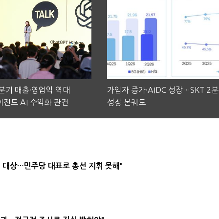
2분기 매출·영업익 역대
가입자 증가·AIDC 성장…SKT 2
전트 AI 수익화 관건
성장 본궤도
택' 대상…민주당 대표로 총선 지휘 못해"