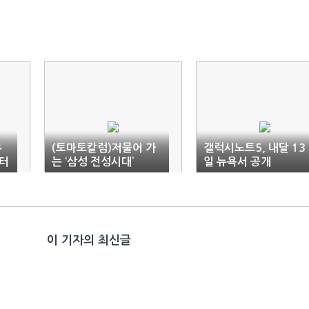
무
(토마토칼럼)저물어 가
갤럭시노트5, 내달 13
터
는 ‘삼성 전성시대’
일 뉴욕서 공개
이 기자의 최신글