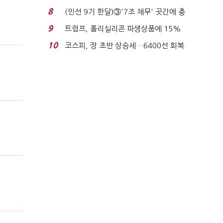
빈 매대 채우며 문 연 ...
8
(민선 9기 한달)③'7조 채무' 곳간에 충
격…추미애, 20년...
9
트럼프, 폴리실리콘 파생상품에 15%
관세…"미 산업 재건"...
10
코스피, 장 초반 상승세…6400선 회복
시도