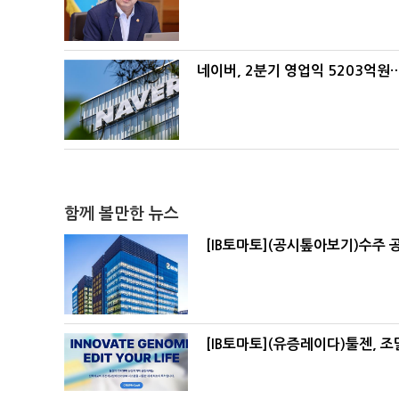
네이버, 2분기 영업익 5203억원
함께 볼만한 뉴스
[IB토마토](공시톺아보기)수주 
[IB토마토](유증레이다)툴젠, 