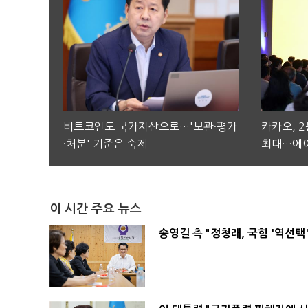
비트코인도 국가자산으로…'보관·평가
카카오, 
·처분' 기준은 숙제
최대…에이
이 시간 주요 뉴스
송영길 측 "정청래, 국힘 '역선