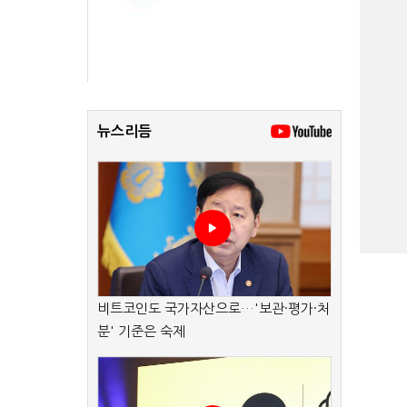
뉴스리듬
비트코인도 국가자산으로…'보관·평가·처
분' 기준은 숙제