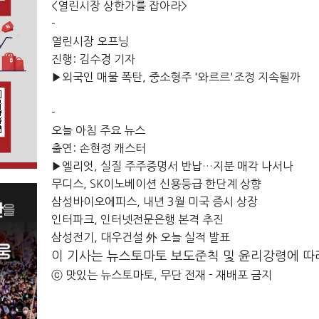
<열린시장 상한가를 잡아라>
-
열린시장 오프닝
진행: 김수경 기자
▶외국인 매물 폭탄, 중소형주 '와르르'조정 지속될까
-
오늘 아침 주요 뉴스
출연: 손현정 캐스터
▶엘리엇, 실질 주주증명서 반납…지분 매각 나서나
무디스, SK이노베이션 신용등급 한단계 상향
삼성바이오에피스, 내년 3월 미국 증시 상장
인터파크, 인터넷전문은행 본격 추진
삼성전기, 대우건설 外 오늘 실적 발표
이 기사는 뉴스토마토 보도준칙 및 윤리강령에 따
ⓒ 맛있는 뉴스토마토, 무단 전재 - 재배포 금지