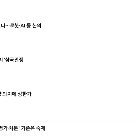
난다…로봇·AI 등 논의
 ‘삼국전쟁’
양 의지에 상한가
가·처분' 기준은 숙제