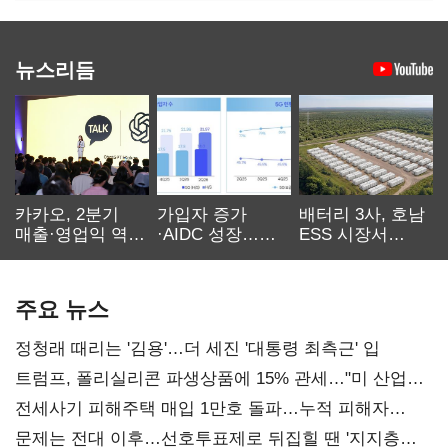
뉴스리듬
카카오, 2분기
가입자 증가
배터리 3사, 호남
매출·영업익 역대
·AIDC 성장…
ESS 시장서
최대…에이전트
SKT 2분기 성장
‘격돌’
AI 수익화 관건
본궤도
주요 뉴스
정청래 때리는 '김용'…더 세진 '대통령 최측근' 입
트럼프, 폴리실리콘 파생상품에 15% 관세…"미 산업
재건"
전세사기 피해주택 매입 1만호 돌파…누적 피해자
4만278명
문제는 전대 이후…선호투표제로 뒤집힐 땐 '지지층