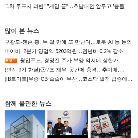
불복'
"1차 투표서 과반" "게임 끝"…호남대전 앞두고 '충돌'
많이 본 뉴스
구광모-젠슨 황, 두 달 만에 또 만난다…로봇·AI 등 논의
네이버, 2분기 영업익 5203억원…전년비 0.2% 감소
윙입푸드, 경영진 주가 부양 의지에 상한가
(민선 9기 한달)③'7조 채무' 곳간에 충격…추미애,
20년만에 '비상재정' 선언 승부수
[IB토마토]유증·CB 줄줄이 무산…코스닥 벌점 급증에
상폐 압박
함께 볼만한 뉴스