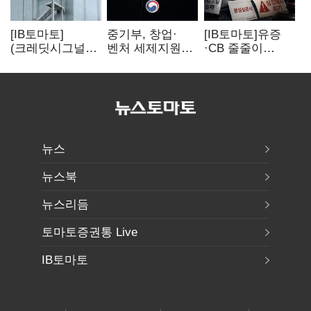
[IB토마토]
중기부, 창업·
[IB토마토]유증
(크레딧시그널)
벤처 세제지원
·CB 줄줄이
네패스, AI
강화…제3자
무산…코스닥
수혜에도
사업승계
벌점 급증에 상폐
레버리지 부담
과세특례 신설
압박
여전
뉴스
뉴스북
뉴스리듬
토마토증권통 Live
IB토마토