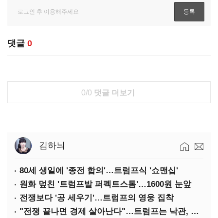
댓글
0
0/0
댓글 더보기
김하늬
80세 생일에 '종전 합의'…트럼프식 '쇼맨십'
원화 덮친 '트럼프발 퍼펙트스톰'…1600원 눈앞
전쟁보다 '공 세우기'…트럼프의 영웅 집착
"전쟁 끝나면 경제 살아난다"…트럼프는 낙관, 미국인은 싸늘