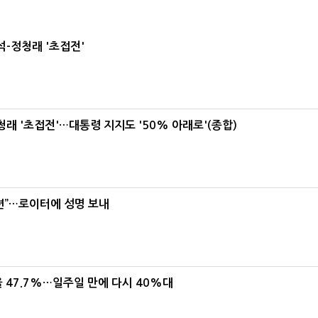
-정청래 '초접전'
래 '초접전'…대통령 지지도 '50% 아래로'(종합)
련”…로이터에 성명 보내
 47.7%…일주일 만에 다시 40%대