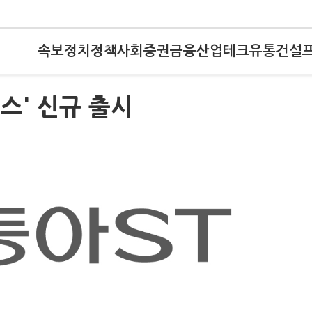
속보
정치
정책
사회
증권
금융
산업
테크
유통
건설
센스' 신규 출시