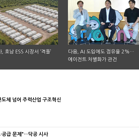
, 호남 ESS 시장서 ‘격돌’
다음, AI 도입에도 점유율 2%…
에이전트 차별화가 관건
…반도체 넘어 주력산업 구조혁신
·공급 문제"…닥공 시사