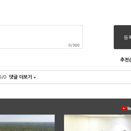
0
/
300
추천
0/0
댓글 더보기