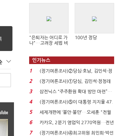
"은퇴자는 어디로 가
100년 정당
나"…고려장 세법 비
판 확산
인기뉴스
순
1
(정기여론조사)②당심·호남, 김민석-정
청래 '초접전'...
2
(정기여론조사)①당심, 김민석·정청래
'초접전'…대통령 ...
3
삼전닉스 “주주환원 확대 방안 마련”…
로이터에 성명...
4
(정기여론조사)⑤이 대통령 지지율 47.
7%…일주일 만에 ...
5
세제개편에 ‘불안·불만’…오세훈 "전월
세 구하기 더 ...
6
카카오, 2분기 영업익 2770억원…전년
비 36% 증가...
7
(정기여론조사)④최고위원 최민희·박선