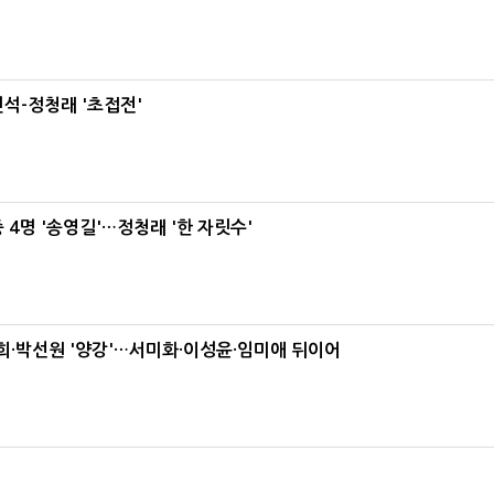
석-정청래 '초접전'
 4명 '송영길'…정청래 '한 자릿수'
·박선원 '양강'…서미화·이성윤·임미애 뒤이어