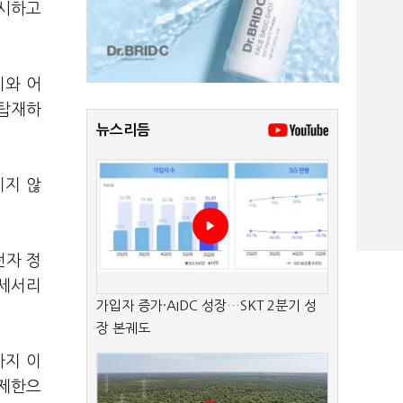
출시하고
이와 어
 탑재하
뉴스리듬
지지 않
전자 정
액세서리
가입자 증가·AIDC 성장…SKT 2분기 성
장 본궤도
까지 이
무제한으