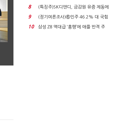
원 '양강'…서미...
8
(특징주)SK디앤디, 금감원 유증 제동에
장 초반 상한가...
9
(정기여론조사)⑥민주 46.2% 대 국힘
31.0%…오차범위 밖 ...
10
삼성 Z8 역대급 ‘흥행’에 애플 반격 주
목…9월 ‘폴...