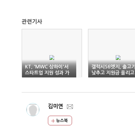
관련기사
KT, 'MWC 상하이'서
갤럭시S6엣지, 출고
스타트업 지원 성과 가
낮추고 지원금 올리고
시화
김미연
뉴스북