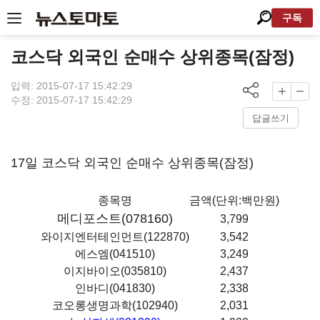
구독
코스닥 외국인 순매수 상위종목(잠정)
입력: 2015-07-17 15:42:29
수정: 2015-07-17 15:42:29
답글쓰기
17일 코스닥 외국인 순매수 상위종목(잠정)
종목명
금액(단위:백만원)
메디포스트(078160)
3,799
와이지엔터테인먼트(122870)
3,542
에스엠(041510)
3,249
이지바이오(035810)
2,437
인바디(041830)
2,338
코오롱생명과학(102940)
2,031