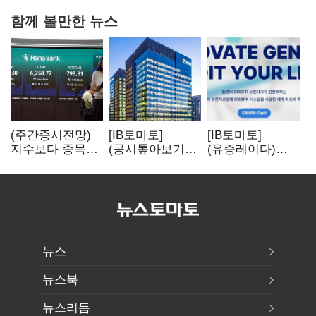
함께 볼만한 뉴스
(주간증시전망)
[IB토마토]
[IB토마토]
지수보다 종목…
(공시톺아보기)
(유증레이다)
선별 장세
수주 공시, 왜
툴젠, 조달액
이어진다
바로 매출로
3분의 1 토막…
잡히지 않을까
특허소송
비용부터 챙긴다
뉴스
뉴스북
뉴스리듬