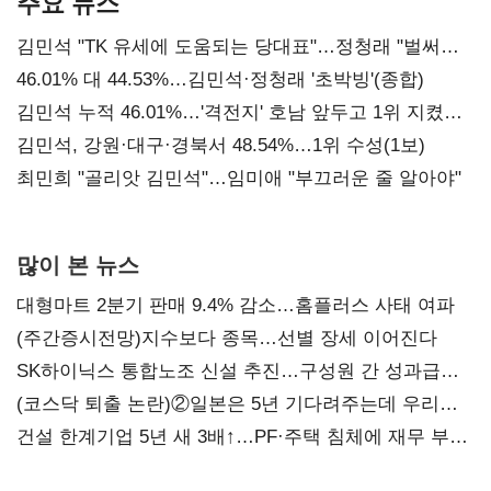
주요 뉴스
김민석 "TK 유세에 도움되는 당대표"…정청래 "벌써
대표된 양 당직 배분"
46.01% 대 44.53%…김민석·정청래 '초박빙'(종합)
김민석 누적 46.01%…'격전지' 호남 앞두고 1위 지켰다
(2보)
김민석, 강원·대구·경북서 48.54%…1위 수성(1보)
최민희 "골리앗 김민석"…임미애 "부끄러운 줄 알아야"
많이 본 뉴스
대형마트 2분기 판매 9.4% 감소…홈플러스 사태 여파
(주간증시전망)지수보다 종목…선별 장세 이어진다
SK하이닉스 통합노조 신설 추진…구성원 간 성과급
불만 확산
(코스닥 퇴출 논란)②일본은 5년 기다려주는데 우리는
당장 퇴출?…시간만으론 부족한 코스닥 구하기
건설 한계기업 5년 새 3배↑…PF·주택 침체에 재무 부담
확대