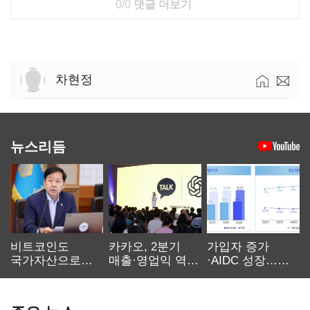
0/0
댓글 더보기
차현정
뉴스리듬
비트코인도
카카오, 2분기
가입자 증가
국가자산으로…'
매출·영업익 역대
·AIDC 성장…
보관·평가·처분'
최대…에이전트
SKT 2분기 성장
기준은 숙제
AI 수익화 관건
본궤도