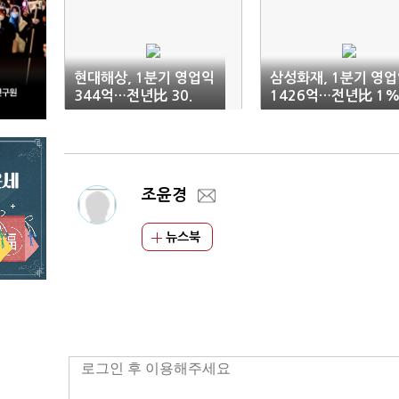
현대해상, 1분기 영업익
삼성화재, 1분기 영
344억…전년比 30.
1426억…전년比 1%
8%↑
조윤경
뉴스북