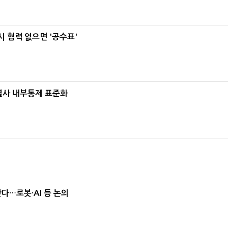
 협력 없으면 '공수표'
계열사 내부통제 표준화
난다…로봇·AI 등 논의