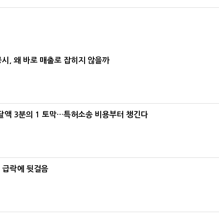
공시, 왜 바로 매출로 잡히지 않을까
조달액 3분의 1 토막…특허소송 비용부터 챙긴다
% 급락에 뒷걸음