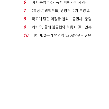
국전쟁’
6
이 대통령 "국가폭력 피해자에 사과…
적극적 조사로 진...
7
(특징주)윙입푸드, 경영진 주가 부양 의
지에 상한가...
8
국고채 담합 과징금 철퇴…증권사 '충당
금 폭탄' 우려...
9
카카오, 올해 임금협약 최종 타결…연봉
6.3% 인상·격려...
10
네이버, 2분기 영업익 5203억원…전년
비 0.2% 감소...