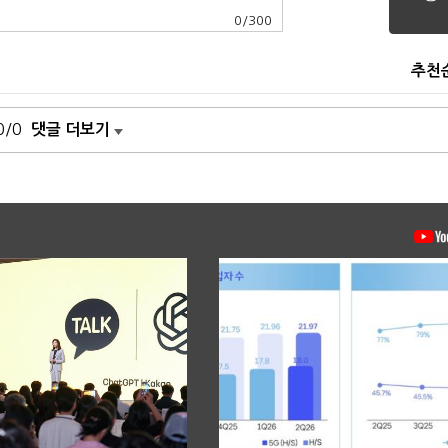
0
/
300
추천
0/0
댓글 더보기