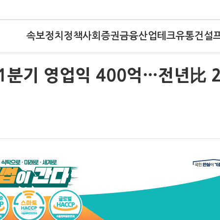
속보
정치
정책
사회
증권
금융
산업
테크
유통
건설
분기 영업익 400억…전년比 