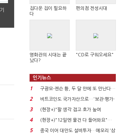
집다운 집이 필요하
편의점 전성시대
분기
다
영화관의 시대는 끝
"CD로 구워오세요"
났다?
인기뉴스
1
구광모-젠슨 황, 두 달 만에 또 만난다…
로봇·AI 등 논...
2
비트코인도 국가자산으로…'보관·평가·
처분' 기준은 ...
3
(현장+)"팔 생각 접고 호가 높여
요"…'덜 똘똘한 한 채' 20...
4
(현장+)"12일엔 물건 다 들어와요"…
빈 매대 채우며 문 연 ...
5
중국 이어 대만도 설비투자…메모리 ‘삼