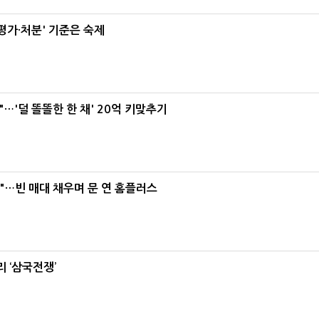
가·처분' 기준은 숙제
"…'덜 똘똘한 한 채' 20억 키맞추기
요"…빈 매대 채우며 문 연 홈플러스
 ‘삼국전쟁’