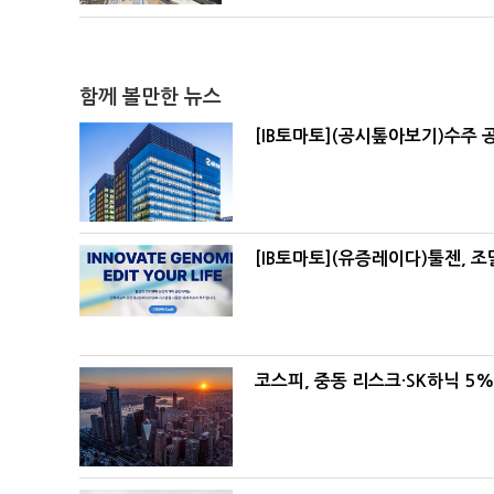
함께 볼만한 뉴스
[IB토마토](공시톺아보기)수주 
[IB토마토](유증레이다)툴젠, 
코스피, 중동 리스크·SK하닉 5