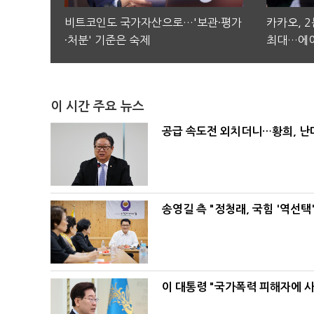
비트코인도 국가자산으로…'보관·평가
카카오, 
·처분' 기준은 숙제
최대…에이
이 시간 주요 뉴스
공급 속도전 외치더니…황희, 난
송영길 측 "정청래, 국힘 '역선
이 대통령 "국가폭력 피해자에 