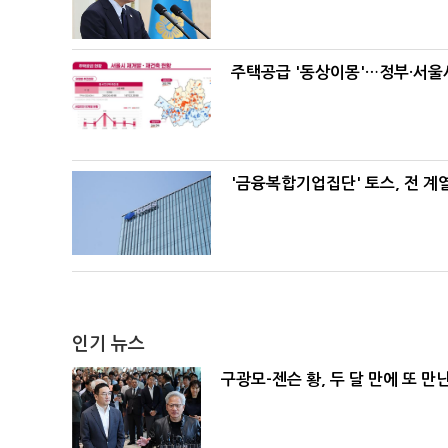
주택공급 '동상이몽'…정부·서울시
'금융복합기업집단' 토스, 전 
인기 뉴스
구광모-젠슨 황, 두 달 만에 또 만