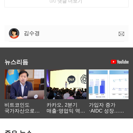
0/0
댓글 더보기
김수경
뉴스리듬
비트코인도
카카오, 2분기
가입자 증가
국가자산으로…'
매출·영업익 역대
·AIDC 성장…
보관·평가·처분'
최대…에이전트
SKT 2분기 성장
기준은 숙제
AI 수익화 관건
본궤도
주요 뉴스