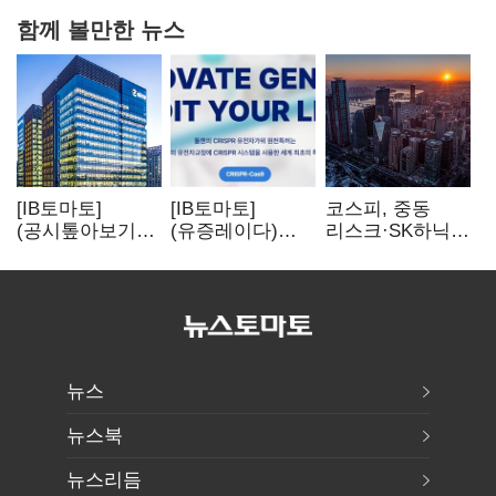
함께 볼만한 뉴스
[IB토마토]
[IB토마토]
코스피, 중동
(공시톺아보기)
(유증레이다)
리스크·SK하닉
수주 공시, 왜
툴젠, 조달액
5% 급락에
바로 매출로
3분의 1 토막…
뒷걸음
잡히지 않을까
특허소송
비용부터 챙긴다
뉴스
뉴스북
뉴스리듬