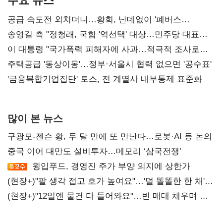
공급 속도전 외치더니…황희, 난데없이 '폐버스
리모델링' 제안
송영길 측 "정청래, 국힘 '역선택' 대상…민주당 대표로
총선 지휘 못해"
이 대통령 "국가폭력 피해자에 사과…적극적 조사로
진실 밝혀야"
주택공급 '동상이몽'…정부·서울시 협력 없으면 '공수표'
'금융복합기업집단' 토스, 전 계열사 내부통제 표준화
많이 본 뉴스
구광모-젠슨 황, 두 달 만에 또 만난다…로봇·AI 등 논의
중국 이어 대만도 설비투자…메모리 ‘삼국전쟁’
윙입푸드, 경영진 주가 부양 의지에 상한가
(현장+)"팔 생각 접고 호가 높여요"…'덜 똘똘한 한 채'
20억 키맞추기
(현장+)"12일엔 물건 다 들어와요"…빈 매대 채우며 문
연 홈플러스