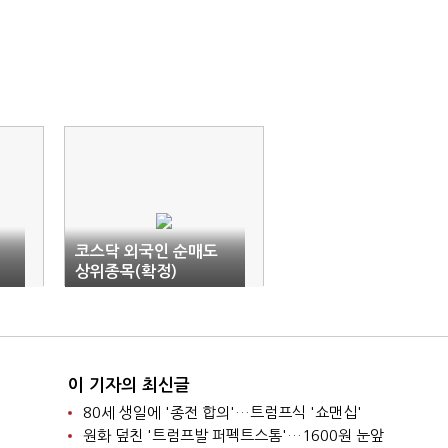
코스닥 외국인 순매도
상위종목(확정)
이 기자의 최신글
80세 생일에 '종전 합의'…트럼프식 '쇼맨십'
원화 덮친 '트럼프발 퍼펙트스톰'…1600원 눈앞