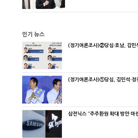
인기 뉴스
(정기여론조사)②당심·호남, 김민석
(정기여론조사)①당심, 김민석·정청
삼전닉스 “주주환원 확대 방안 마