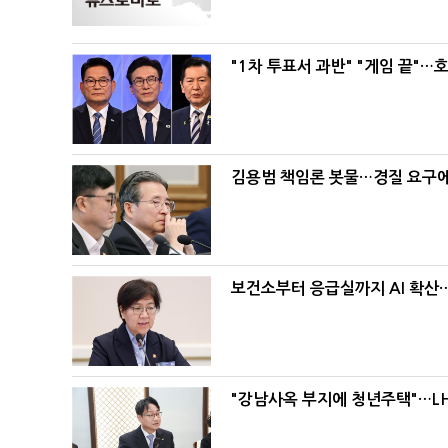
"1차 투표서 과반" "게임 끝"…
김용범 책임론 봇물…경질 요구에 
보건소부터 응급실까지 AI 확산
"강남사옥 부지에 청년주택"…LH