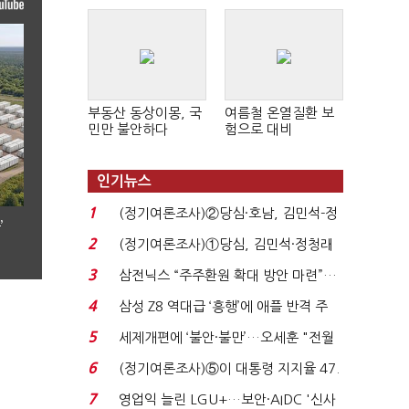
부동산 동상이몽, 국
여름철 온열질환 보
민만 불안하다
험으로 대비
인기뉴스
1
(정기여론조사)②당심·호남, 김민석-정
’
청래 '초접전'...
2
(정기여론조사)①당심, 김민석·정청래
'초접전'…대통령 ...
3
삼전닉스 “주주환원 확대 방안 마련”…
로이터에 성명...
4
삼성 Z8 역대급 ‘흥행’에 애플 반격 주
목…9월 ‘폴...
5
세제개편에 ‘불안·불만’…오세훈 "전월
세 구하기 더 ...
6
(정기여론조사)⑤이 대통령 지지율 47.
7%…일주일 만에 ...
7
영업익 늘린 LGU+…보안·AIDC '신사