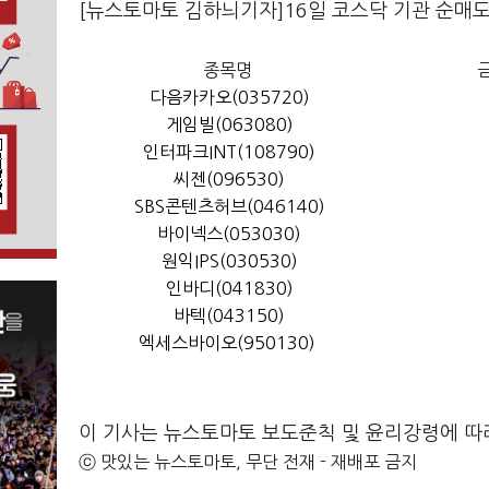
[뉴스토마토 김하늬기자]16일 코스닥 기관 순매도
종목명
다음카카오(035720)
게임빌(063080)
인터파크INT(108790)
씨젠(096530)
SBS콘텐츠허브(046140)
바이넥스(053030)
원익IPS(030530)
인바디(041830)
바텍(043150)
엑세스바이오(950130)
이 기사는 뉴스토마토 보도준칙 및 윤리강령에 따
ⓒ 맛있는 뉴스토마토, 무단 전재 - 재배포 금지