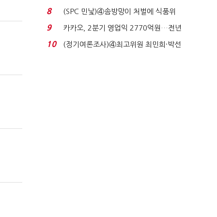
업 드라이브'...
8
(SPC 민낯)④솜방망이 처벌에 식품위
생법 위반 반복...
9
카카오, 2분기 영업익 2770억원…전년
비 36% 증가...
10
(정기여론조사)④최고위원 최민희·박선
원 '양강'…서미...