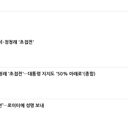
-정청래 '초접전'
래 '초접전'…대통령 지지도 '50% 아래로'(종합)
련”…로이터에 성명 보내