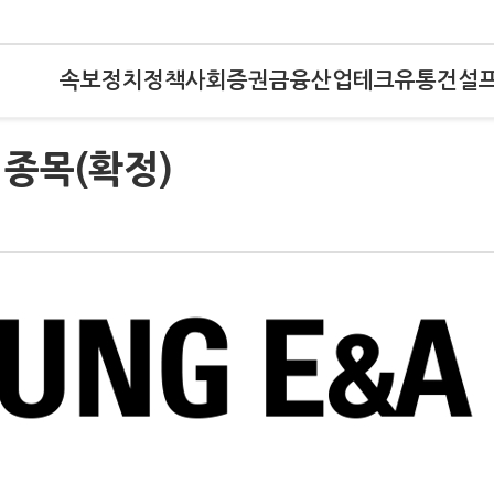
속보
정치
정책
사회
증권
금융
산업
테크
유통
건설
종목(확정)