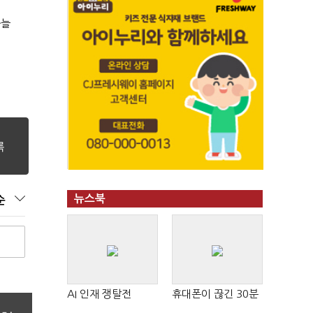
싸늘
뉴스북
순
AI 인재 쟁탈전
휴대폰이 끊긴 30분