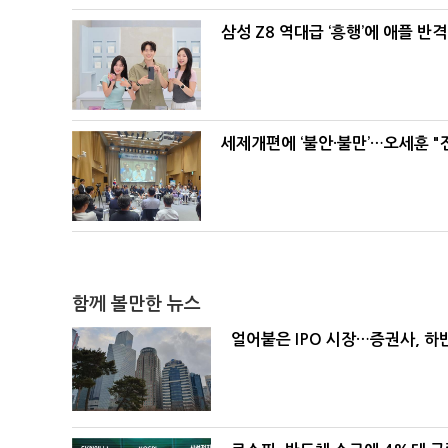
삼성 Z8 역대급 ‘흥행’에 애플 반격
세제개편에 ‘불안·불만’…오세훈 "
함께 볼만한 뉴스
얼어붙은 IPO 시장…증권사, 하반