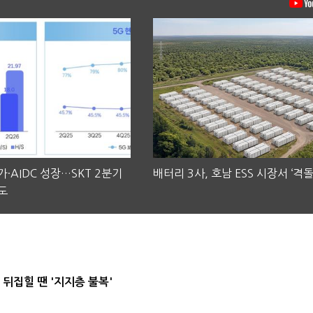
·AIDC 성장…SKT 2분기
배터리 3사, 호남 ESS 시장서 ‘격돌
도
뒤집힐 땐 '지지층 불복'