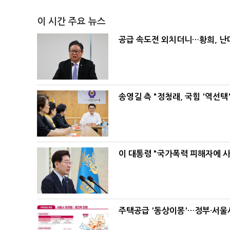
이 시간 주요 뉴스
공급 속도전 외치더니…황희, 난
송영길 측 "정청래, 국힘 '역선
이 대통령 "국가폭력 피해자에 
주택공급 '동상이몽'…정부·서울시