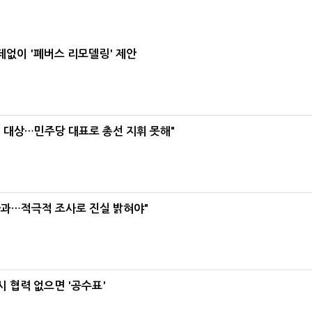
데없이 '폐버스 리모델링' 제안
택' 대상…민주당 대표로 총선 지휘 못해"
사과…적극적 조사로 진실 밝혀야"
 협력 없으면 '공수표'