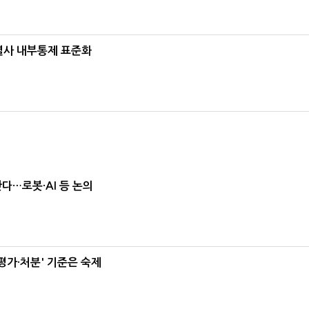
계열사 내부통제 표준화
난다…로봇·AI 등 논의
가·처분' 기준은 숙제