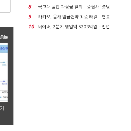
지에 상한가...
8
국고채 담합 과징금 철퇴…증권사 '충당
금 폭탄' 우려...
9
카카오, 올해 임금협약 최종 타결…연봉
6.3% 인상·격려...
10
네이버, 2분기 영업익 5203억원…전년
비 0.2% 감소...
분기