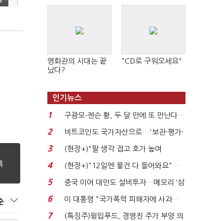
영화관의 시대는 끝
"CD로 구워오세요"
났다?
인기뉴스
1
구광모-젠슨 황, 두 달 만에 또 만난다…
로봇·AI 등 논...
2
비트코인도 국가자산으로…'보관·평가·
처분' 기준은 ...
3
(현장+)"팔 생각 접고 호가 높여
요"…'덜 똘똘한 한 채' 20...
4
(현장+)"12일엔 물건 다 들어와요"…
빈 매대 채우며 문 연 ...
5
중국 이어 대만도 설비투자…메모리 ‘삼
국전쟁’
6
이 대통령 "국가폭력 피해자에 사과…
순
적극적 조사로 진...
7
(특징주)윙입푸드, 경영진 주가 부양 의