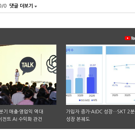
0/0
댓글 더보기
2분기 매출·영업익 역대
가입자 증가·AIDC 성장…SKT 2
전트 AI 수익화 관건
성장 본궤도