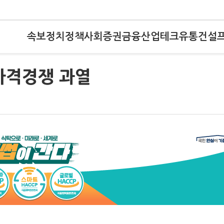
속보
정치
정책
사회
증권
금융
산업
테크
유통
건설
.가격경쟁 과열