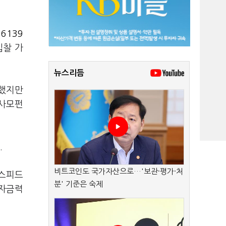
6139
입찰 가
뉴스리듬
했지만
 사모펀
.
비트코인도 국가자산으로…'보관·평가·처
K스피드
분' 기준은 숙제
 자금력