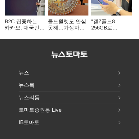
B2C 집중하는
콜드월렛도 안심
"갤Z폴드8
카카오, 대국민
못해…가상자산
256GB로
서비스 '모두의
수탁 확대에
변경하면 지원금
AI' 사활
'보안 시험대'
추가"
뉴스
뉴스북
뉴스리듬
토마토증권통 Live
IB토마토