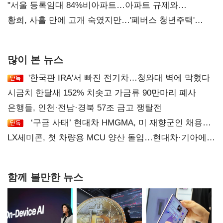
오차 당연"
"서울 등록임대 84%비아파트…아파트 규제와
달리해야"
황희, 사흘 만에 고개 숙였지만…'폐버스 청년주택'
후폭풍
많이 본 뉴스
'한국판 IRA'서 빠진 전기차…청와대 벽에 막혔다
시금치 한달새 152% 치솟고 가금류 90만마리 폐사
은행들, 인천·전남·경북 57조 금고 쟁탈전
‘구금 사태’ 현대차 HMGMA, 미 재향군인 채용
확대로 분위기 반전
LX세미콘, 첫 차량용 MCU 양산 돌입…현대차·기아에
공급
함께 볼만한 뉴스