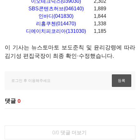
이오테크닉스(039030)
2,302
SBS콘텐츠허브(046140)
1,889
인바디(041830)
1,844
리홈쿠첸(014470)
1,338
디에이치피코리아(131030)
1,185
이 기사는 뉴스토마토 보도준칙 및 윤리강령에 따라
김기성 편집국장이 최종 확인·수정했습니다.
댓글
0
0/0
댓글 더보기