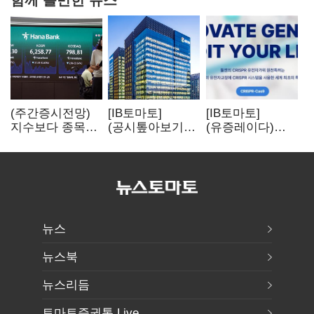
(주간증시전망)
[IB토마토]
[IB토마토]
지수보다 종목…
(공시톺아보기)
(유증레이다)
선별 장세
수주 공시, 왜
툴젠, 조달액
이어진다
바로 매출로
3분의 1 토막…
잡히지 않을까
특허소송
비용부터 챙긴다
뉴스
뉴스북
뉴스리듬
토마토증권통 Live