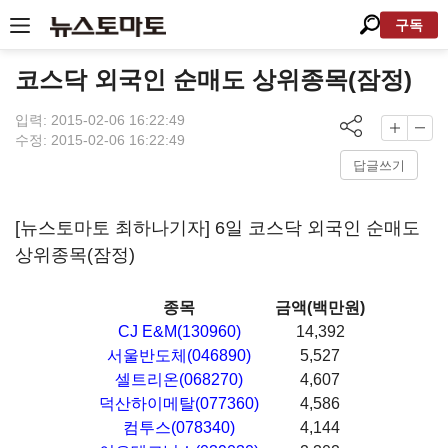
구독
코스닥 외국인 순매도 상위종목(잠정)
입력: 2015-02-06 16:22:49
수정: 2015-02-06 16:22:49
답글쓰기
[뉴스토마토 최하나기자] 6일 코스닥 외국인 순매도
상위종목(잠정)
종목
금액(백만원)
CJ E&M(130960)
14,392
서울반도체(046890)
5,527
셀트리온(068270)
4,607
덕산하이메탈(077360)
4,586
컴투스(078340)
4,144