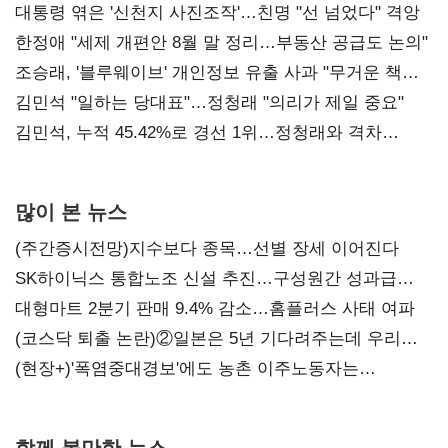
대통령 엮은 '신천지 사진조작'…친명 "선 넘었다" 격앙
한정애 "세제 개편안 8월 말 정리…부동산 공급도 논의"
조승래, '블루웨이브' 개인정보 유출 사과 "무거운 책임
통감"
김민석 "일하는 당대표"…정청래 "의리가 제일 중요"
김민석, 누적 45.42%로 경선 1위…정청래와 격차
0.86%p(2보)
많이 본 뉴스
(주간증시전망)지수보다 종목…선별 장세 이어진다
SK하이닉스 통합노조 신설 추진…구성원간 성과급
불만 확산
대형마트 2분기 판매 9.4% 감소…홈플러스 사태 여파
(코스닥 퇴출 논란)②일본은 5년 기다려주는데 우리는
당장 퇴출?…시간만으론 부족한 코스닥 구하기
(현장+)'폭염중대경보'에도 농촌 이주노동자는
강행군…'야외작업 중지' 권고도 무시
함께 볼만한 뉴스