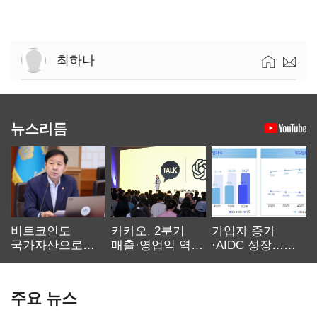
최하나
뉴스리듬
비트코인도
카카오, 2분기
가입자 증가
국가자산으로…'
매출·영업익 역대
·AIDC 성장…
보관·평가·처분'
최대…에이전트
SKT 2분기 성장
기준은 숙제
AI 수익화 관건
본궤도
주요 뉴스