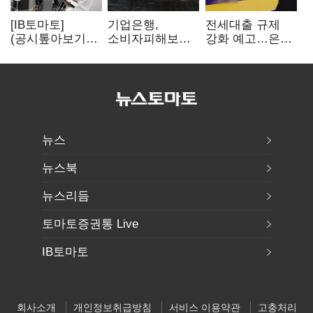
[IB토마토]
기업은행,
전세대출 규제
(공시톺아보기)
소비자피해보상
강화 예고…은행
투자판단 공시,
부실심사·
"혼선 커질 것"
무엇이 '중요한
보이스피싱 공시
경영사항'일까
위반
뉴스
뉴스북
뉴스리듬
토마토증권통 Live
IB토마토
회사소개
개인정보취급방침
서비스 이용약관
고충처리