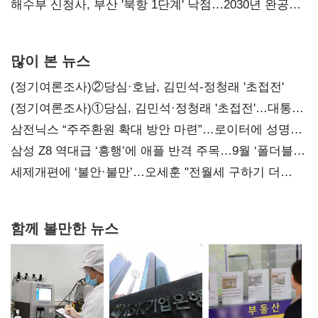
강화"
해수부 신청사, 부산 '북항 1단계' 낙점…2030년 완공
목표
많이 본 뉴스
(정기여론조사)②당심·호남, 김민석-정청래 '초접전'
(정기여론조사)①당심, 김민석·정청래 '초접전'…대통령
지지도 '50% 아래로'(종합)
삼전닉스 “주주환원 확대 방안 마련”…로이터에 성명
보내
삼성 Z8 역대급 ‘흥행’에 애플 반격 주목…9월 ‘폴더블
대전’
세제개편에 ‘불안·불만’…오세훈 "전월세 구하기 더
힘들어질 것"
함께 볼만한 뉴스