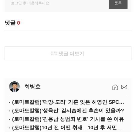
댓글
0
0/0
댓글 더보기
최병호
(토마토칼럼)'덕망·도리' 가훈 잊은 허영인 SPC그룹 회장
(토마토칼럼)'생육신' 김시습에겐 후손이 있을까?
(토마토칼럼)'김용남 성범죄 변호' 기사를 쓴 이유
(토마토칼럼)10년 전 어떤 취재…10년 후 서민석·박상용