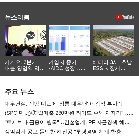
뉴스리듬
카카오, 2분기
가입자 증가
배터리 3사, 호남
매출·영업익 역대
·AIDC 성장…
ESS 시장서
최대…에이전트
SKT 2분기 성장
‘격돌’
AI 수익화 관건
본궤도
주요 뉴스
대우건설, 신임 대표에 '정통 대우맨' 이강석 부사장
내정
(SPC 민낯)③"일매출 280만원 찍어도 수익 제자리"…
점주 울리는 '상시 할인'
"토지보다 금융이 병목"…건설업계, PF 자금경색 해소
목소리
상임감사 공모 돌입한 해진공 "투명경영 체계 한층