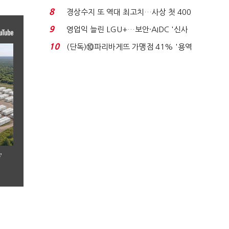
로이터에 성명...
8
경상수지 또 역대 최고치…사상 첫 400
억달러에 '3% 성...
9
영업익 늘린 LGU+…보안·AIDC '신사
업 드라이브'...
10
(단독)⑩파리바게뜨 가맹점 41% '용역
제빵기사 없어'…고...
’