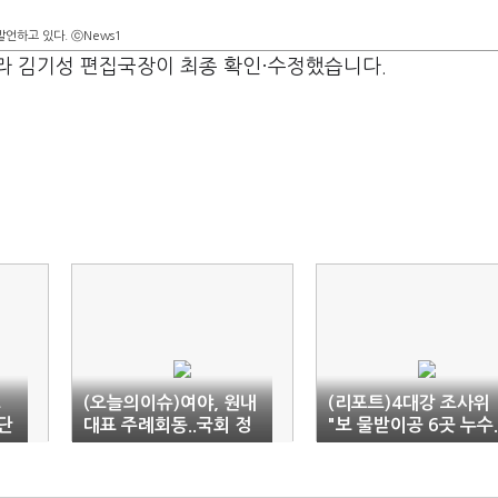
언하고 있다. ⓒNews1
라 김기성 편집국장이 최종 확인·수정했습니다.
으
(오늘의이슈)여야, 원내
(리포트)4대강 조사위
단
대표 주례회동..국회 정
"보 물받이공 6곳 누수.
상화 분수령
대책 필요"