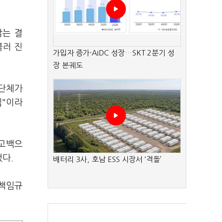
않는 결
불러 진
가입자 증가·AIDC 성장…SKT 2분기 성
장 본궤도
경단체가
셈"이라
기고백으
했다.
배터리 3사, 호남 ESS 시장서 ‘격돌’
 책임규