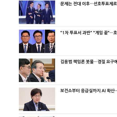
문제는 전대 이후…선호투표제로 
"1차 투표서 과반" "게임 끝"…
김용범 책임론 봇물…경질 요구에 
보건소부터 응급실까지 AI 확산