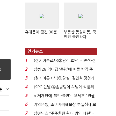
휴대폰이 끊긴 30분
부동산 동상이몽, 국
민만 불안하다
인기뉴스
1
(정기여론조사)②당심·호남, 김민석-정
청래 '초접전'...
2
삼성 Z8 역대급 ‘흥행’에 애플 반격 주
목…9월 ‘폴...
3
(정기여론조사)①당심, 김민석·정청래
'초접전'…대통령 ...
4
(SPC 민낯)④솜방망이 처벌에 식품위
순
생법 위반 반복...
5
세제개편에 ‘불안·불만’…오세훈 "전월
세 구하기 더 ...
6
기업은행, 소비자피해보상 부실심사·보
이스피싱 공시 ...
7
삼전닉스 “주주환원 확대 방안 마련”…