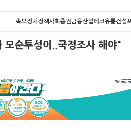
속보
정치
정책
사회
증권
금융
산업
테크
유통
건설
과 모순투성이..국정조사 해야"