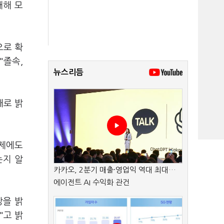
대해 모
으로 확
"졸속,
뉴스리듬
대로 밝
문제에도
는지 알
카카오, 2분기 매출·영업익 역대 최대…
에이전트 AI 수익화 관건
장을 밝
"고 밝