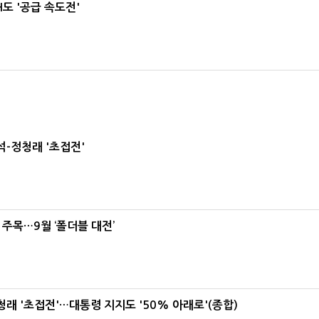
도 '공급 속도전'
-정청래 '초접전'
 주목…9월 ‘폴더블 대전’
래 '초접전'…대통령 지지도 '50% 아래로'(종합)