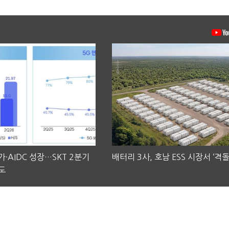
·AIDC 성장…SKT 2분기
배터리 3사, 호남 ESS 시장서 ‘격돌
도