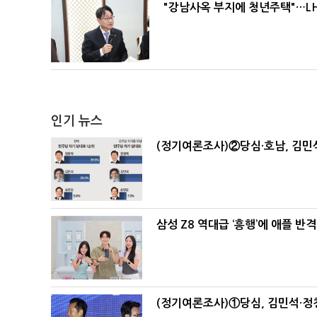
"강남사옥 부지에 청년주택"…LH
인기 뉴스
(정기여론조사)②당심·호남, 김민석
삼성 Z8 역대급 ‘흥행’에 애플 반격
(정기여론조사)①당심, 김민석·정청