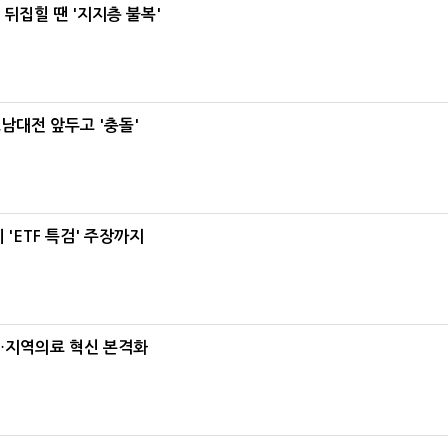
뒤집힐 땐 '지지층 불복'
호남대전 앞두고 '충돌'
'ETF 특검' 주장까지
…지역의료 혁신 본격화