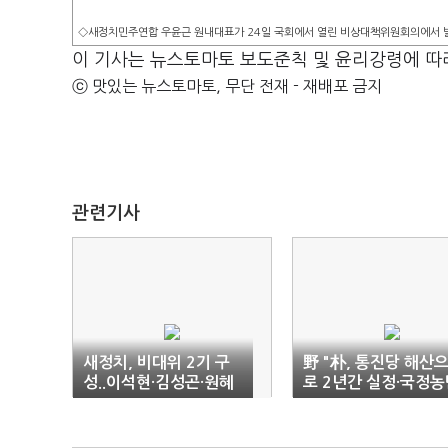
◇새정치민주연합 우윤근 원내대표가 24일 국회에서 열린 비상대책위원회의에서 발
이 기사는 뉴스토마토 보도준칙 및 윤리강령에 따
ⓒ 맛있는 뉴스토마토, 무단 전재 - 재배포 금지
관련기사
새정치, 비대위 2기 구
野 "朴, 통진당 해산
성..이석현·김성곤·원혜
로 2년간 실정·국정농
영
의혹 못 덮어"