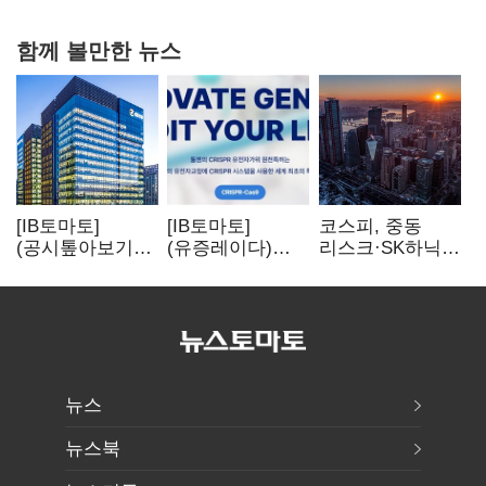
함께 볼만한 뉴스
[IB토마토]
[IB토마토]
코스피, 중동
(공시톺아보기)
(유증레이다)
리스크·SK하닉
수주 공시, 왜
툴젠, 조달액
5% 급락에
바로 매출로
3분의 1 토막…
뒷걸음
잡히지 않을까
특허소송
비용부터 챙긴다
뉴스
뉴스북