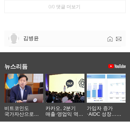
0/0
댓글 더보기
김병윤
뉴스리듬
비트코인도
카카오, 2분기
가입자 증가
국가자산으로…'
매출·영업익 역대
·AIDC 성장…
보관·평가·처분'
최대…에이전트
SKT 2분기 성장
기준은 숙제
AI 수익화 관건
본궤도