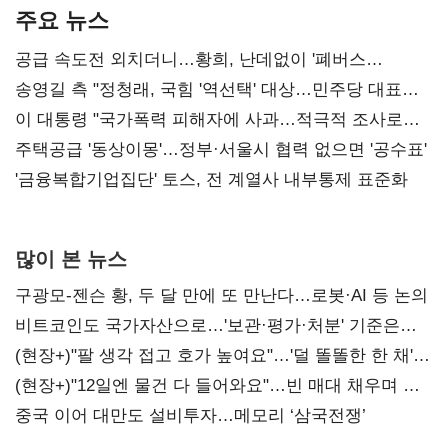
주요 뉴스
공급 속도전 외치더니…황희, 난데없이 '폐버스
리모델링' 제안
송영길 측 "정청래, 국힘 '역선택' 대상…민주당 대표로
총선 지휘 못해"
이 대통령 "국가폭력 피해자에 사과…적극적 조사로
진실 밝혀야"
주택공급 '동상이몽'…정부·서울시 협력 없으면 '공수표'
'금융복합기업집단' 토스, 전 계열사 내부통제 표준화
많이 본 뉴스
구광모-젠슨 황, 두 달 만에 또 만난다…로봇·AI 등 논의
비트코인도 국가자산으로…'보관·평가·처분' 기준은
숙제
(현장+)"팔 생각 접고 호가 높여요"…'덜 똘똘한 한 채'
20억 키맞추기
(현장+)"12일엔 물건 다 들어와요"…빈 매대 채우며 문
연 홈플러스
중국 이어 대만도 설비투자…메모리 ‘삼국전쟁’