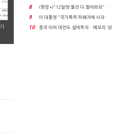
요"…'덜 똘똘한 한 채' 20...
8
(현장+)"12일엔 물건 다 들어와요"…
빈 매대 채우며 문 연 ...
9
이 대통령 "국가폭력 피해자에 사과…
적극적 조사로 진...
분기
10
중국 이어 대만도 설비투자…메모리 ‘삼
국전쟁’