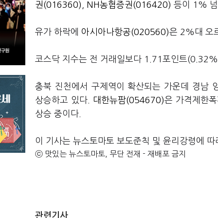
권(016360)
,
NH농협증권(016420)
등이 1% 넘
유가 하락에
아시아나항공(020560)
은 2%대 오
코스닥 지수는 전 거래일보다 1.71포인트(0.32%)
충북 진천에서 구제역이 확산되는 가운데 경남 
상승하고 있다.
대한뉴팜(054670)
은 가격제한폭
상승 중이다.
이 기사는 뉴스토마토 보도준칙 및 윤리강령에 따
ⓒ 맛있는 뉴스토마토, 무단 전재 - 재배포 금지
관련기사