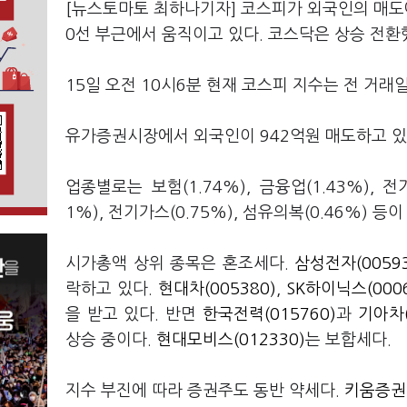
[뉴스토마토 최하나기자] 코스피가 외국인의 매도에
0선 부근에서 움직이고 있다. 코스닥은 상승 전환
15일 오전 10시6분 현재 코스피 지수는 전 거래일보
유가증권시장에서 외국인이 942억원 매도하고 있다
업종별로는 보험(1.74%), 금융업(1.43%), 전
1%), 전기가스(0.75%), 섬유의복(0.46%) 등
시가총액 상위 종목은 혼조세다.
삼성전자(00593
락하고 있다.
현대차(005380)
,
SK하이닉스(0006
을 받고 있다. 반면
한국전력(015760)
과
기아차(
상승 중이다.
현대모비스(012330)
는 보합세다.
지수 부진에 따라 증권주도 동반 약세다.
키움증권(