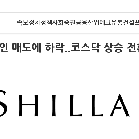
속보
정치
정책
사회
증권
금융
산업
테크
유통
건설
국인 매도에 하락..코스닥 상승 전