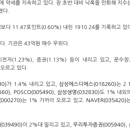
 약세를 지속하고 있다. 장 초반 대비 낙폭을 만회해 지수는
했다.
다 11.47포인트(0.60%) 내린 1910.24를 기록하고 있
. 기관은 43억원 매수 우위다.
기전자(1.23%), 증권(1.13%) 등이 내리고 있고, 운수창고
이 오르고 있다.
0)
가 1.4% 내리고 있고,
삼성에스디에스(018260)
는 2.
60)
,
POSCO(005490)
,
삼성생명(032830)
도 1% 내외
000270)
는 1% 가까이 오르고 있고.
NAVER(035420)
039490)
이 2%대 밀리고 있고,
우리투자증권(005940)
,