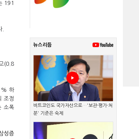
 191
다.
뉴스리듬
(0.8
1% 하
의 조정
비트코인도 국가자산으로…'보관·평가·처
는 소폭
분' 기준은 숙제
삼성증