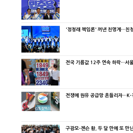
'정청래 책임론' 꺼낸 친명계…친
전국 기름값 12주 연속 하락…서울
전쟁에 원유 공급망 흔들리자…K-
구광모-젠슨 황, 두 달 만에 또 만