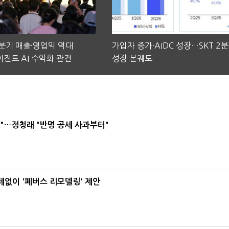
2분기 매출·영업익 역대
가입자 증가·AIDC 성장…SKT 2
전트 AI 수익화 관건
성장 본궤도
"…정청래 "반명 공세 사과부터"
데없이 '폐버스 리모델링' 제안