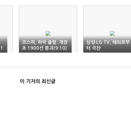
코스피, 하락 출발..개장
삼성·LG TV, 해외로부
.1
초 1900선 붕괴(9:10)
터 극찬
이 기자의 최신글