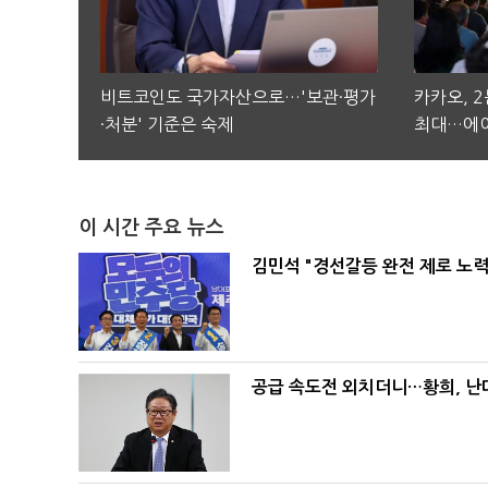
비트코인도 국가자산으로…'보관·평가
카카오, 
·처분' 기준은 숙제
최대…에이
이 시간 주요 뉴스
김민석 "경선갈등 완전 제로 노력
공급 속도전 외치더니…황희, 난