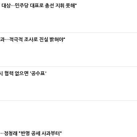
택' 대상…민주당 대표로 총선 지휘 못해"
사과…적극적 조사로 진실 밝혀야"
 협력 없으면 '공수표'
…정청래 "반명 공세 사과부터"