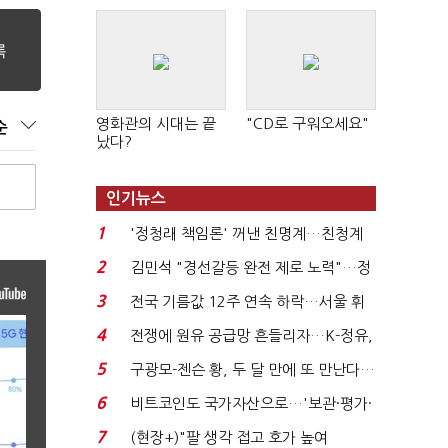
영화관의 시대는 끝
"CD로 구워오세요"
순
났다?
인기뉴스
1
'정청래 책임론' 꺼낸 친명계…친청계
는 추가투표 때리기...
2
김민석 "경선갈등 완전 제로 노력"…정
청래 "반명 공세 사...
3
전국 기름값 12주 연속 하락…서울 휘
발윳값 1909원...
4
전쟁에 원유 공급망 흔들리자…K-정유,
에너지안보 핵심...
5
구광모-젠슨 황, 두 달 만에 또 만난다…
로봇·AI 등 논...
6
비트코인도 국가자산으로…'보관·평가·
처분' 기준은 ...
7
(현장+)"팔 생각 접고 호가 높여