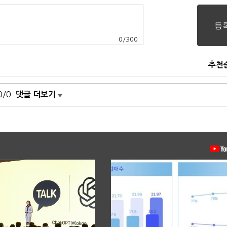
0
/
300
추천
0/0
댓글 더보기