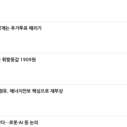
청계는 추가투표 때리기
 휘발윳값 1909원
정유, 에너지안보 핵심으로 재부상
난다…로봇·AI 등 논의