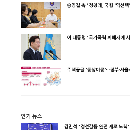
송영길 측 "정청래, 국힘 '역선
이 대통령 "국가폭력 피해자에 
주택공급 '동상이몽'…정부·서울시
인기 뉴스
김민석 "경선갈등 완전 제로 노력"