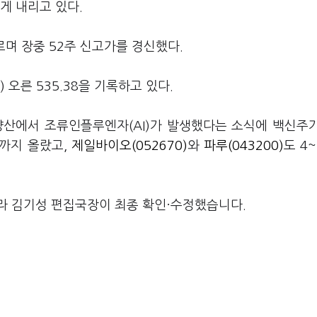
게 내리고 있다.
르며 장중 52주 신고가를 경신했다.
 오른 535.38을 기록하고 있다.
양산에서 조류인플루엔자(AI)가 발생했다는 소식에 백신주
까지 올랐고,
제일바이오(052670)
와
파루(043200)
도 4
라 김기성 편집국장이 최종 확인·수정했습니다.