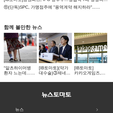
이면은 고객 편중
⑪(단독)SPC, 가맹점주에 "용역계약 해지하라"...
내팽개친 '사회적합의'
함께 볼만한 뉴스
“알츠하이머병
[IB토마토](약가
[IB토마토]
환자 느는데…
대수술)③제네릭
카카오게임즈,
적극 치료개입
14개 넘으면 약값
메타보라에 또
시급”
'뚝'…등재전략
80억 지원…웹3
혼선
살리기 지속
뉴스