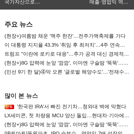
국가자산으로…'
매출·영업익 역대
보관·평가·처분'
최대…에이전트
기준은 숙제
AI 수익화 관건
주요 뉴스
(현장+)여름밤 채운 '맥주 한잔'…전주가맥축제를 가다
이 대통령 지지율 43.3% '취임 후 최저치'…4주 연속
'하락'
트럼프 "이란에 로키로 대응"…추가 공격 대신 경제적
압박 시사
(현장+)8G 압력에 눈앞 '깜깜', 이마엔 구슬땀 '뚝뚝'…
화려한 에어쇼 뒤 땀방울
(민선 9기 한 달)④막 오른 '글로벌 해양수도'…'전재수
리더십' 시험대
많이 본 뉴스
'한국판 IRA'서 빠진 전기차…청와대 벽에 막혔다
LX세미콘, 첫 차량용 MCU 양산 돌입…현대차·기아에
공급
(현장+)8G 압력에 눈앞 '깜깜', 이마엔 구슬땀 '뚝뚝'…
화려한 에어쇼 뒤 땀방울
[IB토마토]동원파츠, IPO 승부수…영업익 7배 성장의