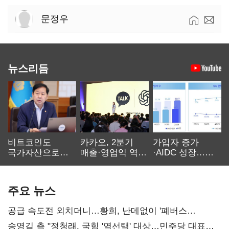
문정우
뉴스리듬
비트코인도
카카오, 2분기
가입자 증가
국가자산으로…'
매출·영업익 역대
·AIDC 성장…
보관·평가·처분'
최대…에이전트
SKT 2분기 성장
기준은 숙제
AI 수익화 관건
본궤도
주요 뉴스
공급 속도전 외치더니…황희, 난데없이 '폐버스
리모델링' 제안
송영길 측 "정청래, 국힘 '역선택' 대상…민주당 대표로