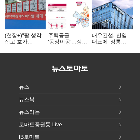
(현장+)"팔 생각
주택공급
대우건설, 신임
접고 호가
'동상이몽'…정부
대표에 '정통
높여요"…'덜
·서울시 협력
대우맨' 이강석
똘똘한 한 채'
없으면 '공수표'
부사장 내정
20억 키맞추기
뉴스
뉴스북
뉴스리듬
토마토증권통 Live
IB토마토