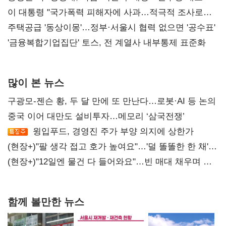
총선 지휘 못해"
이 대통령 "국가폭력 피해자에 사과…적극적 조사로
진실 밝혀야"
주택공급 '동상이몽'…정부·서울시 협력 없으면 '공수표'
'금융복합기업집단' 토스, 전 계열사 내부통제 표준화
많이 본 뉴스
구광모-젠슨 황, 두 달 만에 또 만난다…로봇·AI 등 논의
중국 이어 대만도 설비투자…메모리 ‘삼국전쟁’
윙입푸드, 경영진 주가 부양 의지에 상한가
(현장+)"팔 생각 접고 호가 높여요"…'덜 똘똘한 한 채'
20억 키맞추기
(현장+)"12일엔 물건 다 들어와요"…빈 매대 채우며 문
연 홈플러스
함께 볼만한 뉴스