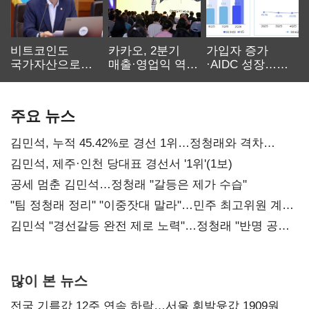
비트코인도
카카오, 2분기
가입자 증가
국가자산으로…'
매출·영업익 역대
·AIDC 성장…
보관·평가·처분'
최대…에이전트
SKT 2분기 성장
기준은 숙제
AI 수익화 관건
본궤도
주요 뉴스
김민석, 누적 45.42%로 경선 1위…정청래와 격차
0.86%p(2보)
김민석, 제주·인천 당대표 경선서 '1위'(1보)
공세 멈춘 김민석…정청래 "갈등은 제가 수습"
"팀 정청래 정리" "이중잣대 말라"…민주 최고위원 계파
다툼 격화
김민석 "경선갈등 완전 제로 노력"…정청래 "반명 공세
사과부터"
많이 본 뉴스
전국 기름값 12주 연속 하락…서울 휘발윳값 1909원