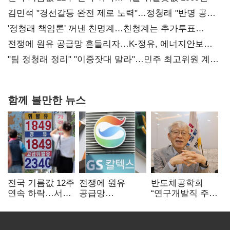
김민석 "경선갈등 완전 제로 노력"…정청래 "반명 공세
사과부터"
'정청래 책임론' 꺼낸 친명계…친청계는 추가투표
때리기
전쟁에 원유 공급망 흔들리자…K-정유, 에너지안보
핵심으로 재부상
"팀 정청래 정리" "이중잣대 말라"…민주 최고위원 계파
다툼 격화
함께 볼만한 뉴스
전국 기름값 12주
전쟁에 원유
반도체공학회
연속 하락…서울
공급망
“연구개발직 주
휘발윳값 1909원
흔들리자…K-
52시간제
정유, 에너지안보
개선해야”
핵심으로 재부상