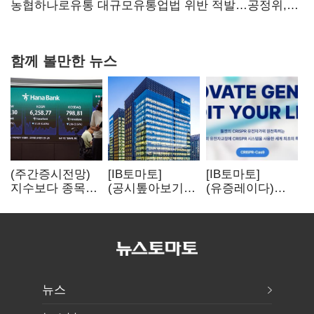
당장 퇴출?…시간만으론 부족한 코스닥 구하기
농협하나로유통 대규모유통업법 위반 적발…공정위,
과징금 4억6200만원 부과
함께 볼만한 뉴스
(주간증시전망)
[IB토마토]
[IB토마토]
지수보다 종목…
(공시톺아보기)
(유증레이다)
선별 장세
수주 공시, 왜
툴젠, 조달액
이어진다
바로 매출로
3분의 1 토막…
잡히지 않을까
특허소송
비용부터 챙긴다
뉴스