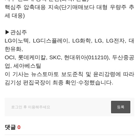
핵심주 압축대응 지속(단기매매보다 대형 우량주 추
세 대응)
▶관심주
LG이노텍, LG디스플레이, LG화학, LG, LG전자, 대
한유화,
OCI, 롯데케미칼, SKC,
현대위아(011210)
, 두산중공
업, 세아베스틸
이 기사는 뉴스토마토 보도준칙 및 윤리강령에 따라
김기성 편집국장이 최종 확인·수정했습니다.
댓글
0