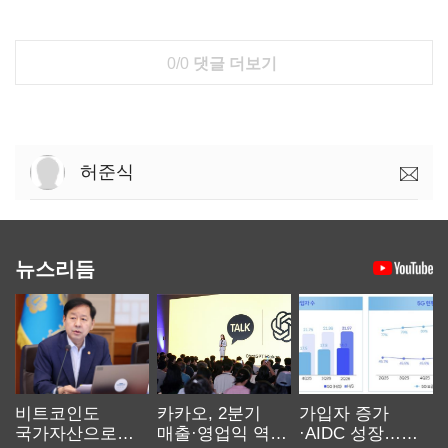
0/0
댓글 더보기
허준식
뉴스리듬
비트코인도
카카오, 2분기
가입자 증가
국가자산으로…'
매출·영업익 역대
·AIDC 성장…