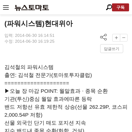
구독
(파워시스템)현대위아
입력: 2014-06-30 16:14:51
수정: 2014-06-30 16:19:25
답글쓰기
김석철의 파워시스템
출연: 김석철 전문가(토마토투자클럽)
====================
▶오늘 장 마감 POINT: 월말효과 · 종목 순환
기관(투신)중심 월말 효과에따른 등락
밴드 저항선 유효 제한적 상승(선물 262.29P, 코스피
2,000.54P 저항)
선물 외국인 단기 매도 포지션 지속
지수 밴드내 종목 순환(화학, 건설)