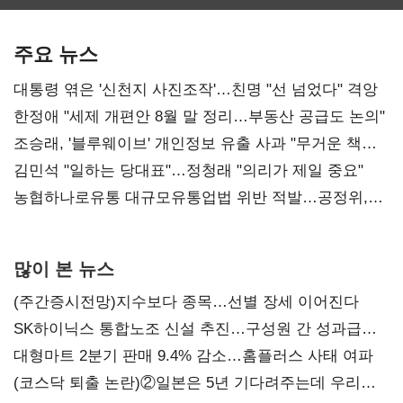
보관·평가·처분'
최대…에이전트
SKT 2분기 성장
기준은 숙제
AI 수익화 관건
본궤도
주요 뉴스
대통령 엮은 '신천지 사진조작'…친명 "선 넘었다" 격앙
한정애 "세제 개편안 8월 말 정리…부동산 공급도 논의"
조승래, '블루웨이브' 개인정보 유출 사과 "무거운 책임
통감"
김민석 "일하는 당대표"…정청래 "의리가 제일 중요"
농협하나로유통 대규모유통업법 위반 적발…공정위,
과징금 4억6200만원 부과
많이 본 뉴스
(주간증시전망)지수보다 종목…선별 장세 이어진다
SK하이닉스 통합노조 신설 추진…구성원 간 성과급
불만 확산
대형마트 2분기 판매 9.4% 감소…홈플러스 사태 여파
(코스닥 퇴출 논란)②일본은 5년 기다려주는데 우리는