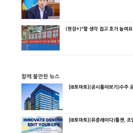
(현장+)"팔 생각 접고 호가 높여요
함께 볼만한 뉴스
[IB토마토](공시톺아보기)수주 
[IB토마토](유증레이다)툴젠, 