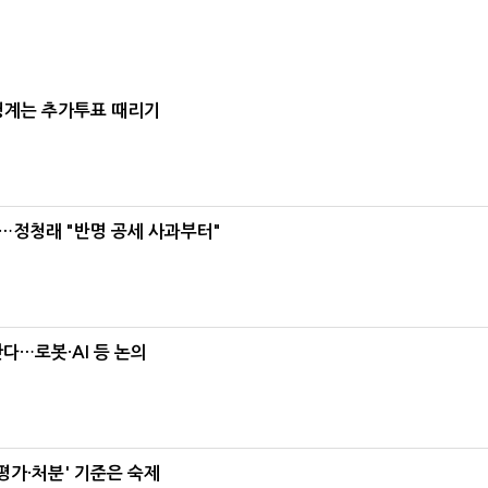
청계는 추가투표 때리기
…정청래 "반명 공세 사과부터"
난다…로봇·AI 등 논의
가·처분' 기준은 숙제