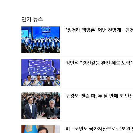
인기 뉴스
'정청래 책임론' 꺼낸 친명계…친
김민석 "경선갈등 완전 제로 노력"
구광모-젠슨 황, 두 달 만에 또 만
비트코인도 국가자산으로…'보관·평