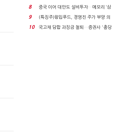
적극적 조사로 진...
8
중국 이어 대만도 설비투자…메모리 ‘삼
국전쟁’
9
(특징주)윙입푸드, 경영진 주가 부양 의
지에 상한가...
10
국고채 담합 과징금 철퇴…증권사 '충당
금 폭탄' 우려...