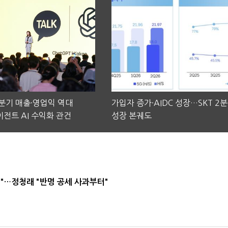
2분기 매출·영업익 역대
가입자 증가·AIDC 성장…SKT 2
전트 AI 수익화 관건
성장 본궤도
"…정청래 "반명 공세 사과부터"