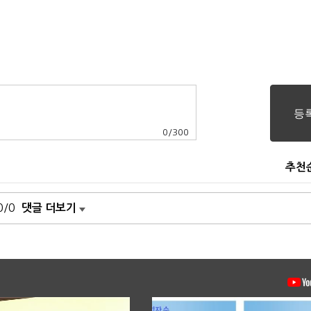
0
/
300
추천
0/0
댓글 더보기