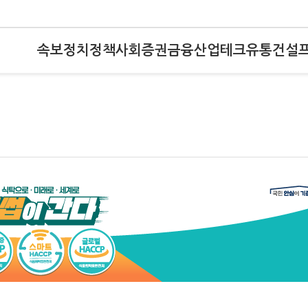
속보
정치
정책
사회
증권
금융
산업
테크
유통
건설