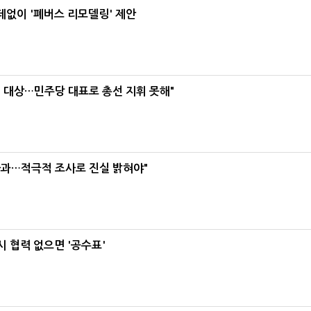
데없이 '폐버스 리모델링' 제안
택' 대상…민주당 대표로 총선 지휘 못해"
사과…적극적 조사로 진실 밝혀야"
 협력 없으면 '공수표'