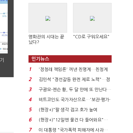
영화관의 시대는 끝
"CD로 구워오세요"
났다?
인기뉴스
분기
1
'정청래 책임론' 꺼낸 친명계…친청계
는 추가투표 때리기...
2
김민석 "경선갈등 완전 제로 노력"…정
청래 "반명 공세 사...
3
구광모-젠슨 황, 두 달 만에 또 만난다…
로봇·AI 등 논...
4
비트코인도 국가자산으로…'보관·평가·
처분' 기준은 ...
5
(현장+)"팔 생각 접고 호가 높여
요"…'덜 똘똘한 한 채' 20...
6
(현장+)"12일엔 물건 다 들어와요"…
빈 매대 채우며 문 연 ...
7
이 대통령 "국가폭력 피해자에 사과…