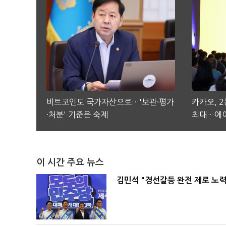
비트코인도 국가자산으로…'보관·평가
카카오, 
·처분' 기준은 숙제
최대…에이
이 시간 주요 뉴스
김민석 "경선갈등 완전 제로 노력