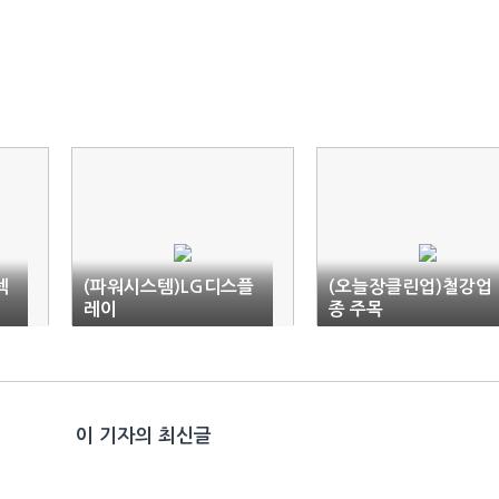
텍
(파워시스템)LG디스플
(오늘장클린업)철강업
레이
종 주목
이 기자의 최신글