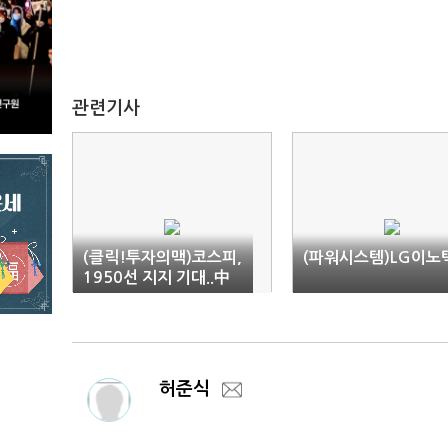
관련기사
(클릭!투자의맥)코스피,
(파워시스템)LG이노
1950선 지지 기대..中
제조업 PMI 주목
허준식