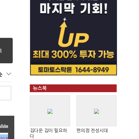
순
뉴스북
집다운 집이 필요하
편의점 전성시대
다