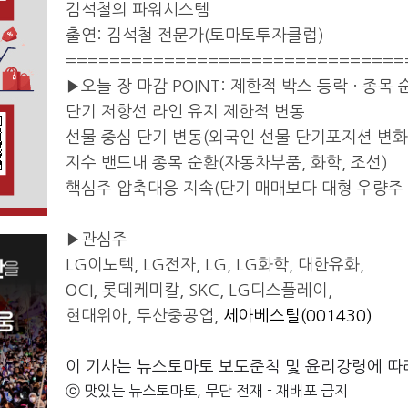
김석철의 파워시스템
출연: 김석철 전문가(토마토투자클럽)
===============================
▶오늘 장 마감 POINT: 제한적 박스 등락 · 종목 
단기 저항선 라인 유지 제한적 변동
선물 중심 단기 변동(외국인 선물 단기포지션 변화
지수 밴드내 종목 순환(자동차부품, 화학, 조선)
핵심주 압축대응 지속(단기 매매보다 대형 우량주 
▶관심주
LG이노텍, LG전자, LG, LG화학, 대한유화,
OCI, 롯데케미칼, SKC, LG디스플레이,
현대위아, 두산중공업,
세아베스틸(001430)
이 기사는 뉴스토마토 보도준칙 및 윤리강령에 따
ⓒ 맛있는 뉴스토마토, 무단 전재 - 재배포 금지