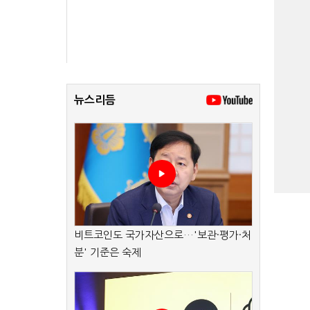
뉴스리듬
비트코인도 국가자산으로…'보관·평가·처
분' 기준은 숙제