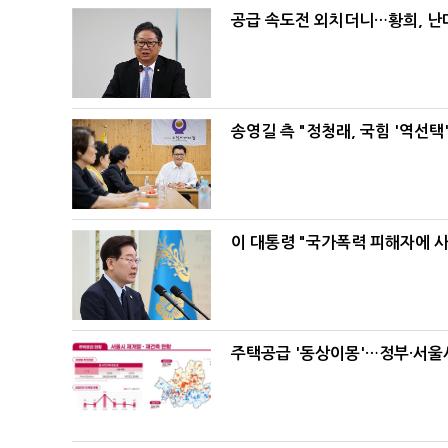
공급 속도전 외치더니…황희, 난
송영길 측 "정청래, 국힘 '역선
이 대통령 "국가폭력 피해자에 
주택공급 '동상이몽'…정부·서울시