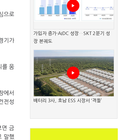
중심으로
가입자 증가·AIDC 성장…SKT 2분기 성
 경기가
장 본궤도
리를 움
입장에서
배터리 3사, 호남 ESS 시장서 ‘격돌’
시건전성
보면 금
고 말했