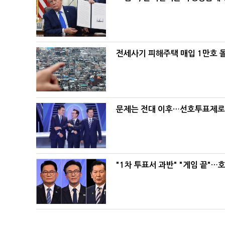
전세사기 피해주택 매입 1만호 
문제는 전대 이후…선호투표제로 
"1차 투표서 과반" "게임 끝"…