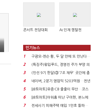
콘서트 전당대회
AI 인재 쟁탈전
인기뉴스
1
구광모-젠슨 황, 두 달 만에 또 만난다…
로봇·AI 등 논...
2
(특징주)윙입푸드, 경영진 주가 부양 의
지에 상한가...
3
(민선 9기 한달)③'7조 채무' 곳간에 충
격…추미애, 20년...
4
네이버, 2분기 영업익 5203억원…전년
비 0.2% 감소...
5
[IB토마토]유증·CB 줄줄이 무산…코스
닥 벌점 급증에 ...
6
[IB토마토]아워홈 떠난 구미현, 본느에
340억 베팅…가...
7
전세사기 피해주택 매입 1만호 돌파…