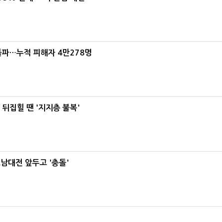
돌파…누적 피해자 4만278명
뒤집힐 땐 '지지층 불복'
호남대전 앞두고 '충돌'