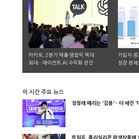
카카오, 2분기 매출·영업익 역대
가입자 증가
최대…에이전트 AI 수익화 관건
성장 본궤
이 시간 주요 뉴스
정청래 때리는 '김용'…더 세진 '
트럼프, 폴리실리콘 파생상품에 1