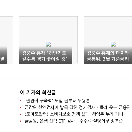
연
김중수 총재 "하반기로
김중수 총재의 마지막
동결
갈수록 경기 좋아질 것"
금통위..3월 기준금리
동결
이 기자의 최신글
'편면적 구속력' 도입 전부터 무용론
금감원 현안검사에 발목 잡힌 정기검사…몰래 웃는 금융권
(토마토칼럼)'소비자보호 정책 실패' 책임은 누가 지나
금감원, 은행 신탁 ETF 검사…수수료·설명의무 정조준