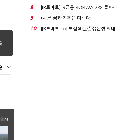
누적 피해자 4만2...
8
[IB토마토]JB금융 RORWA 2% 돌파…
실적 견인은 은행 ...
9
(시론)꿈과 계획은 다르다
10
[IB토마토](AI 보험혁신)①생산성 최대
80% 개선…현실...
순