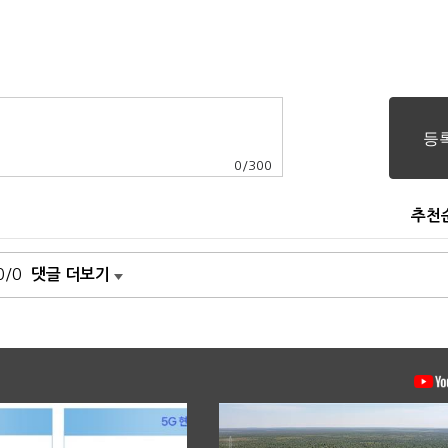
0
/
300
추천
0/0
댓글 더보기