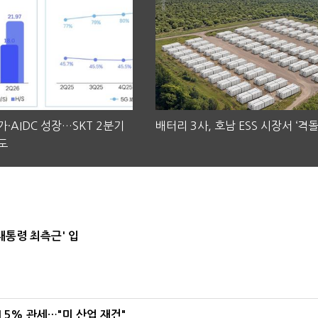
·AIDC 성장…SKT 2분기
배터리 3사, 호남 ESS 시장서 ‘격돌
도
대통령 최측근' 입
5% 관세…"미 산업 재건"