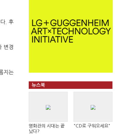
다. 후
가 변경
유롭지는
뉴스북
영화관의 시대는 끝
"CD로 구워오세요"
났다?