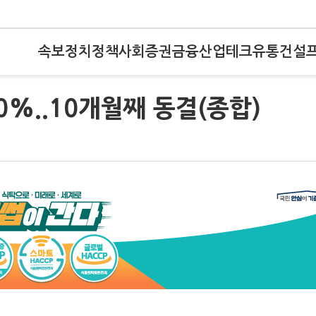
속보
정치
정책
사회
증권
금융
산업
테크
유통
건설
0%..10개월째 동결(종합)