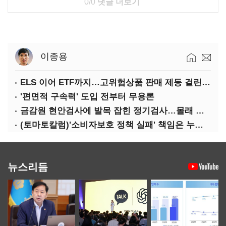
0/0
댓글 더보기
이종용
ELS 이어 ETF까지…고위험상품 판매 제동 걸린 은행
'편면적 구속력' 도입 전부터 무용론
금감원 현안검사에 발목 잡힌 정기검사…몰래 웃는 금융권
(토마토칼럼)'소비자보호 정책 실패' 책임은 누가 지나
뉴스리듬