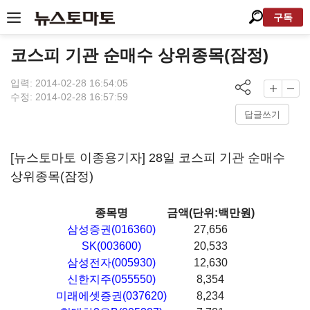
구독
코스피 기관 순매수 상위종목(잠정)
입력: 2014-02-28 16:54:05
수정: 2014-02-28 16:57:59
답글쓰기
[뉴스토마토 이종용기자] 28일 코스피 기관 순매수
상위종목(잠정)
종목명
금액(단위:백만원)
삼성증권(016360)
27,656
SK(003600)
20,533
삼성전자(005930)
12,630
신한지주(055550)
8,354
미래에셋증권(037620)
8,234