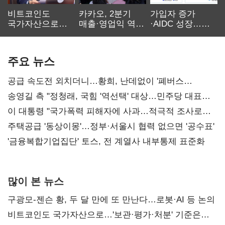
비트코인도
카카오, 2분기
가입자 증가
국가자산으로…'
매출·영업익 역대
·AIDC 성장…
보관·평가·처분'
최대…에이전트
SKT 2분기 성장
기준은 숙제
AI 수익화 관건
본궤도
주요 뉴스
공급 속도전 외치더니…황희, 난데없이 '폐버스
리모델링' 제안
송영길 측 "정청래, 국힘 '역선택' 대상…민주당 대표로
총선 지휘 못해"
이 대통령 "국가폭력 피해자에 사과…적극적 조사로
진실 밝혀야"
주택공급 '동상이몽'…정부·서울시 협력 없으면 '공수표'
'금융복합기업집단' 토스, 전 계열사 내부통제 표준화
많이 본 뉴스
구광모-젠슨 황, 두 달 만에 또 만난다…로봇·AI 등 논의
비트코인도 국가자산으로…'보관·평가·처분' 기준은