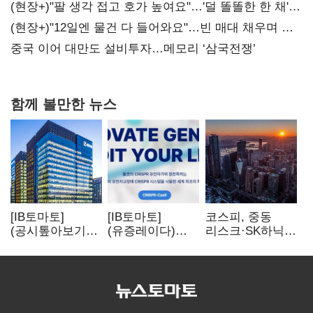
숙제
(현장+)"팔 생각 접고 호가 높여요"…'덜 똘똘한 한 채'
20억 키맞추기
(현장+)"12일엔 물건 다 들어와요"…빈 매대 채우며 문
연 홈플러스
중국 이어 대만도 설비투자…메모리 ‘삼국전쟁’
함께 볼만한 뉴스
[IB토마토]
[IB토마토]
코스피, 중동
(공시톺아보기)
(유증레이다)
리스크·SK하닉
수주 공시, 왜
툴젠, 조달액
5% 급락에
바로 매출로
3분의 1 토막…
뒷걸음
잡히지 않을까
특허소송
비용부터 챙긴다