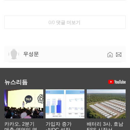
0/0
댓글 더보기
우성문
뉴스리듬
카카오, 2분기
가입자 증가
배터리 3사, 호남
매출·영업익 역대
·AIDC 성장…
ESS 시장서