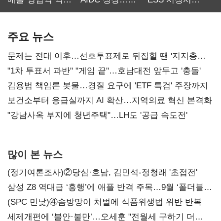
최대…에이전트
SKT 2분기 성장
‘격돌’
AI 수익화 관건
본궤도
주요 뉴스
문제는 전대 이후…선호투표제로 뒤집힐 땐 '지지층
불복'
"1차 투표서 과반" "게임 끝"…호남대전 앞두고 '충돌'
김용범 책임론 봇물…경질 요구에 'ETF 특검' 주장까지
보건소부터 응급실까지 AI 확산…지역의료 혁신 본격화
"강남사옥 부지에 청년주택"…LH도 '공급 속도전'
많이 본 뉴스
(정기여론조사)②당심·호남, 김민석-정청래 '초접전'
삼성 Z8 역대급 ‘흥행’에 애플 반격 주목…9월 ‘폴더블
대전’
(SPC 민낯)④솜방망이 처벌에 식품위생법 위반 반복
세제개편에 ‘불안·불만’…오세훈 "전월세 구하기 더