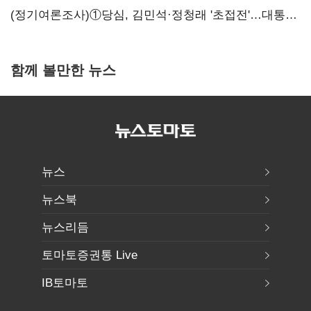
힘들어질 것"
(정기여론조사)①당심, 김민석·정청래 '초접전'…대통령
지지도 '50% 아래로'(종합)
함께 볼만한 뉴스
뉴스
뉴스북
뉴스리듬
토마토증권통 Live
IB토마토