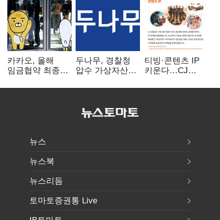
카카오, 올해
두나무, 경찰청
티빙·콘텐츠 IP
임금협약 최종
압수 가상자산
키운다…CJ
타결…연봉 6.3%
보관 맡는다…
ENM, 하반기
인상·격려금
커스터디 사업
글로벌 확장 가속
300만원
최종 낙찰
뉴스
뉴스북
뉴스리듬
토마토증권통 Live