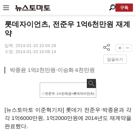
구독
롯데자이언츠, 전준우 1억6천만원 재계
약
입력: 2014-01-10 10:04:28
수정: 2014-01-10 10:08:14
답글쓰기
박종윤 1억2천만원·이승화 6천만원
◇전준우. (사진제공=롯데자이언츠)
[뉴스토마토 이준혁기자] 롯데가 전준우·박종윤과 각
각 1억6000만원, 1억2000만원에 2014년도 재계약을
완료했다.