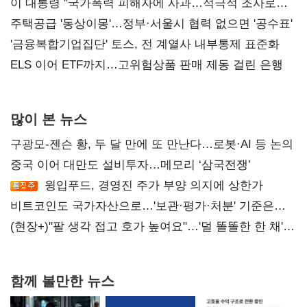
총선 지휘 못해"
이 대통령 "국가폭력 피해자에 사과…적극적 조사로
진실 밝혀야"
주택공급 '동상이몽'…정부·서울시 협력 없으면 '공수표'
'금융복합기업집단' 토스, 전 계열사 내부통제 표준화
ELS 이어 ETF까지…고위험상품 판매 제동 걸린 은행
많이 본 뉴스
구광모-젠슨 황, 두 달 만에 또 만난다…로봇·AI 등 논의
중국 이어 대만도 설비투자…메모리 ‘삼국전쟁’
윙입푸드, 경영진 주가 부양 의지에 상한가
비트코인도 국가자산으로…'보관·평가·처분' 기준은
숙제
(현장+)"팔 생각 접고 호가 높여요"…'덜 똘똘한 한 채'
20억 키맞추기
함께 볼만한 뉴스