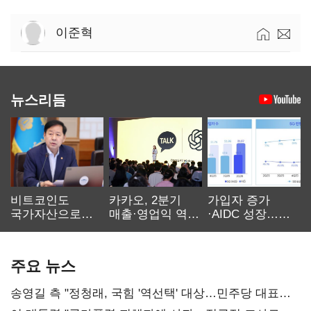
이준혁
뉴스리듬
비트코인도
카카오, 2분기
가입자 증가
국가자산으로…'
매출·영업익 역대
·AIDC 성장…
보관·평가·처분'
최대…에이전트
SKT 2분기 성장
기준은 숙제
AI 수익화 관건
본궤도
주요 뉴스
송영길 측 "정청래, 국힘 '역선택' 대상…민주당 대표로