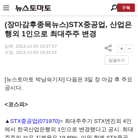
구독
(장마감후종목뉴스)STX중공업, 산업은
행외 1인으로 최대주주 변경
입력: 2013-12-03 19:27:07
수정: 2013-12-03 19:31:01
답글쓰기
[뉴스토마토 박남숙기자] 다음은 3일 장 마감 후 주요
공시다.
<코스피>
▲
STX중공업(071970)
= 최대주주가 STX엔진외 4인
에서 한국산업은행외 1인으로 변경됐다고 공시. 최대
주주의 보유 지분율은 19.89%. 이와 함께 STX중공