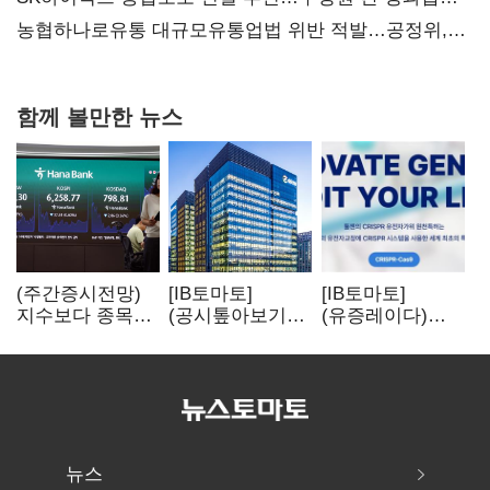
불만 확산
농협하나로유통 대규모유통업법 위반 적발…공정위,
과징금 4억6200만원 부과
함께 볼만한 뉴스
(주간증시전망)
[IB토마토]
[IB토마토]
지수보다 종목…
(공시톺아보기)
(유증레이다)
선별 장세
수주 공시, 왜
툴젠, 조달액
이어진다
바로 매출로
3분의 1 토막…
잡히지 않을까
특허소송
비용부터 챙긴다
뉴스