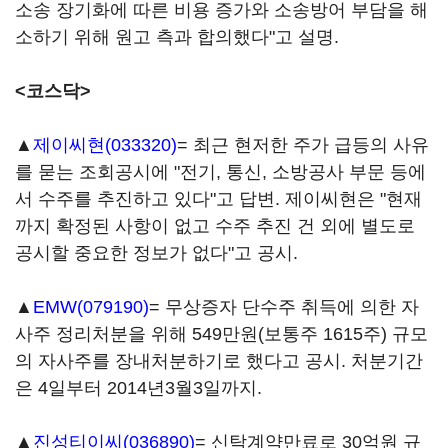
소송 장기화에 따른 비용 증가와 소송방어 부담을 해
소하기 위해 원고 측과 합의했다"고 설명.
<코스닥>
▲
제이씨현(033320)
= 최근 현저한 주가 급등의 사유
를 묻는 조회공시에 "전기, 통신, 소방공사 부문 등에
서 수주를 추진하고 있다"고 답변. 제이씨현은 "현재
까지 확정된 사항이 없고 수주 추진 건 외에 별도로
공시할 중요한 정보가 없다"고 공시.
▲
EMW(079190)
= 무상증자 단수주 취득에 의한 자
사주 정리처분을 위해 549만원(보통주 1615주) 규모
의 자사주를 장내처분하기로 했다고 공시. 처분기간
은 4일부터 2014년3월3일까지.
▲
진성티이씨(036890)
= 신탁계약만료로 30억원 규