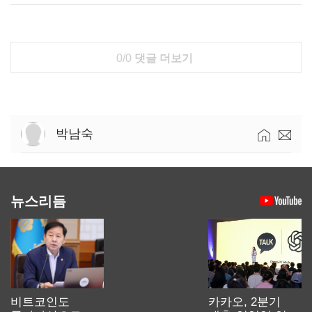
0/0
댓글 더보기
박남숙
뉴스리듬
비트코인도
카카오, 2분기