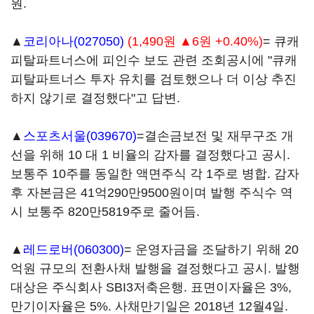
원.
▲
코리아나(027050)
(1,490원 ▲6원 +0.40%)
= 큐캐
피탈파트너스에 피인수 보도 관련 조회공시에 "큐캐
피탈파트너스 투자 유치를 검토했으나 더 이상 추진
하지 않기로 결정했다"고 답변.
▲
스포츠서울(039670)
=결손금보전 및 재무구조 개
선을 위해 10 대 1 비율의 감자를 결정했다고 공시.
보통주 10주를 동일한 액면주식 각 1주로 병합. 감자
후 자본금은 41억290만9500원이며 발행 주식수 역
시 보통주 820만5819주로 줄어듬.
▲
레드로버(060300)
= 운영자금을 조달하기 위해 20
억원 규모의 전환사채 발행을 결정했다고 공시. 발행
대상은 주식회사 SBI3저축은행. 표면이자율은 3%,
만기이자율은 5%. 사채만기일은 2018년 12월4일.