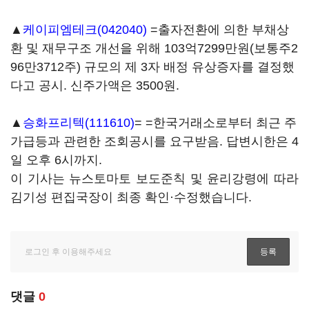
▲
케이피엠테크(042040)
=출자전환에 의한 부채상
환 및 재무구조 개선을 위해 103억7299만원(보통주2
96만3712주) 규모의 제 3자 배정 유상증자를 결정했
다고 공시. 신주가액은 3500원.
▲
승화프리텍(111610)
= =한국거래소로부터 최근 주
가급등과 관련한 조회공시를 요구받음. 답변시한은 4
일 오후 6시까지.
이 기사는 뉴스토마토 보도준칙 및 윤리강령에 따라
김기성 편집국장이 최종 확인·수정했습니다.
댓글
0