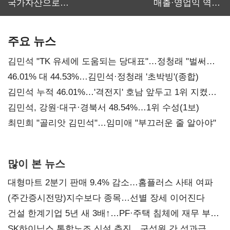
국가자산으로…'
매출·영업익 역대
보관·평가·처분'
최대…에이전트
기준은 숙제
AI 수익화 관건
주요 뉴스
김민석 "TK 유세에 도움되는 당대표"…정청래 "벌써
대표된 양 당직 배분"
46.01% 대 44.53%…김민석·정청래 '초박빙'(종합)
김민석 누적 46.01%…'격전지' 호남 앞두고 1위 지켰다
(2보)
김민석, 강원·대구·경북서 48.54%…1위 수성(1보)
최민희 "골리앗 김민석"…임미애 "부끄러운 줄 알아야"
많이 본 뉴스
대형마트 2분기 판매 9.4% 감소…홈플러스 사태 여파
(주간증시전망)지수보다 종목…선별 장세 이어진다
건설 한계기업 5년 새 3배↑…PF·주택 침체에 재무 부담
확대
SK하이닉스 통합노조 신설 추진…구성원 간 성과급