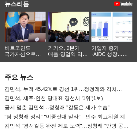
뉴스리듬
비트코인도
카카오, 2분기
가입자 증가
국가자산으로…'
매출·영업익 역대
·AIDC 성장…
보관·평가·처분'
최대…에이전트
SKT 2분기 성장
기준은 숙제
AI 수익화 관건
본궤도
주요 뉴스
김민석, 누적 45.42%로 경선 1위…정청래와 격차
0.86%p(2보)
김민석, 제주·인천 당대표 경선서 '1위'(1보)
공세 멈춘 김민석…정청래 "갈등은 제가 수습"
"팀 정청래 정리" "이중잣대 말라"…민주 최고위원 계파
다툼 격화
김민석 "경선갈등 완전 제로 노력"…정청래 "반명 공세
사과부터"