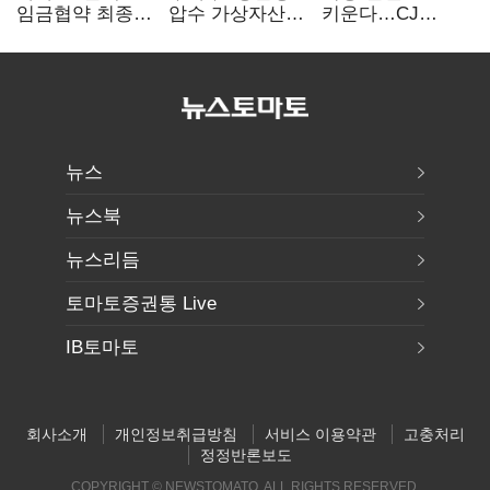
임금협약 최종
압수 가상자산
키운다…CJ
타결…연봉 6.3%
보관 맡는다…
ENM, 하반기
인상·격려금
커스터디 사업
글로벌 확장 가속
300만원
최종 낙찰
뉴스
뉴스북
뉴스리듬
토마토증권통 Live
IB토마토
회사소개
개인정보취급방침
서비스 이용약관
고충처리
정정반론보도
COPYRIGHT © NEWSTOMATO. ALL RIGHTS RESERVED.