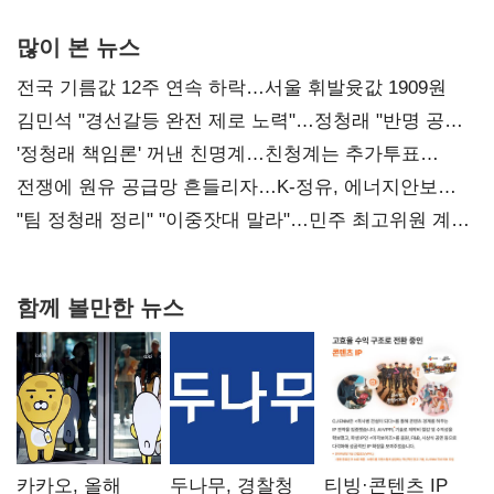
많이 본 뉴스
전국 기름값 12주 연속 하락…서울 휘발윳값 1909원
김민석 "경선갈등 완전 제로 노력"…정청래 "반명 공세
사과부터"
'정청래 책임론' 꺼낸 친명계…친청계는 추가투표
때리기
전쟁에 원유 공급망 흔들리자…K-정유, 에너지안보
핵심으로 재부상
"팀 정청래 정리" "이중잣대 말라"…민주 최고위원 계파
다툼 격화
함께 볼만한 뉴스
카카오, 올해
두나무, 경찰청
티빙·콘텐츠 IP