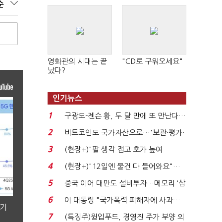
순
영화관의 시대는 끝
"CD로 구워오세요"
났다?
인기뉴스
1
구광모-젠슨 황, 두 달 만에 또 만난다…
로봇·AI 등 논...
2
비트코인도 국가자산으로…'보관·평가·
처분' 기준은 ...
3
(현장+)"팔 생각 접고 호가 높여
요"…'덜 똘똘한 한 채' 20...
4
(현장+)"12일엔 물건 다 들어와요"…
빈 매대 채우며 문 연 ...
5
중국 이어 대만도 설비투자…메모리 ‘삼
국전쟁’
6
이 대통령 "국가폭력 피해자에 사과…
분기
적극적 조사로 진...
7
(특징주)윙입푸드, 경영진 주가 부양 의