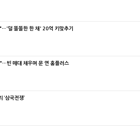
"…'덜 똘똘한 한 채' 20억 키맞추기
요"…빈 매대 채우며 문 연 홈플러스
 ‘삼국전쟁’