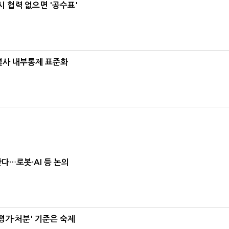
 협력 없으면 '공수표'
계열사 내부통제 표준화
난다…로봇·AI 등 논의
가·처분' 기준은 숙제