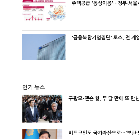
주택공급 '동상이몽'…정부·서울시
'금융복합기업집단' 토스, 전 
인기 뉴스
구광모-젠슨 황, 두 달 만에 또 만
비트코인도 국가자산으로…'보관·평