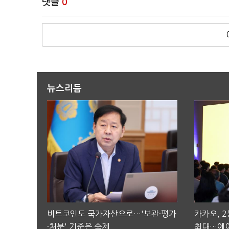
댓글
0
뉴스리듬
비트코인도 국가자산으로…'보관·평가
카카오, 
·처분' 기준은 숙제
최대…에이