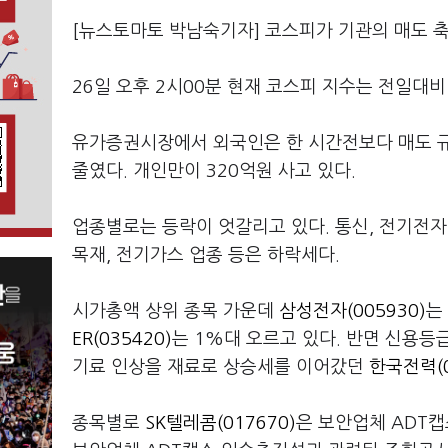
[뉴스토마토 박남숙기자] 코스피가 기관의 매도 축
26일 오후 2시00분 현재 코스피 지수는 전일대비 0
유가증권시장에서 외국인은 한 시간전보다 매도 규
줄였다. 개인만이 320억원 사고 있다.
업종별로는 등락이 엇갈리고 있다. 통신, 전기전자
목재, 전기가스 업종 등은 하락세다.
시가총액 상위 종목 가운데
삼성전자(005930)
는
ER(035420)
는 1%대 오르고 있다. 반면 신용등
기료 인상을 재료로 상승세를 이어갔던
한국전력(0
종목별로
SK텔레콤(017670)
은 보안업체 ADT캡