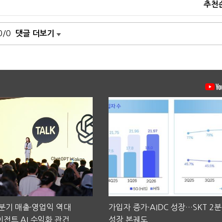
추천
0/0
댓글 더보기
2분기 매출·영업익 역대
가입자 증가·AIDC 성장…SKT 2
전트 AI 수익화 관건
성장 본궤도