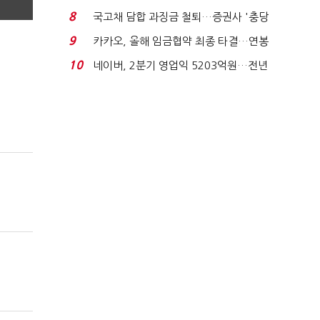
지에 상한가...
8
국고채 담합 과징금 철퇴…증권사 '충당
금 폭탄' 우려...
9
카카오, 올해 임금협약 최종 타결…연봉
6.3% 인상·격려...
10
네이버, 2분기 영업익 5203억원…전년
비 0.2% 감소...