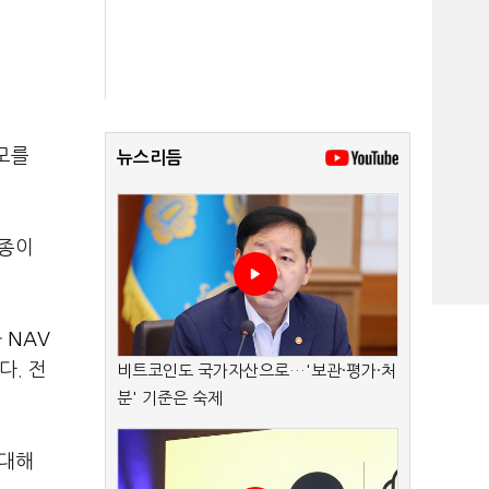
모를
뉴스리듬
 종이
와
NAV
다. 전
비트코인도 국가자산으로…'보관·평가·처
분' 기준은 숙제
 대해