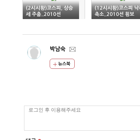
(2시시황)코스피, 상승
(12시시황)코스피 낙
세 주춤..2010선
축소..2010선 횡보
박남숙
뉴스북