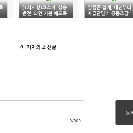
폭
(1시시황)코스피, 상승
알뜰폰 업계, 내년부터
반전..외인·기관 매도폭
자급단말기 공동조달
축소
이 기자의 최신글
0
/
300