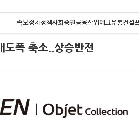
속보
정치
정책
사회
증권
금융
산업
테크
유통
건설
 매도폭 축소..상승반전