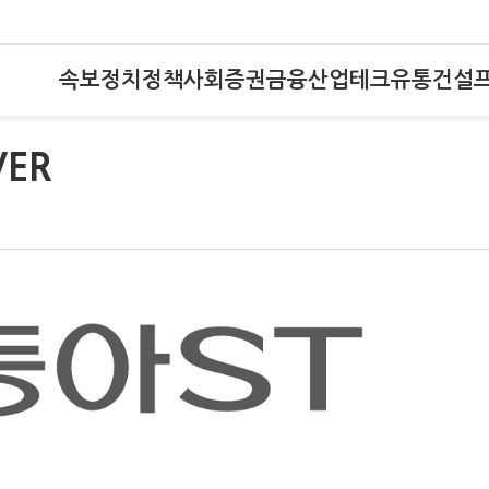
속보
정치
정책
사회
증권
금융
산업
테크
유통
건설
ER