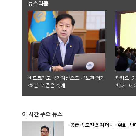
뉴스리듬
비트코인도 국가자산으로…'보관·평가
카카오, 
·처분' 기준은 숙제
최대…에이
이 시간 주요 뉴스
공급 속도전 외치더니…황희, 난