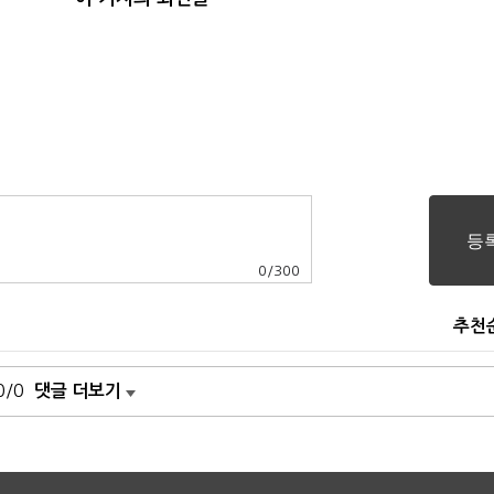
0
/
300
추천
0/0
댓글 더보기