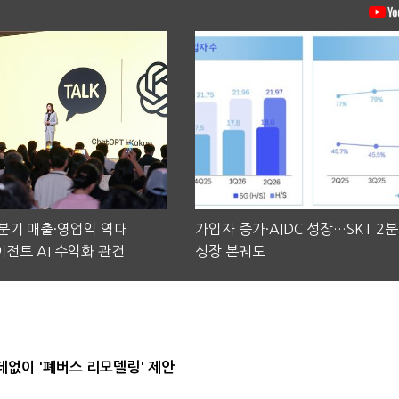
2분기 매출·영업익 역대
가입자 증가·AIDC 성장…SKT 2
전트 AI 수익화 관건
성장 본궤도
데없이 '폐버스 리모델링' 제안