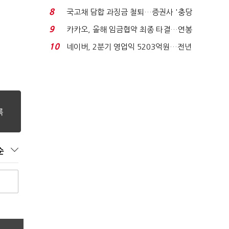
적극적 조사로 진...
8
국고채 담합 과징금 철퇴…증권사 '충당
금 폭탄' 우려...
9
카카오, 올해 임금협약 최종 타결…연봉
6.3% 인상·격려...
10
네이버, 2분기 영업익 5203억원…전년
비 0.2% 감소...
순