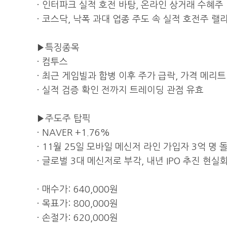
· 인터파크 실적 호전 바탕, 온라인 상거래 수혜주
· 코스닥, 낙폭 과대 업종 주도 속 실적 호전주 랠
▶특징종목
· 컴투스
· 최근 게임빌과 합병 이후 주가 급락, 가격 메리트
· 실적 검증 확인 전까지 트레이딩 관점 유효
▶주도주 탑픽
· NAVER +1.76%
· 11월 25일 모바일 메신저 라인 가입자 3억 명 
· 글로벌 3대 메신저로 부각, 내년 IPO 추진 현실
· 매수가: 640,000원
· 목표가: 800,000원
· 손절가: 620,000원