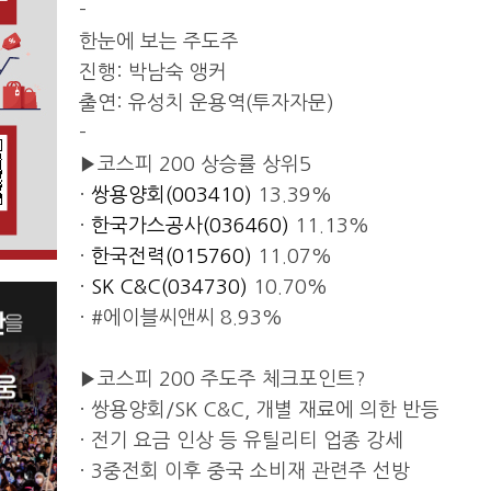
-
한눈에 보는 주도주
진행: 박남숙 앵커
출연: 유성치 운용역(투자자문)
-
▶코스피 200 상승률 상위5
·
쌍용양회(003410)
13.39%
·
한국가스공사(036460)
11.13%
·
한국전력(015760)
11.07%
·
SK C&C(034730)
10.70%
· #에이블씨앤씨 8.93%
▶코스피 200 주도주 체크포인트?
· 쌍용양회/SK C&C, 개별 재료에 의한 반등
· 전기 요금 인상 등 유틸리티 업종 강세
· 3중전회 이후 중국 소비재 관련주 선방