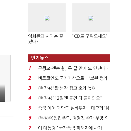
영화관의 시대는 끝
"CD로 구워오세요"
났다?
인기뉴스
1
구광모-젠슨 황, 두 달 만에 또 만난다…
로봇·AI 등 논...
2
비트코인도 국가자산으로…'보관·평가·
처분' 기준은 ...
3
(현장+)"팔 생각 접고 호가 높여
요"…'덜 똘똘한 한 채' 20...
4
(현장+)"12일엔 물건 다 들어와요"…
빈 매대 채우며 문 연 ...
5
중국 이어 대만도 설비투자…메모리 ‘삼
국전쟁’
6
(특징주)윙입푸드, 경영진 주가 부양 의
지에 상한가...
7
이 대통령 "국가폭력 피해자에 사과…