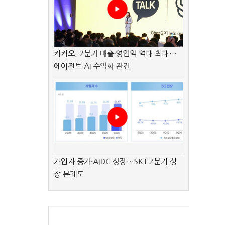
카카오, 2분기 매출·영업익 역대 최대…
에이전트 AI 수익화 관건
가입자 증가·AIDC 성장…SKT 2분기 성
장 본궤도