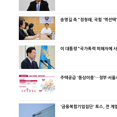
송영길 측 "정청래, 국힘 '역선
이 대통령 "국가폭력 피해자에 
주택공급 '동상이몽'…정부·서울시
'금융복합기업집단' 토스, 전 