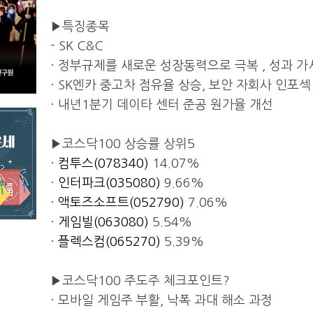
▶특징종목
- SK C&C
· 정부규제를 새로운 성장동력으로 극복 , 성과 
· SK엔카 중고차 점유율 상승, 보안 자회사 인포섹
· 내년1분기 데이타 센터 준공 원가율 개선
▶코스닥100 상승률 상위5
·
컴투스(078340)
14.07%
·
인터파크(035080)
9.66%
·
액토즈소프트(052790)
7.06%
·
게임빌(063080)
5.54%
·
플렉스컴(065270)
5.39%
▶코스닥100 주도주 체크포인트?
· 모바일 게임주 부활, 낙폭 과대 해소 과정