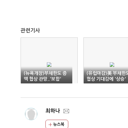
관련기사
(뉴욕개장)부채한도 증
(유럽마감)美 부채한
액 협상 관망..'보합'
협상 기대감에 '상승'
최하나
뉴스북