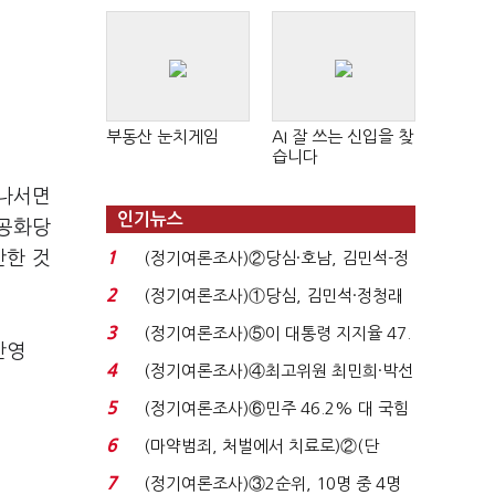
판 확산
부동산 눈치게임
AI 잘 쓰는 신입을 찾
습니다
 나서면
인기뉴스
 공화당
안한 것
1
(정기여론조사)②당심·호남, 김민석-정
청래 '초접전'...
2
(정기여론조사)①당심, 김민석·정청래
'초접전'…대통령 ...
3
(정기여론조사)⑤이 대통령 지지율 47.
반영
7%…일주일 만에 ...
4
(정기여론조사)④최고위원 최민희·박선
원 '양강'…서미...
5
(정기여론조사)⑥민주 46.2% 대 국힘
31.0%…오차범위 밖 ...
6
(마약범죄, 처벌에서 치료로)②(단
독)"마약은 전염병…여성...
7
(정기여론조사)③2순위, 10명 중 4명