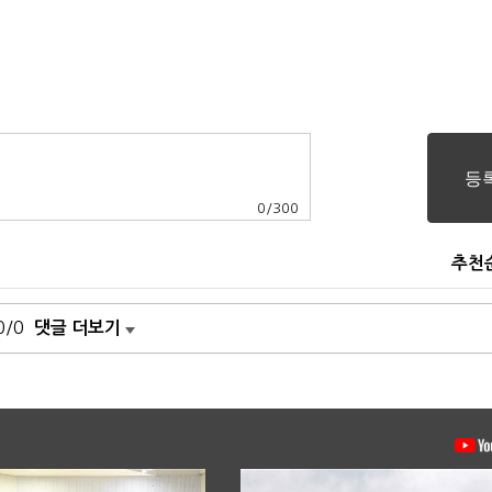
0
/
300
추천
0/0
댓글 더보기