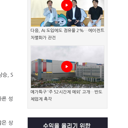
다음, AI 도입에도 점유율 2%…에이전트
차별화가 관건
승, S
메가특구 ‘주 52시간제 예외’ 고개…반도
다른 성
체업계 촉각
않은 상