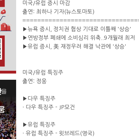
미국/유럽 증시 마감
출연: 최하나 기자(뉴스토마토)
===============================
▶뉴욕 증시, 정치권 협상 기대로 이틀째 '상승'
▶연방정부 폐쇄에 소비심리 위축..9개월래 최저
▶유럽 증시, 美 재정우려 해결 낙관에 '상승'
미국/유럽 특징주
출연: 정웅
▶다우 특징주
· 다우 특징주 - JP모건
▶유럽 특징주
· 유럽 특징주 - 윗브레드(영국)