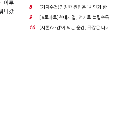
서 이루
'송영길'…정청래 '한 ...
8
(기자수첩)진정한 원팀은 '시민과 함
키워나갔
께'일 때 완성...
9
[IB토마토]현대제철, 전기로 늘릴수록
전기료 부담…저...
10
(시론)‘사건’이 되는 순간, 극장은 다시
살아난다...