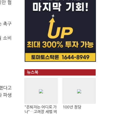
지만 협
는 촉구
월 소비
뉴스북
록했다고
와 파생
"은퇴자는 어디로 가
100년 정당
나"…고려장 세법 비