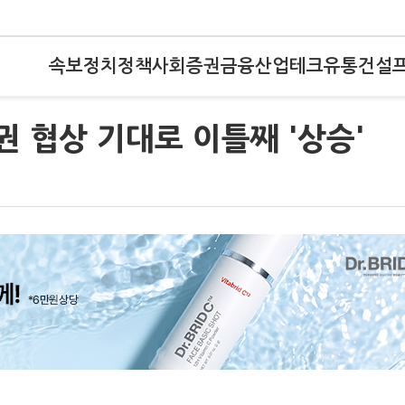
속보
정치
정책
사회
증권
금융
산업
테크
유통
건설
권 협상 기대로 이틀째 '상승'