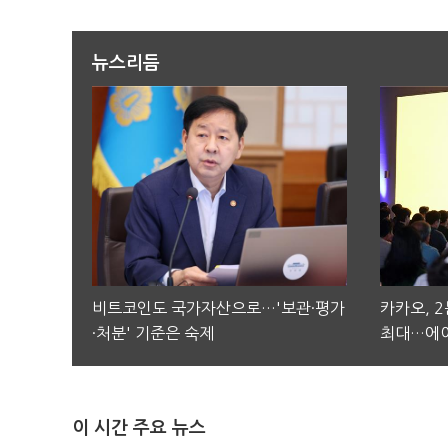
뉴스리듬
비트코인도 국가자산으로…'보관·평가
카카오, 
·처분' 기준은 숙제
최대…에이
이 시간 주요 뉴스