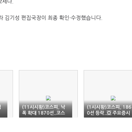
락세다.
라 김기성 편집국장이 최종 확인·수정했습니다.
럭
(11시시황)코스피, 낙
(1시시황)코스피, 186
폭 확대 1870선..코스
0선 등락..亞 주요증시
닥 2%대 하락
'↓'