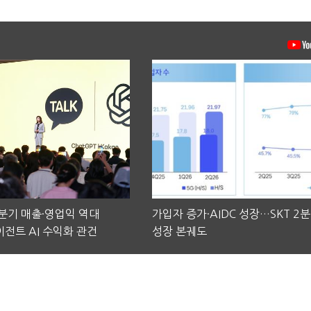
2분기 매출·영업익 역대
가입자 증가·AIDC 성장…SKT 2
전트 AI 수익화 관건
성장 본궤도