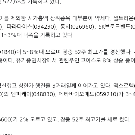
 527.68을 기록하고 있다.
, 이를 제외한 시가총액 상위종목 대부분이 약세다.
셀트리온(
)
,
파라다이스(034230)
,
동서(026960)
,
SK브로드밴드(0
 1~3%대 낙폭을 기록하고 있다.
1840)
이 5~8%대 오르며 장중 52주 최고가를 경신했다.
 중이다. 유가증권시장에서 관련주인 코아스도 8% 상승 중이
경신했고 상한가 행진을 3거래일째 이어가고 있다.
맥스로텍(
0)
와
엔피케이(048830)
,
메타바이오메드(059210)
가 3~
600)
가 2% 오르고 있고, 장중 52주 최고가를 새로 썼다.