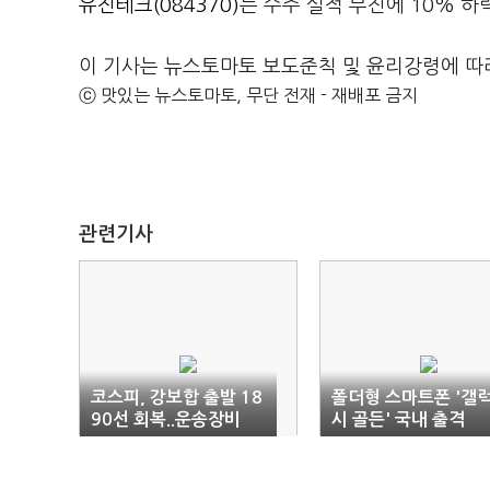
유진테크(084370)
는 수주 실적 부진에 10% 하
이 기사는 뉴스토마토 보도준칙 및 윤리강령에 따
ⓒ 맛있는 뉴스토마토, 무단 전재 - 재배포 금지
관련기사
코스피, 강보합 출발 18
폴더형 스마트폰 '갤
90선 회복..운송장비
시 골든' 국내 출격
'↑'(9:25)