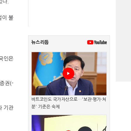
있다.
설이 불
뉴스리듬
외국인은
증권(-
비트코인도 국가자산으로…'보관·평가·처
분' 기준은 숙제
과 기관