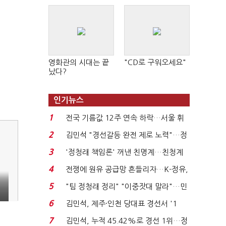
영화관의 시대는 끝
"CD로 구워오세요"
났다?
인기뉴스
1
전국 기름값 12주 연속 하락…서울 휘
발윳값 1909원...
2
김민석 "경선갈등 완전 제로 노력"…정
청래 "반명 공세 사...
3
'정청래 책임론' 꺼낸 친명계…친청계
는 추가투표 때리기...
4
전쟁에 원유 공급망 흔들리자…K-정유,
에너지안보 핵심...
5
"팀 정청래 정리" "이중잣대 말라"…민
주 최고위원 계파 다...
6
김민석, 제주·인천 당대표 경선서 '1
위'(1보)...
7
김민석, 누적 45.42%로 경선 1위…정