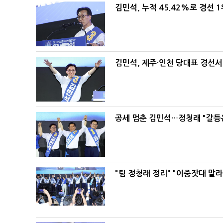
김민석, 누적 45.42%로 경선 
김민석, 제주·인천 당대표 경선서 '
공세 멈춘 김민석…정청래 "갈등
"팀 정청래 정리" "이중잣대 말