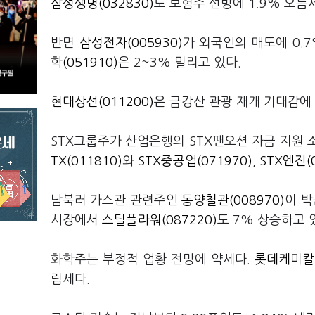
삼성생명(032830)
도 보험주 선방에 1.9% 오름
반면
삼성전자(005930)
가 외국인의 매도에 0.
학(051910)
은 2~3% 밀리고 있다.
현대상선(011200)
은 금강산 관광 재개 기대감에 
STX그룹주가 산업은행의 STX팬오션 자금 지원 
TX(011810)
와
STX중공업(071970)
,
STX엔진(0
남북러 가스관 관련주인
동양철관(008970)
이 박
시장에서
스틸플라워(087220)
도 7% 상승하고 
화학주는 부정적 업황 전망에 약세다.
롯데케미칼(
림세다.