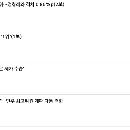
1위…정청래와 격차 0.86%p(2보)
1위'(1보)
은 제가 수습"
라"…민주 최고위원 계파 다툼 격화