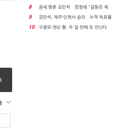
청래와 격차 0.86%p(...
8
공세 멈춘 김민석…정청래 "갈등은 제
가 수습"
9
김민석, 제주·인천서 승리…누적 득표율
'1위 탈환'(종합)...
10
구광모-젠슨 황, 두 달 만에 또 만난다…
로봇·AI 등 논...
순