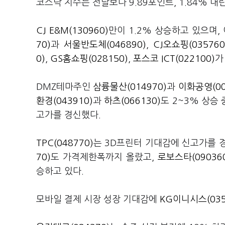
코스닥 지수는 전날보다 9.89포인트, 1.84% 내린
CJ E&M(130960)
만이 1.2% 상승하고 있으며
70)
과
서울반도체(046890)
,
CJ오쇼핑(035760
0)
,
GS홈쇼핑(028150)
,
포스코 ICT(022100)
가
DMZ테마주인
삼륭물산(014970)
과
이화공영(00
환경(043910)
과
하츠(066130)
도 2~3% 상승
고가를 경신했다.
TPC(048770)
는 3D프린터 기대감에 신고가를 
70)
도 가격제한폭까지 올랐고,
로보스타(09036
승하고 있다.
모바일 결제 시장 성장 기대감에
KG이니시스(035