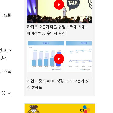
,
LG화
카카오, 2분기 매출·영업익 역대 최대…
에이전트 AI 수익화 관건
있고,
S
있다.
 코스닥
가입자 증가·AIDC 성장…SKT 2분기 성
장 본궤도
1% 내