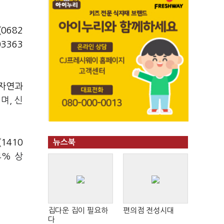
0682
3363
자연과
며, 신
1410
뉴스북
4% 상
집다운 집이 필요하
편의점 전성시대
다