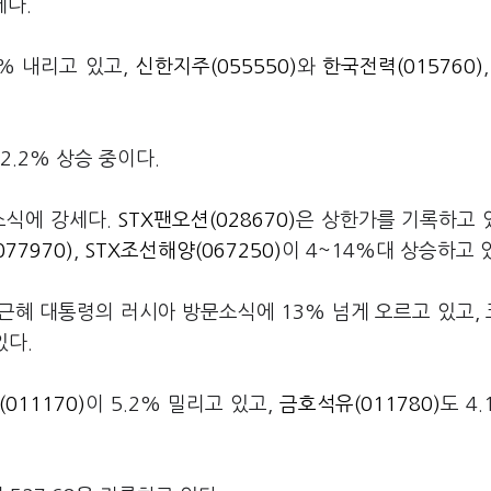
세다.
7% 내리고 있고,
신한지주(055550)
와
한국전력(015760)
2.2% 상승 중이다.
소식에 강세다.
STX팬오션(028670)
은 상한가를 기록하고 
77970)
,
STX조선해양(067250)
이 4~14%대 상승하고 
근혜 대통령의 러시아 방문소식에 13% 넘게 오르고 있고,
있다.
011170)
이 5.2% 밀리고 있고,
금호석유(011780)
도 4.