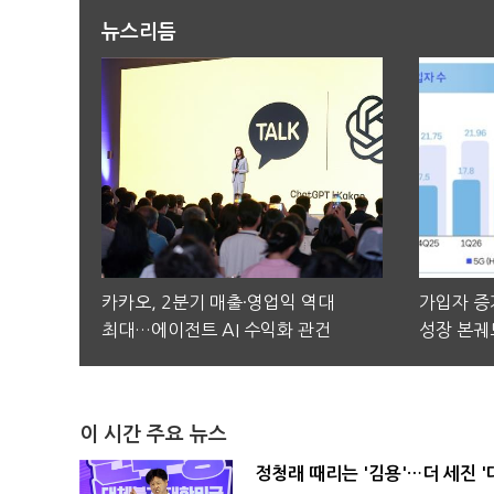
뉴스리듬
카카오, 2분기 매출·영업익 역대
가입자 증가
최대…에이전트 AI 수익화 관건
성장 본궤
이 시간 주요 뉴스
정청래 때리는 '김용'…더 세진 '