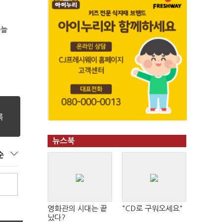
싸늘
뉴스북
순
영화관의 시대는 끝
"CD로 구워오세요"
났다?