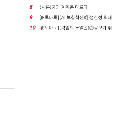
실적 견인은 은행 ...
8
(시론)꿈과 계획은 다르다
9
[IB토마토](AI 보험혁신)①생산성 최대
80% 개선…현실...
10
[IB토마토](락업의 두얼굴)②공모가 뛰
자 첫날 매도…FI ...