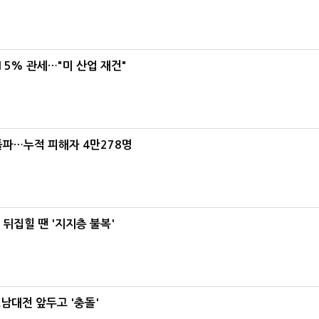
5% 관세…"미 산업 재건"
돌파…누적 피해자 4만278명
뒤집힐 땐 '지지층 불복'
호남대전 앞두고 '충돌'