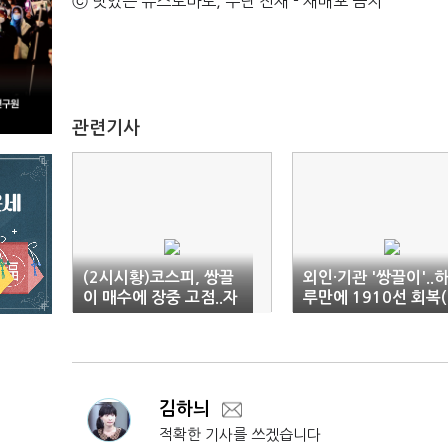
ⓒ 맛있는 뉴스토마토, 무단 전재 - 재배포 금지
관련기사
(2시시황)코스피, 쌍끌
외인·기관 '쌍끌이'..
이 매수에 장중 고점..자
루만에 1910선 회복
동차↑·통신↓
감)
김하늬
적확한 기사를 쓰겠습니다