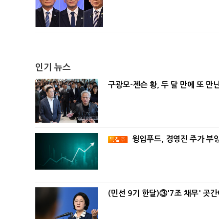
인기 뉴스
구광모-젠슨 황, 두 달 만에 또 만
윙입푸드, 경영진 주가 부
(민선 9기 한달)③'7조 채무' 곳