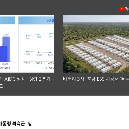
·AIDC 성장…SKT 2분기
배터리 3사, 호남 ESS 시장서 ‘격돌
도
대통령 최측근' 입