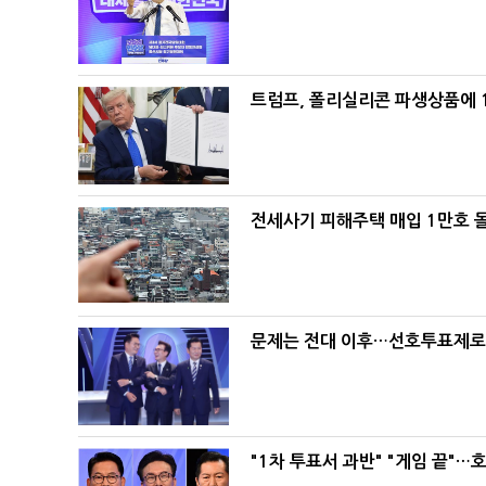
트럼프, 폴리실리콘 파생상품에 1
전세사기 피해주택 매입 1만호 
문제는 전대 이후…선호투표제로 
"1차 투표서 과반" "게임 끝"…