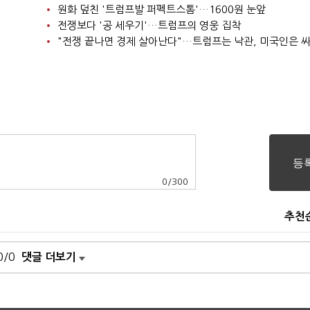
원화 덮친 '트럼프발 퍼펙트스톰'…1600원 눈앞
전쟁보다 '공 세우기'…트럼프의 영웅 집착
"전쟁 끝나면 경제 살아난다"…트럼프는 낙관, 미국인은 
0
/
300
추천
0/0
댓글 더보기