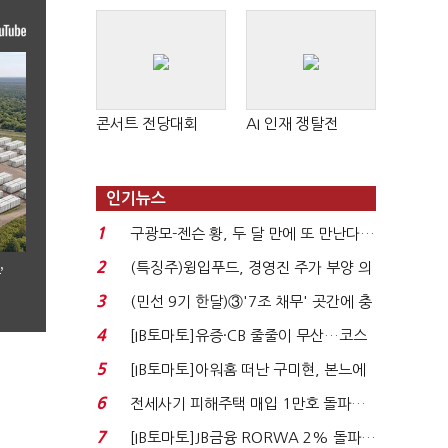
콘서트 전당대회
AI 인재 쟁탈전
인기뉴스
1
구광모-젠슨 황, 두 달 만에 또 만난다…
로봇·AI 등 논...
2
(특징주)윙입푸드, 경영진 주가 부양 의
’
지에 상한가...
3
(민선 9기 한달)③'7조 채무' 곳간에 충
격…추미애, 20년...
4
[IB토마토]유증·CB 줄줄이 무산…코스
닥 벌점 급증에 ...
5
[IB토마토]아워홈 떠난 구미현, 본느에
340억 베팅…가...
6
전세사기 피해주택 매입 1만호 돌파…
누적 피해자 4만2...
7
[IB토마토]JB금융 RORWA 2% 돌파…