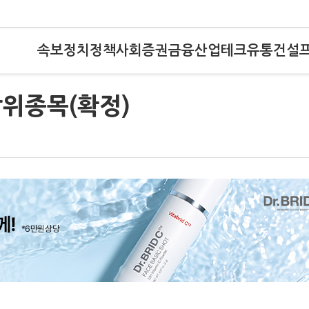
속보
정치
정책
사회
증권
금융
산업
테크
유통
건설
상위종목(확정)