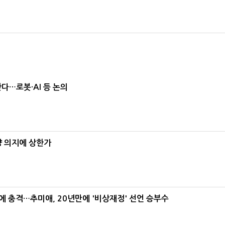
난다…로봇·AI 등 논의
양 의지에 상한가
간에 충격…추미애, 20년만에 '비상재정' 선언 승부수