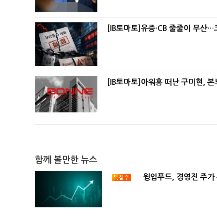
[IB토마토]유증·CB 줄줄이 무산
[IB토마토]아워홈 떠난 구미현, 
함께 볼만한 뉴스
윙입푸드, 경영진 주가