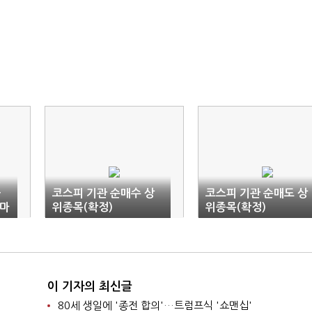
하
코스피 기관 순매수 상
코스피 기관 순매도 상
(마
위종목(확정)
위종목(확정)
이 기자의 최신글
80세 생일에 '종전 합의'…트럼프식 '쇼맨십'