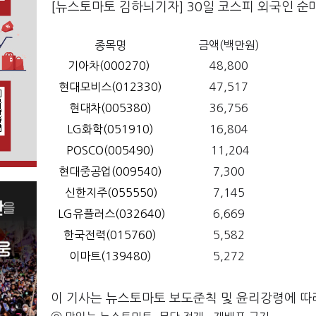
[뉴스토마토 김하늬기자] 30일 코스피 외국인 순
종목명
금액(백만원)
기아차(000270)
48,800
현대모비스(012330)
47,517
현대차(005380)
36,756
LG화학(051910)
16,804
POSCO(005490)
11,204
현대중공업(009540)
7,300
신한지주(055550)
7,145
LG유플러스(032640)
6,669
한국전력(015760)
5,582
이마트(139480)
5,272
이 기사는 뉴스토마토 보도준칙 및 윤리강령에 따