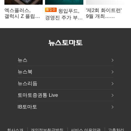
엑스플러스,
'제2회 화이트런'
윙입푸드,
갤럭시 Z 플립8·
9월 개최…
경영진 주가 부양
폴드8 전용
취약계층 소녀
의지에 상한가
액세서리 출시
지원
뉴스
뉴스북
뉴스리듬
토마토증권통 Live
IB토마토
회사소개
개인정보취급방침
서비스 이용약관
고충처리