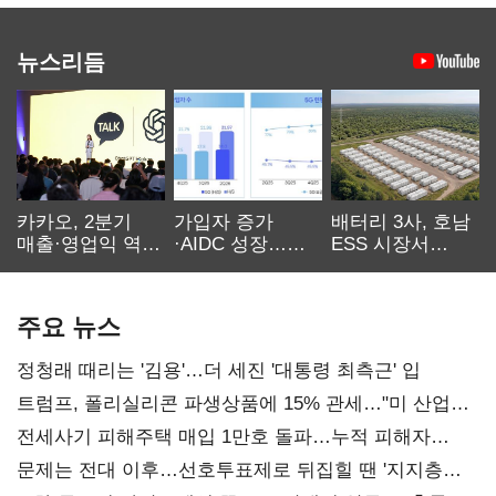
뉴스리듬
카카오, 2분기
가입자 증가
배터리 3사, 호남
매출·영업익 역대
·AIDC 성장…
ESS 시장서
최대…에이전트
SKT 2분기 성장
‘격돌’
AI 수익화 관건
본궤도
주요 뉴스
정청래 때리는 '김용'…더 세진 '대통령 최측근' 입
트럼프, 폴리실리콘 파생상품에 15% 관세…"미 산업
재건"
전세사기 피해주택 매입 1만호 돌파…누적 피해자
4만278명
문제는 전대 이후…선호투표제로 뒤집힐 땐 '지지층