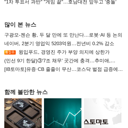
불복'
"1차 투표서 과반" "게임 끝"…호남대전 앞두고 '충돌'
많이 본 뉴스
구광모-젠슨 황, 두 달 만에 또 만난다…로봇·AI 등 논의
네이버, 2분기 영업익 5203억원…전년비 0.2% 감소
윙입푸드, 경영진 주가 부양 의지에 상한가
(민선 9기 한달)③'7조 채무' 곳간에 충격…추미애,
20년만에 '비상재정' 선언 승부수
[IB토마토]유증·CB 줄줄이 무산…코스닥 벌점 급증에
상폐 압박
함께 볼만한 뉴스