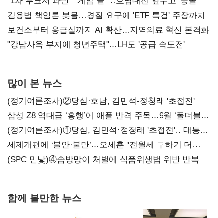
불복'
"1차 투표서 과반" "게임 끝"…호남대전 앞두고 '충돌'
김용범 책임론 봇물…경질 요구에 'ETF 특검' 주장까지
보건소부터 응급실까지 AI 확산…지역의료 혁신 본격화
"강남사옥 부지에 청년주택"…LH도 '공급 속도전'
많이 본 뉴스
(정기여론조사)②당심·호남, 김민석-정청래 '초접전'
삼성 Z8 역대급 ‘흥행’에 애플 반격 주목…9월 ‘폴더블
대전’
(정기여론조사)①당심, 김민석·정청래 '초접전'…대통령
지지도 '50% 아래로'(종합)
세제개편에 ‘불안·불만’…오세훈 "전월세 구하기 더
힘들어질 것"
(SPC 민낯)④솜방망이 처벌에 식품위생법 위반 반복
함께 볼만한 뉴스