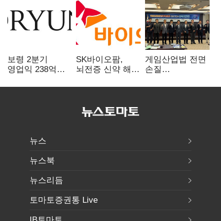
보령 2분기
SK바이오팜,
게임산업법 전면
영업익 238억…
뇌전증 신약 해외
손질
전년 대비 6.2%↓
흥행 발판…
공감대…"낡은
차세대 신약 개발
규제 걷고
속도
안전장치 촘촘히
해야"
뉴스
뉴스북
뉴스리듬
토마토증권통 Live
IB토마토