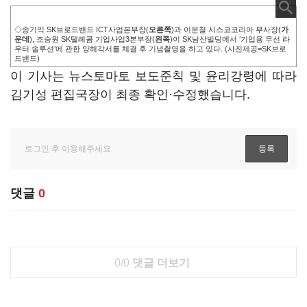
◇송기익 SK브로드밴드 ICT사업본부장(
오른쪽
)과 이문철 시스코코리아 부사장(
가
운데
), 조승원 SK텔레콤 기업사업3본부장(
왼쪽
)이 SK남산빌딩에서 ‘기업용 무선 라
우터 솔루션’에 관한 양해각서를 체결 후 기념촬영을 하고 있다. (사진제공=SK브로
드밴드)
이 기사는 뉴스토마토 보도준칙 및 윤리강령에 따라
김기성 편집국장이 최종 확인·수정했습니다.
댓글
0
0/0
댓글 더보기