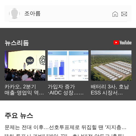
조아름
뉴스리듬
카카오, 2분기
가입자 증가
배터리 3사, 호남
매출·영업익 역대
·AIDC 성장…
ESS 시장서
최대…에이전트
SKT 2분기 성장
‘격돌’
AI 수익화 관건
본궤도
주요 뉴스
문제는 전대 이후…선호투표제로 뒤집힐 땐 '지지층