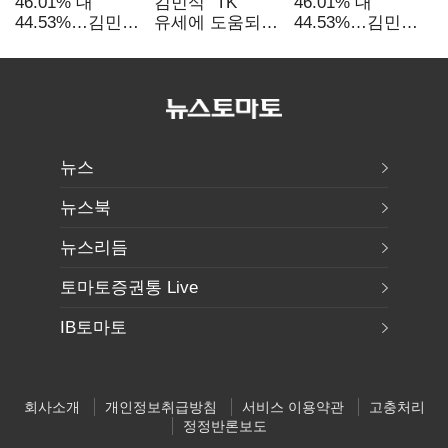
46.01% 대
김민석 "TK
46.01% 대
44.53%…김민석·
유세에 도움되는
44.53%…김민석·
정청래
당대표"…정청래
정청래
'초박빙'(종합
"벌써 대표된 양
'초박빙'(종합)
2보)
당직 배분"
뉴스
뉴스북
뉴스리듬
토마토증권통 Live
IB토마토
회사소개
개인정보취급방침
서비스 이용약관
고충처리
정정반론보도