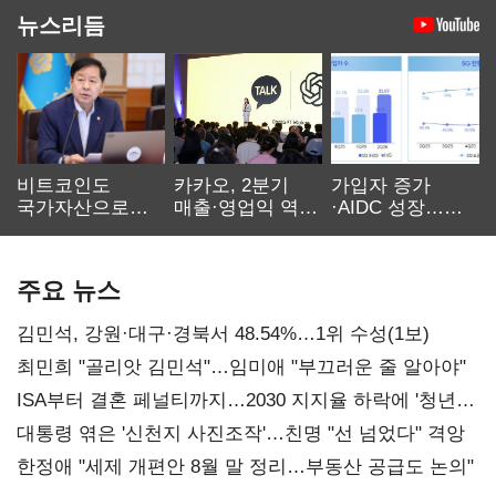
뉴스리듬
비트코인도
카카오, 2분기
가입자 증가
국가자산으로…'
매출·영업익 역대
·AIDC 성장…
보관·평가·처분'
최대…에이전트
SKT 2분기 성장
기준은 숙제
AI 수익화 관건
본궤도
주요 뉴스
김민석, 강원·대구·경북서 48.54%…1위 수성(1보)
최민희 "골리앗 김민석"…임미애 "부끄러운 줄 알아야"
ISA부터 결혼 페널티까지…2030 지지율 하락에 '청년
챙기기'
대통령 엮은 '신천지 사진조작'…친명 "선 넘었다" 격앙
한정애 "세제 개편안 8월 말 정리…부동산 공급도 논의"