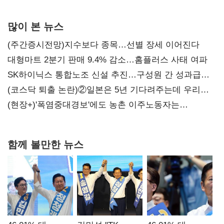
많이 본 뉴스
(주간증시전망)지수보다 종목…선별 장세 이어진다
대형마트 2분기 판매 9.4% 감소…홈플러스 사태 여파
SK하이닉스 통합노조 신설 추진…구성원 간 성과급
불만 확산
(코스닥 퇴출 논란)②일본은 5년 기다려주는데 우리는
당장 퇴출?…시간만으론 부족한 코스닥 구하기
(현장+)'폭염중대경보'에도 농촌 이주노동자는
강행군…'야외작업 중지' 권고도 무시
함께 볼만한 뉴스