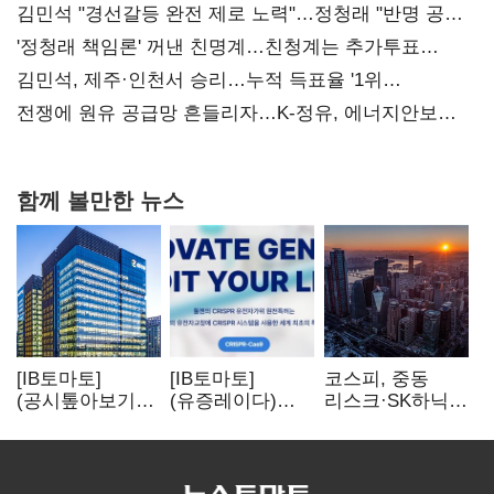
김민석 "경선갈등 완전 제로 노력"…정청래 "반명 공세
사과부터"
'정청래 책임론' 꺼낸 친명계…친청계는 추가투표
때리기
김민석, 제주·인천서 승리…누적 득표율 '1위
탈환'(종합)
전쟁에 원유 공급망 흔들리자…K-정유, 에너지안보
핵심으로 재부상
함께 볼만한 뉴스
[IB토마토]
[IB토마토]
코스피, 중동
(공시톺아보기)
(유증레이다)
리스크·SK하닉
수주 공시, 왜
툴젠, 조달액
5% 급락에
바로 매출로
3분의 1 토막…
뒷걸음
잡히지 않을까
특허소송
비용부터 챙긴다