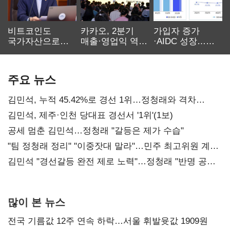
비트코인도
카카오, 2분기
가입자 증가
국가자산으로…'
매출·영업익 역대
·AIDC 성장…
보관·평가·처분'
최대…에이전트
SKT 2분기 성장
기준은 숙제
AI 수익화 관건
본궤도
주요 뉴스
김민석, 누적 45.42%로 경선 1위…정청래와 격차
0.86%p(2보)
김민석, 제주·인천 당대표 경선서 '1위'(1보)
공세 멈춘 김민석…정청래 "갈등은 제가 수습"
"팀 정청래 정리" "이중잣대 말라"…민주 최고위원 계파
다툼 격화
김민석 "경선갈등 완전 제로 노력"…정청래 "반명 공세
사과부터"
많이 본 뉴스
전국 기름값 12주 연속 하락…서울 휘발윳값 1909원