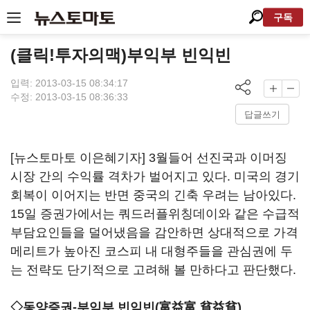
구독
(클릭!투자의맥)부익부 빈익빈
입력: 2013-03-15 08:34:17
수정: 2013-03-15 08:36:33
답글쓰기
[뉴스토마토 이은혜기자] 3월들어 선진국과 이머징
시장 간의 수익률 격차가 벌어지고 있다. 미국의 경기
회복이 이어지는 반면 중국의 긴축 우려는 남아있다.
15일 증권가에서는 쿼드러플위칭데이와 같은 수급적
부담요인들을 덜어냈음을 감안하면 상대적으로 가격
메리트가 높아진 코스피 내 대형주들을 관심권에 두
는 전략도 단기적으로 고려해 볼 만하다고 판단했다.
◇동양증권-부익부 빈익빈(富益富 貧益貧)