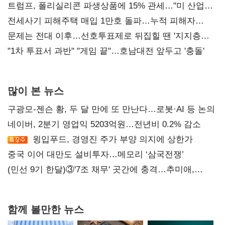
트럼프, 폴리실리콘 파생상품에 15% 관세…"미 산업
재건"
전세사기 피해주택 매입 1만호 돌파…누적 피해자
4만278명
문제는 전대 이후…선호투표제로 뒤집힐 땐 '지지층
불복'
"1차 투표서 과반" "게임 끝"…호남대전 앞두고 '충돌'
많이 본 뉴스
구광모-젠슨 황, 두 달 만에 또 만난다…로봇·AI 등 논의
네이버, 2분기 영업익 5203억원…전년비 0.2% 감소
윙입푸드, 경영진 주가 부양 의지에 상한가
중국 이어 대만도 설비투자…메모리 ‘삼국전쟁’
(민선 9기 한달)③'7조 채무' 곳간에 충격…추미애,
20년만에 '비상재정' 선언 승부수
함께 볼만한 뉴스