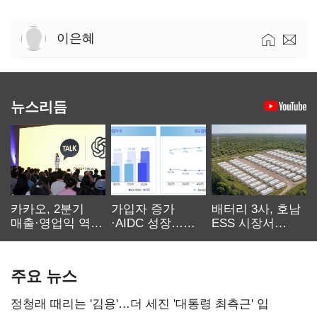
이은혜
뉴스리듬
카카오, 2분기
가입자 증가
배터리 3사, 호남
매출·영업익 역대
·AIDC 성장…
ESS 시장서
최대…에이전트
SKT 2분기 성장
‘격돌’
AI 수익화 관건
본궤도
주요 뉴스
정청래 때리는 '김용'…더 세진 '대통령 최측근' 입