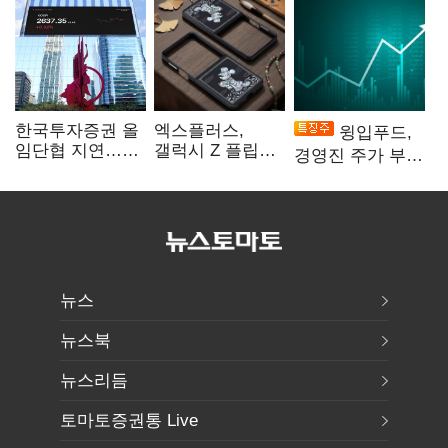
한국투자증권 올
엑스플러스,
윙입푸드,
임단협 지연…
갤럭시 Z 플립8·
경영진 주가 부양
8월에도 미타결
폴드8 전용
의지에 상한가
액세서리 출시
뉴스
뉴스북
뉴스리듬
토마토증권통 Live