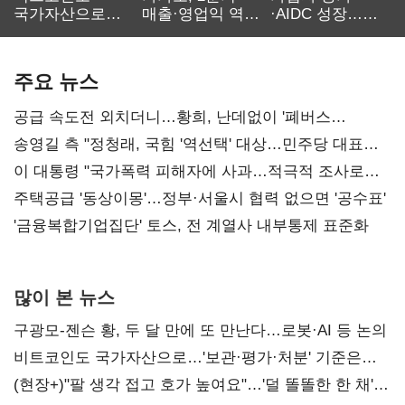
국가자산으로…'
매출·영업익 역대
·AIDC 성장…
보관·평가·처분'
최대…에이전트
SKT 2분기 성장
기준은 숙제
AI 수익화 관건
본궤도
주요 뉴스
공급 속도전 외치더니…황희, 난데없이 '폐버스
리모델링' 제안
송영길 측 "정청래, 국힘 '역선택' 대상…민주당 대표로
총선 지휘 못해"
이 대통령 "국가폭력 피해자에 사과…적극적 조사로
진실 밝혀야"
주택공급 '동상이몽'…정부·서울시 협력 없으면 '공수표'
'금융복합기업집단' 토스, 전 계열사 내부통제 표준화
많이 본 뉴스
구광모-젠슨 황, 두 달 만에 또 만난다…로봇·AI 등 논의
비트코인도 국가자산으로…'보관·평가·처분' 기준은
숙제
(현장+)"팔 생각 접고 호가 높여요"…'덜 똘똘한 한 채'