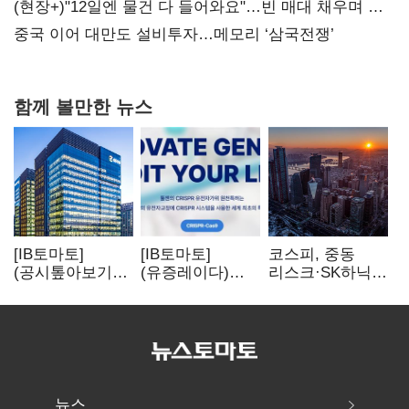
20억 키맞추기
(현장+)"12일엔 물건 다 들어와요"…빈 매대 채우며 문
연 홈플러스
중국 이어 대만도 설비투자…메모리 ‘삼국전쟁’
함께 볼만한 뉴스
[IB토마토]
[IB토마토]
코스피, 중동
(공시톺아보기)
(유증레이다)
리스크·SK하닉
수주 공시, 왜
툴젠, 조달액
5% 급락에
바로 매출로
3분의 1 토막…
뒷걸음
잡히지 않을까
특허소송
비용부터 챙긴다
뉴스