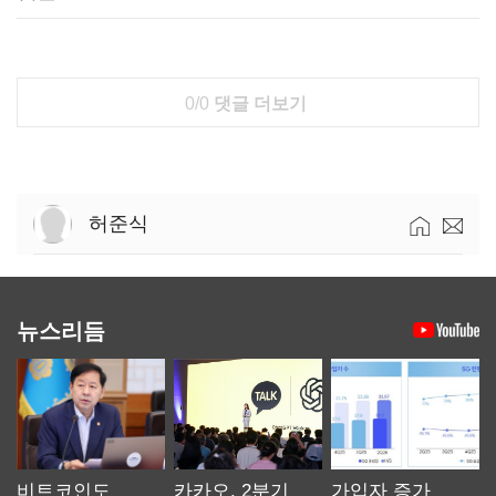
0/0
댓글 더보기
허준식
뉴스리듬
비트코인도
카카오, 2분기
가입자 증가