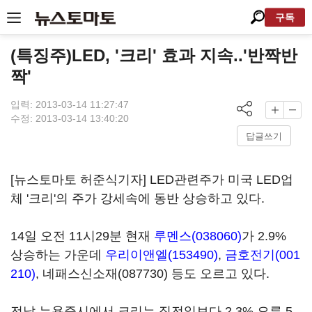
구독
(특징주)LED, '크리' 효과 지속..'반짝반
짝'
입력: 2013-03-14 11:27:47
수정: 2013-03-14 13:40:20
답글쓰기
[뉴스토마토 허준식기자] LED관련주가 미국 LED업
체 '크리'의 주가 강세속에 동반 상승하고 있다.
14일 오전 11시29분 현재
루멘스(038060)
가 2.9%
상승하는 가운데
우리이앤엘(153490)
,
금호전기(001
210)
,
네패스신소재(087730)
등도 오르고 있다.
전날 뉴욕증시에서 크리는 직전일보다 2.3% 오른 5