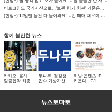
(현장+)"팔 생각 접고 호가 높여요"…'덜 똘똘한 한 채'
20억 키맞추기
비트코인도 국가자산으로…'보관·평가·처분' 기준은
숙제
(현장+)"12일엔 물건 다 들어와요"…빈 매대 채우며 문
연 홈플러스
함께 볼만한 뉴스
카카오, 올해
두나무, 경찰청
티빙·콘텐츠 IP
임금협약 최종
압수 가상자산
키운다…CJ
타결…연봉 6.3%
보관 맡는다…
ENM, 하반기
인상·격려금
커스터디 사업
글로벌 확장 가속
300만원
최종 낙찰