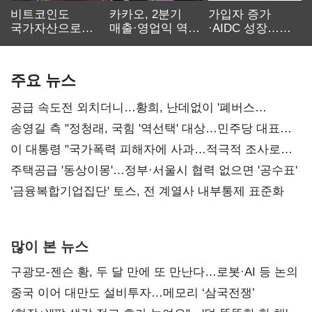
비트코인도
카카오, 2분기
가입자 증가
국가자산으로…'
매출·영업익 역대
·AIDC 성장…
보관·평가·처분'
최대…에이전트
SKT 2분기 성장
기준은 숙제
AI 수익화 관건
본궤도
주요 뉴스
공급 속도전 외치더니…황희, 난데없이 '폐버스
리모델링' 제안
송영길 측 "정청래, 국힘 '역선택' 대상…민주당 대표로
총선 지휘 못해"
이 대통령 "국가폭력 피해자에 사과…적극적 조사로
진실 밝혀야"
주택공급 '동상이몽'…정부·서울시 협력 없으면 '공수표'
'금융복합기업집단' 토스, 전 계열사 내부통제 표준화
많이 본 뉴스
구광모-젠슨 황, 두 달 만에 또 만난다…로봇·AI 등 논의
중국 이어 대만도 설비투자…메모리 ‘삼국전쟁’