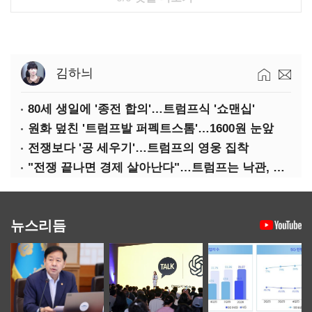
김하늬
80세 생일에 '종전 합의'…트럼프식 '쇼맨십'
원화 덮친 '트럼프발 퍼펙트스톰'…1600원 눈앞
전쟁보다 '공 세우기'…트럼프의 영웅 집착
"전쟁 끝나면 경제 살아난다"…트럼프는 낙관, 미국인은 싸늘
뉴스리듬