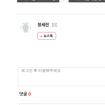
료
정세진
뉴스북
댓글
0