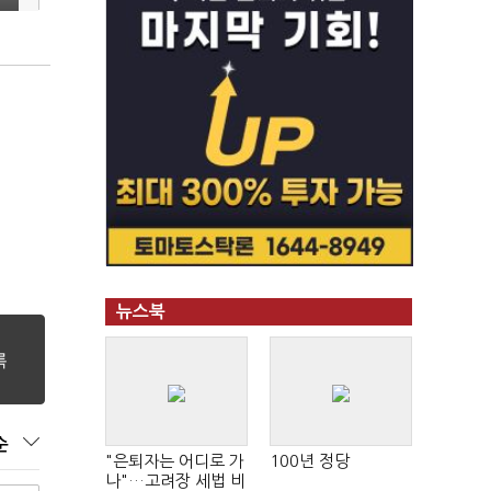
뉴스북
순
"은퇴자는 어디로 가
100년 정당
나"…고려장 세법 비