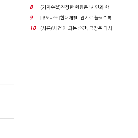
'송영길'…정청래 '한 ...
8
(기자수첩)진정한 원팀은 '시민과 함
께'일 때 완성...
9
[IB토마토]현대제철, 전기로 늘릴수록
전기료 부담…저...
10
(시론)‘사건’이 되는 순간, 극장은 다시
살아난다...