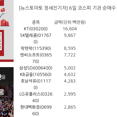
[뉴스토마토 정세진기자] 6일 코스피 기관 순매수
종목
금액(단위:백만원)
KT(030200)
16,604
SK텔레콤(01767
9,867
0)
락앤락(115390)
8,595
엔씨소프트(0365
7,722
70)
삼성SDI(006400)
5,002
KB금융(105560)
4,632
호남석유(01117
4,283
0)
LG유플러스(0326
2,995
40)
현대백화점(0699
2,865
60)