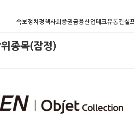
속보
정치
정책
사회
증권
금융
산업
테크
유통
건설
상위종목(잠정)