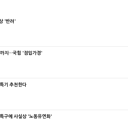
 '반려'
'까지…국힘 '점입가경'
·특기 추천한다
특구에 사실상 '노동유연화'