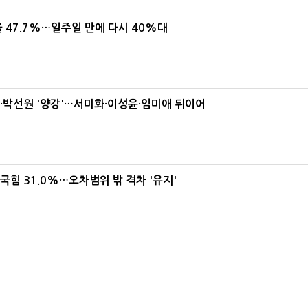
 47.7%…일주일 만에 다시 40%대
박선원 '양강'…서미화·이성윤·임미애 뒤이어
국힘 31.0%…오차범위 밖 격차 '유지'