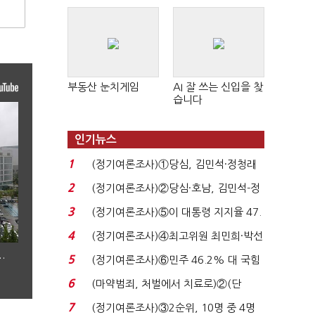
판 확산
부동산 눈치게임
AI 잘 쓰는 신입을 찾
습니다
인기뉴스
1
(정기여론조사)①당심, 김민석·정청래
'초접전'…대통령 ...
2
(정기여론조사)②당심·호남, 김민석-정
청래 '초접전'...
3
(정기여론조사)⑤이 대통령 지지율 47.
7%…일주일 만에 ...
4
(정기여론조사)④최고위원 최민희·박선
원 '양강'…서미...
…
5
(정기여론조사)⑥민주 46.2% 대 국힘
31.0%…오차범위 밖 ...
6
(마약범죄, 처벌에서 치료로)②(단
독)"마약은 전염병…여성...
7
(정기여론조사)③2순위, 10명 중 4명