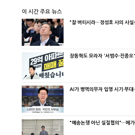
이 시간 주요 뉴스
"잘 버티시라…정성호 사의 사실상
장동혁도 모라자 '서범수·진종오
AI가 병역의무자 입영 시기·부대
"예송논쟁 아닌 실질협의"…메가