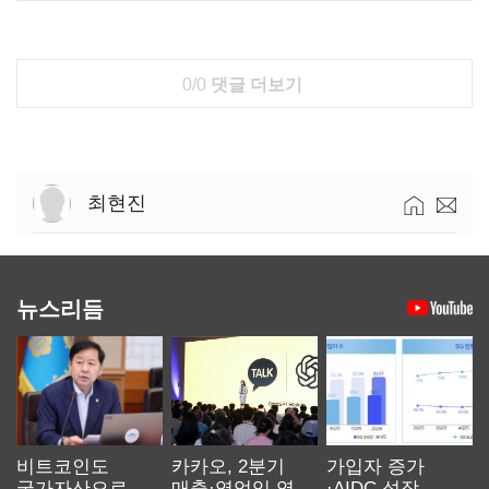
0/0
댓글 더보기
최현진
뉴스리듬
비트코인도
카카오, 2분기
가입자 증가
국가자산으로…'
매출·영업익 역대
·AIDC 성장…