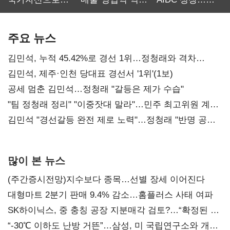
보관·평가·처분'
최대…에이전트
SKT 2분기 성장
기준은 숙제
AI 수익화 관건
본궤도
주요 뉴스
김민석, 누적 45.42%로 경선 1위…정청래와 격차
0.86%p(2보)
김민석, 제주·인천 당대표 경선서 '1위'(1보)
공세 멈춘 김민석…정청래 "갈등은 제가 수습"
"팀 정청래 정리" "이중잣대 말라"…민주 최고위원 계파
다툼 격화
김민석 "경선갈등 완전 제로 노력"…정청래 "반명 공세
사과부터"
많이 본 뉴스
(주간증시전망)지수보다 종목…선별 장세 이어진다
대형마트 2분기 판매 9.4% 감소…홈플러스 사태 여파
SK하이닉스, 중 충칭 공장 지분매각 검토?…“확정된 바
없어”
“-30℃ 이하도 난방 거뜬”…삼성, 미 국립연구소와 개발