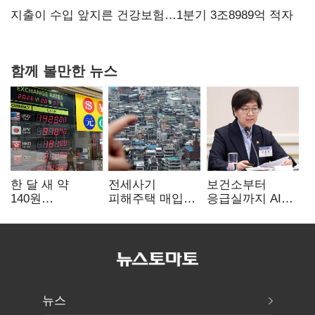
협력
지출이 수입 앞지른 건강보험…1분기 3조8989억 적자
함께 볼만한 뉴스
한 달 새 약
전세사기
보건소부터
140원
피해주택 매입
응급실까지 AI
급락…'역대급
1만호 돌파…
확산…지역의료
엔저'에 원화
누적 피해자
혁신 본격화
변곡점
4만278명
뉴스