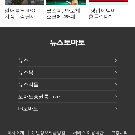
얼어붙은 IPO
코스피, 반도체
"영업이익이
시장…증권사,
쇼크에 4%대
흔들린다"…
하반기 '대어
급락…코스닥은
화학주, IFRS
전쟁' 기대
5거래일째 상승
18에 취약
뉴스
뉴스북
뉴스리듬
토마토증권통 Live
IB토마토
회사소개
개인정보취급방침
서비스 이용약관
고충처리