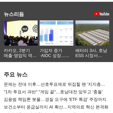
뉴스리듬
카카오, 2분기
가입자 증가
배터리 3사, 호남
매출·영업익 역대
·AIDC 성장…
ESS 시장서
최대…에이전트
SKT 2분기 성장
‘격돌’
AI 수익화 관건
본궤도
주요 뉴스
문제는 전대 이후…선호투표제로 뒤집힐 땐 '지지층
불복'
"1차 투표서 과반" "게임 끝"…호남대전 앞두고 '충돌'
김용범 책임론 봇물…경질 요구에 'ETF 특검' 주장까지
보건소부터 응급실까지 AI 확산…지역의료 혁신 본격화