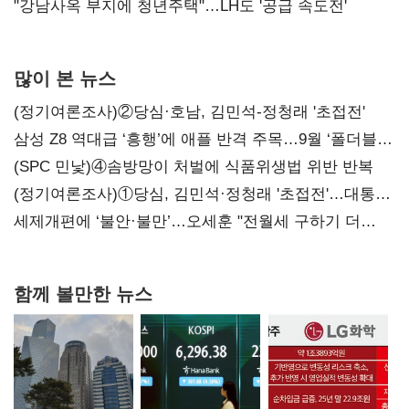
"강남사옥 부지에 청년주택"…LH도 '공급 속도전'
많이 본 뉴스
(정기여론조사)②당심·호남, 김민석-정청래 '초접전'
삼성 Z8 역대급 ‘흥행’에 애플 반격 주목…9월 ‘폴더블
대전’
(SPC 민낯)④솜방망이 처벌에 식품위생법 위반 반복
(정기여론조사)①당심, 김민석·정청래 '초접전'…대통령
지지도 '50% 아래로'(종합)
세제개편에 ‘불안·불만’…오세훈 "전월세 구하기 더
힘들어질 것"
함께 볼만한 뉴스