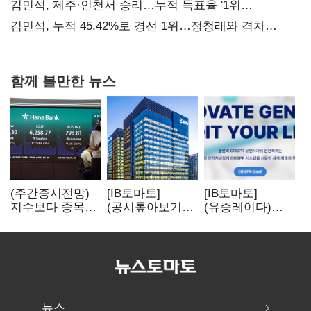
사과부터"
김민석, 제주·인천서 승리…누적 득표율 '1위
탈환'(종합)
김민석, 누적 45.42%로 경선 1위…정청래와 격차
0.86%p(2보)
함께 볼만한 뉴스
(주간증시전망)
[IB토마토]
[IB토마토]
지수보다 종목…
(공시톺아보기)
(유증레이다)
선별 장세
수주 공시, 왜
툴젠, 조달액
이어진다
바로 매출로
3분의 1 토막…
잡히지 않을까
특허소송
비용부터 챙긴다
뉴스