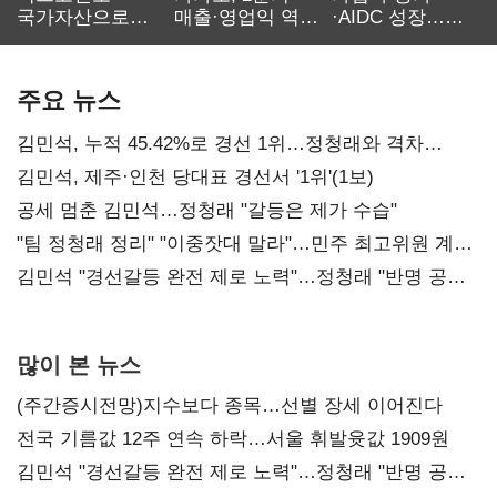
국가자산으로…'
매출·영업익 역대
·AIDC 성장…
보관·평가·처분'
최대…에이전트
SKT 2분기 성장
기준은 숙제
AI 수익화 관건
본궤도
주요 뉴스
김민석, 누적 45.42%로 경선 1위…정청래와 격차
0.86%p(2보)
김민석, 제주·인천 당대표 경선서 '1위'(1보)
공세 멈춘 김민석…정청래 "갈등은 제가 수습"
"팀 정청래 정리" "이중잣대 말라"…민주 최고위원 계파
다툼 격화
김민석 "경선갈등 완전 제로 노력"…정청래 "반명 공세
사과부터"
많이 본 뉴스
(주간증시전망)지수보다 종목…선별 장세 이어진다
전국 기름값 12주 연속 하락…서울 휘발윳값 1909원
김민석 "경선갈등 완전 제로 노력"…정청래 "반명 공세