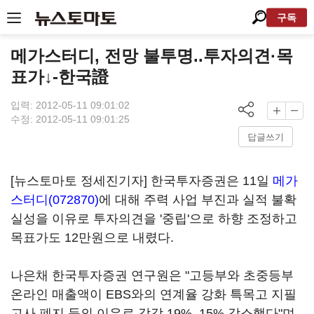
구독
메가스터디, 전망 불투명..투자의견·목
표가↓-한국證
입력: 2012-05-11 09:01:02
수정: 2012-05-11 09:01:25
답글쓰기
[뉴스토마토 정세진기자] 한국투자증권은 11일
메가
스터디(072870)
에 대해 주력 사업 부진과 실적 불확
실성을 이유로 투자의견을 '중립'으로 하향 조정하고
목표가도 12만원으로 내렸다.
나은채 한국투자증권 연구원은 "고등부와 초중등부
온라인 매출액이 EBS와의 연계율 강화 특목고 지필
고사 폐지 등의 이유로 각각 19%, 15% 감소했다"며