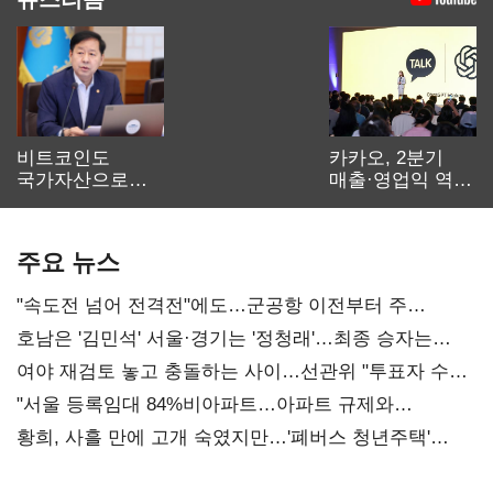
비트코인도
카카오, 2분기
국가자산으로…'
매출·영업익 역대
보관·평가·처분'
최대…에이전트
기준은 숙제
AI 수익화 관건
주요 뉴스
"속도전 넘어 전격전"에도…군공항 이전부터 주
52시간까지 '뇌관'
호남은 '김민석' 서울·경기는 '정청래'…최종 승자는
'안갯속'
여야 재검토 놓고 충돌하는 사이…선관위 "투표자 수
오차 당연"
"서울 등록임대 84%비아파트…아파트 규제와
달리해야"
황희, 사흘 만에 고개 숙였지만…'폐버스 청년주택'
후폭풍