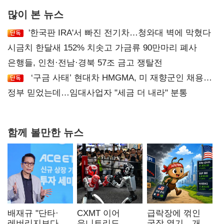
많이 본 뉴스
'한국판 IRA'서 빠진 전기차…청와대 벽에 막혔다
시금치 한달새 152% 치솟고 가금류 90만마리 폐사
은행들, 인천·전남·경북 57조 금고 쟁탈전
‘구금 사태’ 현대차 HMGMA, 미 재향군인 채용
확대로 분위기 반전
정부 믿었는데…임대사업자 "세금 더 내라" 분통
함께 볼만한 뉴스
배재규 "단타·
CXMT 이어
급락장에 꺾인
레버리지보다
유니트리도
국장 열기…개인