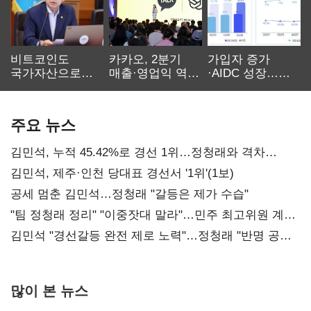
비트코인도
카카오, 2분기
가입자 증가
국가자산으로…'
매출·영업익 역대
·AIDC 성장…
보관·평가·처분'
최대…에이전트
SKT 2분기 성장
기준은 숙제
AI 수익화 관건
본궤도
주요 뉴스
김민석, 누적 45.42%로 경선 1위…정청래와 격차
0.86%p(2보)
김민석, 제주·인천 당대표 경선서 '1위'(1보)
공세 멈춘 김민석…정청래 "갈등은 제가 수습"
"팀 정청래 정리" "이중잣대 말라"…민주 최고위원 계파
다툼 격화
김민석 "경선갈등 완전 제로 노력"…정청래 "반명 공세
사과부터"
많이 본 뉴스