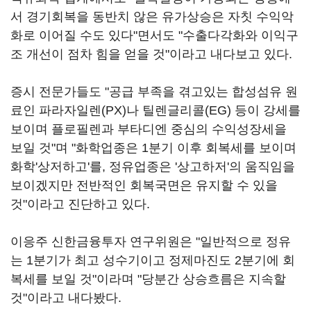
서 경기회복을 동반치 않은 유가상승은 자칫 수익악
화로 이어질 수도 있다"면서도 "수출다각화와 이익구
조 개선이 점차 힘을 얻을 것"이라고 내다보고 있다.
증시 전문가들도 "공급 부족을 겪고있는 합성섬유 원
료인 파라자일렌(PX)나 틸렌글리콜(EG) 등이 강세를
보이며 플로필렌과 부타디엔 중심의 수익성장세을
보일 것"며 "화학업종은 1분기 이후 회복세를 보이며
화학'상저하고'를, 정유업종은 '상고하저'의 움직임을
보이겠지만 전반적인 회복국면은 유지할 수 있을
것"이라고 진단하고 있다.
이응주 신한금융투자 연구위원은 "일반적으로 정유
는 1분기가 최고 성수기이고 정제마진도 2분기에 회
복세를 보일 것"이라며 "당분간 상승흐름은 지속할
것"이라고 내다봤다.