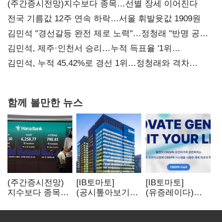
(주간증시전망)지수보다 종목…선별 장세 이어진다
전국 기름값 12주 연속 하락…서울 휘발윳값 1909원
김민석 "경선갈등 완전 제로 노력"…정청래 "반명 공세
사과부터"
김민석, 제주·인천서 승리…누적 득표율 '1위
탈환'(종합)
김민석, 누적 45.42%로 경선 1위…정청래와 격차
0.86%p(2보)
함께 볼만한 뉴스
(주간증시전망)
[IB토마토]
[IB토마토]
지수보다 종목…
(공시톺아보기)
(유증레이다)
선별 장세
수주 공시, 왜
툴젠, 조달액
이어진다
바로 매출로
3분의 1 토막…