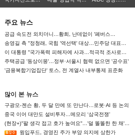
보관·평가·처분'
최대…에이전트
SKT 2분기 성장
기준은 숙제
AI 수익화 관건
본궤도
주요 뉴스
공급 속도전 외치더니…황희, 난데없이 '폐버스
리모델링' 제안
송영길 측 "정청래, 국힘 '역선택' 대상…민주당 대표로
총선 지휘 못해"
이 대통령 "국가폭력 피해자에 사과…적극적 조사로
진실 밝혀야"
주택공급 '동상이몽'…정부·서울시 협력 없으면 '공수표'
'금융복합기업집단' 토스, 전 계열사 내부통제 표준화
많이 본 뉴스
구광모-젠슨 황, 두 달 만에 또 만난다…로봇·AI 등 논의
중국 이어 대만도 설비투자…메모리 ‘삼국전쟁’
(현장+)"팔 생각 접고 호가 높여요"…'덜 똘똘한 한 채'
20억 키맞추기
윙입푸드, 경영진 주가 부양 의지에 상한가