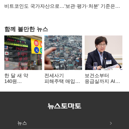
비트코인도 국가자산으로…'보관·평가·처분' 기준은
숙제
함께 볼만한 뉴스
한 달 새 약
전세사기
보건소부터
140원
피해주택 매입
응급실까지 AI
급락…'역대급
1만호 돌파…
확산…지역의료
엔저'에 원화
누적 피해자
혁신 본격화
변곡점
4만278명
뉴스