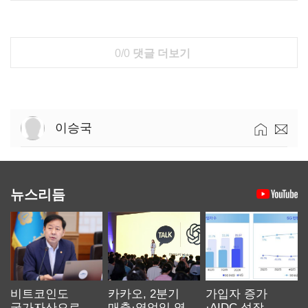
0/0
댓글 더보기
이승국
뉴스리듬
비트코인도
카카오, 2분기
가입자 증가
국가자산으로…'
매출·영업익 역대
·AIDC 성장…