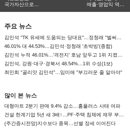
국가자산으로…'
매출·영업익 역대
보관·평가·처분'
최대…에이전트
기준은 숙제
AI 수익화 관건
주요 뉴스
김민석 "TK 유세에 도움되는 당대표"…정청래 "벌써
대표된 양 당직 배분"
46.01% 대 44.53%…김민석·정청래 '초박빙'(종합)
김민석 누적 46.01%…'격전지' 호남 앞두고 1위 지켰다
(2보)
김민석, 강원·대구·경북서 48.54%…1위 수성(1보)
최민희 "골리앗 김민석"…임미애 "부끄러운 줄 알아야"
많이 본 뉴스
대형마트 2분기 판매 9.4% 감소…홈플러스 사태 여파
건설 한계기업 5년 새 3배↑…PF·주택 침체에 재무 부담
확대
(주간증시전망)지수보다 종목…선별 장세 이어진다