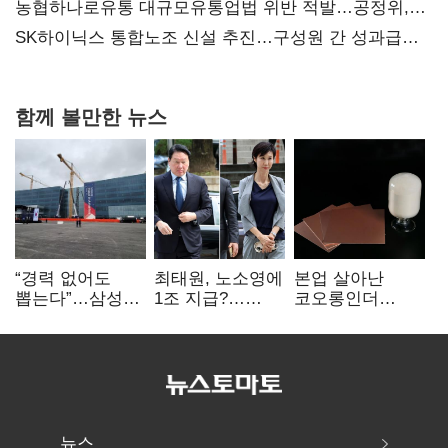
농협하나로유통 대규모유통업법 위반 적발…공정위,
과징금 4억6200만원 부과
SK하이닉스 통합노조 신설 추진…구성원 간 성과급
불만 확산
함께 볼만한 뉴스
“경력 없어도
최태원, 노소영에
본업 살아난
뽑는다”…삼성
1조 지급?…
코오롱인더
·TSMC, 미
재상고 여부 주목
·HS효성…AI·
반도체 인재
배터리 소재로
쟁탈전
보폭 확대
뉴스