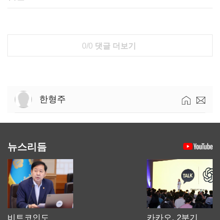
0/0
댓글 더보기
한형주
뉴스리듬
비트코인도
카카오, 2분기